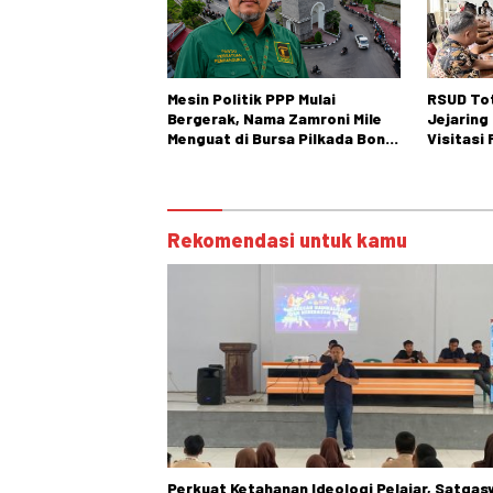
Mesin Politik PPP Mulai
RSUD Tot
Bergerak, Nama Zamroni Mile
Jejaring
Menguat di Bursa Pilkada Bone
Visitasi
Bolango
Bidang O
Rekomendasi untuk kamu
Perkuat Ketahanan Ideologi Pelajar, Satgas