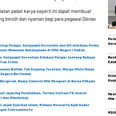
iatan padat karya seperti ini dapat membuat
ang bersih dan nyaman bagi para pegawai Disnav
Agust
Perk
Goro
logi Pelajar, Satgaswil Gorontalo dan Dit Intelkam Polda
Gela
isasi Wawasan Kebangsaan di SMA Negeri 1 Kabila
Nege
Agust
, Satgaswil Gorontalo Edukasi Pelajar tentang Bahaya
Bent
True Crime
Eduk
Kont
sunawa Buliide Tak Kunjung Teratasi, Warga Minta Dinas
Agust
 Segera Bertindak.
Kris
Kunj
i Bergerak, Nama Zamroni Mile Menguat di Bursa Pilkada
Kota
Agust
at Jejaring Pendidikan, Terima Visitasi FK Unsrat
Mesi
i dan Ginekologi
Mile
 Jejak Syarikat Islam, Ridwan Monoarfa Ajak Kader
Agust
angan Cokroaminoto
RSUD