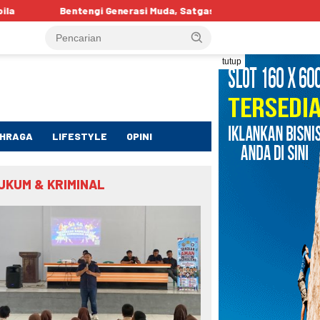
si Muda, Satgaswil Gorontalo Edukasi Pelajar tentang Bahaya IRET
tutup
HRAGA
LIFESTYLE
OPINI
UKUM & KRIMINAL