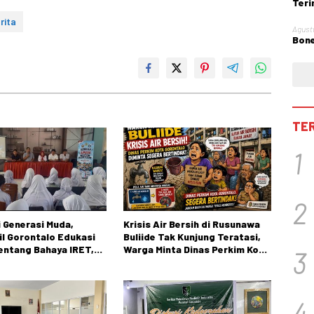
Teri
Obst
rita
Agust
Bone
TE
1
2
 Generasi Muda,
Krisis Air Bersih di Rusunawa
l Gorontalo Edukasi
Buliide Tak Kunjung Teratasi,
tentang Bahaya IRET,
Warga Minta Dinas Perkim Kota
3
 Konten True Crime
Gorontalo Segera Bertindak.
4