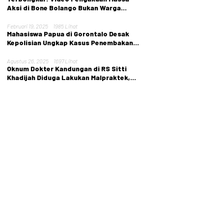
Aksi di Bone Bolango Bukan Warga
Setempat
Februari 19, 2025
1985 Lihat
Mahasiswa Papua di Gorontalo Desak
Kepolisian Ungkap Kasus Penembakan
Tarina Murib
Agustus 26, 2025
1697 Lihat
Oknum Dokter Kandungan di RS Sitti
Khadijah Diduga Lakukan Malpraktek,
Nyawa Pasien Melayang