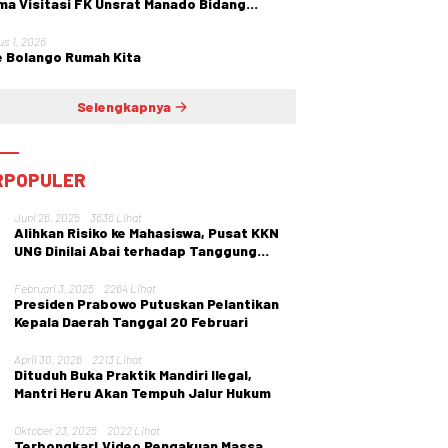
ma Visitasi FK Unsrat Manado Bidang
etri dan Ginekologi
us 1, 2026
 Bolango Rumah Kita
Selengkapnya
RPOPULER
Juni 26, 2025
3636 Lihat
Alihkan Risiko ke Mahasiswa, Pusat KKN
UNG Dinilai Abai terhadap Tanggung
Jawab Institusi
Februari 3, 2025
2264 Lihat
Presiden Prabowo Putuskan Pelantikan
Kepala Daerah Tanggal 20 Februari
April 30, 2026
2213 Lihat
Dituduh Buka Praktik Mandiri Ilegal,
Mantri Heru Akan Tempuh Jalur Hukum
Oktober 23, 2025
2022 Lihat
Terbongkar! Video Pengakuan Massa