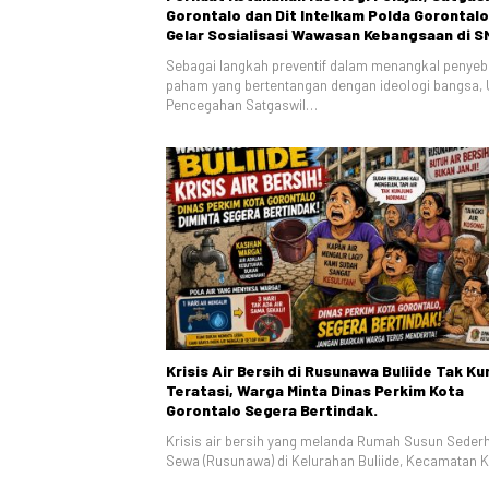
Gorontalo dan Dit Intelkam Polda Gorontalo
Gelar Sosialisasi Wawasan Kebangsaan di 
Negeri 1 Kabila
Sebagai langkah preventif dalam menangkal penye
paham yang bertentangan dengan ideologi bangsa, 
Pencegahan Satgaswil…
Krisis Air Bersih di Rusunawa Buliide Tak Ku
Teratasi, Warga Minta Dinas Perkim Kota
Gorontalo Segera Bertindak.
Krisis air bersih yang melanda Rumah Susun Seder
Sewa (Rusunawa) di Kelurahan Buliide, Kecamatan 