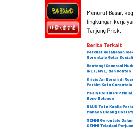
Menurut Basar, keg
lingkungan kerja y
Tanjung Priok.
Berita Terkait
Perkuat Ketahanan Ideo
Gorontalo Gelar Sosial
Bentengi Generasi Muda
IRET, NVE, dan Konten 
Krisis Air Bersih di Ru
Perkim Kota Gorontalo
Mesin Politik PPP Mula
Bone Bolango
RSUD Toto Kabila Perku
Manado Bidang Obstetr
SEMMI Gorontalo Dalami
SEMMI Teladani Perju