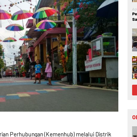
Agu
Pe
Sa
Go
Ke
O
ian Perhubungan (Kemenhub) melalui Distrik