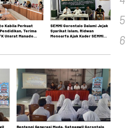
5
o Kabila Perkuat
SEMMI Gorontalo Dalami Jejak
 Pendidikan, Terima
Syarikat Islam, Ridwan
6
 FK Unsrat Manado
Monoarfa Ajak Kader SEMMI
bstetri dan Ginekologi
Teladani Perjuangan
Cokroaminoto
wil
Bentengi Generasi Muda, Satgaswil Gorontalo