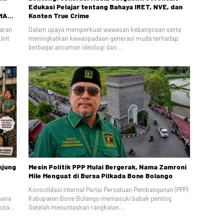
Edukasi Pelajar tentang Bahaya IRET, NVE, dan
SMA
Konten True Crime
baran
Dalam upaya memperkuat wawasan kebangsaan serta
Unit
meningkatkan kewaspadaan generasi muda terhadap
berbagai ancaman ideologi dan…
njung
Mesin Politik PPP Mulai Bergerak, Nama Zamroni
Mile Menguat di Bursa Pilkada Bone Bolango
Konsolidasi internal Partai Persatuan Pembangunan (PPP)
hana
Kabupaten Bone Bolango memasuki babak penting.
Kota…
Setelah menuntaskan rangkaian…