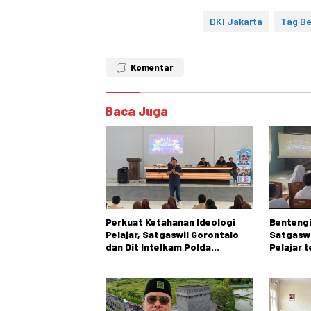
DKI Jakarta
Tag Be
Komentar
Baca Juga
Perkuat Ketahanan Ideologi
Bentengi
Pelajar, Satgaswil Gorontalo
Satgaswi
dan Dit Intelkam Polda
Pelajar 
Gorontalo Gelar Sosialisasi
NVE, dan
Wawasan Kebangsaan di SMA
Negeri 1 Kabila