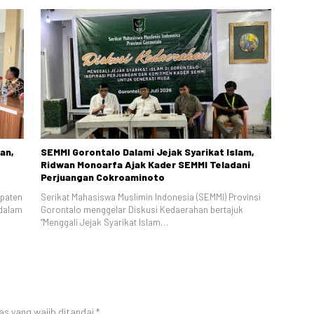
an,
SEMMI Gorontalo Dalami Jejak Syarikat Islam,
Ridwan Monoarfa Ajak Kader SEMMI Teladani
Perjuangan Cokroaminoto
upaten
Serikat Mahasiswa Muslimin Indonesia (SEMMI) Provinsi
dalam
Gorontalo menggelar Diskusi Kedaerahan bertajuk
“Menggali Jejak Syarikat Islam…
as yang wajib ditandai
*