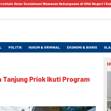
Wawasan Kebangsaan di SMA Negeri 1 Kabila
Bentengi Genera
L
POLITIK
HUKUM & KRIMINAL
EKONOMI & BISNIS
OLA
H
a Tanjung Priok Ikuti Program