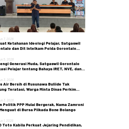
us 7, 2026
uat Ketahanan Ideologi Pelajar, Satgaswil
ntalo dan Dit Intelkam Polda Gorontalo
r Sosialisasi Wawasan Kebangsaan di SMA
ri 1 Kabila
us 5, 2026
engi Generasi Muda, Satgaswil Gorontalo
asi Pelajar tentang Bahaya IRET, NVE, dan
en True Crime
us 3, 2026
is Air Bersih di Rusunawa Buliide Tak
ung Teratasi, Warga Minta Dinas Perkim
 Gorontalo Segera Bertindak.
us 3, 2026
n Politik PPP Mulai Bergerak, Nama Zamroni
 Menguat di Bursa Pilkada Bone Bolango
us 1, 2026
 Toto Kabila Perkuat Jejaring Pendidikan,