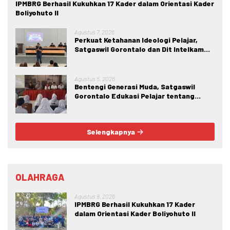
IPMBRG Berhasil Kukuhkan 17 Kader dalam Orientasi Kader
Boliyohuto II
Agustus 7, 2026
Perkuat Ketahanan Ideologi Pelajar,
Satgaswil Gorontalo dan Dit Intelkam
Polda Gorontalo Gelar Sosialisasi
Wawasan Kebangsaan di SMA Negeri 1
Kabila
Agustus 5, 2026
Bentengi Generasi Muda, Satgaswil
Gorontalo Edukasi Pelajar tentang
Bahaya IRET, NVE, dan Konten True
Crime
Selengkapnya
OLAHRAGA
Agustus 8, 2026
IPMBRG Berhasil Kukuhkan 17 Kader
dalam Orientasi Kader Boliyohuto II