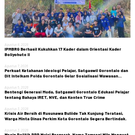
Agustus 8, 2026
IPMBRG Berhasil Kukuhkan 17 Kader dalam Orientasi Kader
Boliyohuto II
Agustus 7, 2026
Perkuat Ketahanan Ideologi Pelajar, Satgaswil Gorontalo dan
Dit Intelkam Polda Gorontalo Gelar Sosialisasi Wawasan
Kebangsaan di SMA Negeri 1 Kabila
Agustus 5, 2026
Bentengi Generasi Muda, Satgaswil Gorontalo Edukasi Pelajar
tentang Bahaya IRET, NVE, dan Konten True Crime
Agustus 3, 2026
Krisis Air Bersih di Rusunawa Buliide Tak Kunjung Teratasi,
Warga Minta Dinas Perkim Kota Gorontalo Segera Bertindak.
Agustus 3, 2026
Mesin Politik PPP Mulai Bergerak, Nama Zamroni Mile Menguat