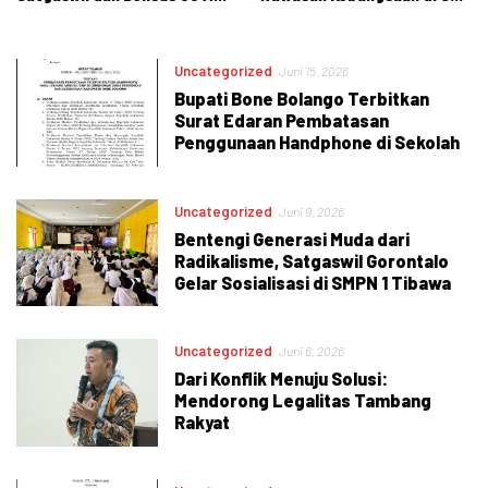
dalam Edukasi Kebangsaan
Negeri 2 Tibawa
Uncategorized
Juni 15, 2026
Bupati Bone Bolango Terbitkan
Surat Edaran Pembatasan
Penggunaan Handphone di Sekolah
Uncategorized
Juni 9, 2026
Bentengi Generasi Muda dari
Radikalisme, Satgaswil Gorontalo
Gelar Sosialisasi di SMPN 1 Tibawa
Uncategorized
Juni 6, 2026
Dari Konflik Menuju Solusi:
Mendorong Legalitas Tambang
Rakyat