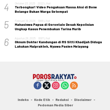
4
Oktober 23, 2025
2022 Lihat
Terbongkar! Video Pengakuan Massa Aksi di Bone
Bolango Bukan Warga Setempat
5
Februari 19, 2025
1988 Lihat
Mahasiswa Papua di Gorontalo Desak Kepolisian
Ungkap Kasus Penembakan Tarina Murib
6
Agustus 26, 2025
1697 Lihat
Oknum Dokter Kandungan di RS Sitti Khadijah Diduga
Lakukan Malpraktek, Nyawa Pasien Melayang
Indeks
Kode Etik
Redaksi
Disclaimer
Pedoman Media Siber