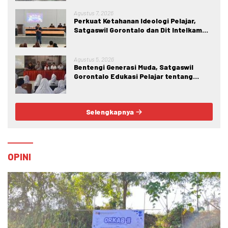
Agustus 7, 2026
Perkuat Ketahanan Ideologi Pelajar,
Satgaswil Gorontalo dan Dit Intelkam
Polda Gorontalo Gelar Sosialisasi
Wawasan Kebangsaan di SMA Negeri 1
Kabila
Agustus 5, 2026
Bentengi Generasi Muda, Satgaswil
Gorontalo Edukasi Pelajar tentang
Bahaya IRET, NVE, dan Konten True
Crime
Selengkapnya
OPINI