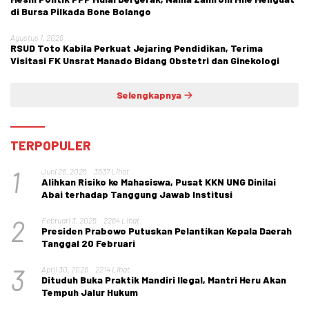
di Bursa Pilkada Bone Bolango
Agustus 1, 2026
RSUD Toto Kabila Perkuat Jejaring Pendidikan, Terima
Visitasi FK Unsrat Manado Bidang Obstetri dan Ginekologi
Selengkapnya
TERPOPULER
1
Juni 26, 2025
3637 Lihat
Alihkan Risiko ke Mahasiswa, Pusat KKN UNG Dinilai
Abai terhadap Tanggung Jawab Institusi
2
Februari 3, 2025
2264 Lihat
Presiden Prabowo Putuskan Pelantikan Kepala Daerah
Tanggal 20 Februari
3
April 30, 2026
2214 Lihat
Dituduh Buka Praktik Mandiri Ilegal, Mantri Heru Akan
Tempuh Jalur Hukum