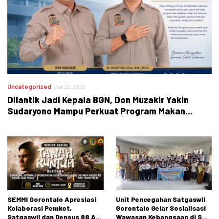
Uncategorized
Juli 22, 2026
Dilantik Jadi Kepala BGN, Don Muzakir Yakin
Sudaryono Mampu Perkuat Program Makan
Bergizi Gratis
SEMMI Gorontalo Apresiasi
Unit Pencegahan Satgaswil
Kolaborasi Pemkot,
Gorontalo Gelar Sosialisasi
Satgaswil dan Densus 88 AT
Wawasan Kebangsaan di SMP