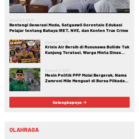
Agustus 5, 2026
Bentengi Generasi Muda, Satgaswil Gorontalo Edukasi
Pelajar tentang Bahaya IRET, NVE, dan Konten True Crime
Agustus 3, 2026
Krisis Air Bersih di Rusunawa Buliide Tak
Kunjung Teratasi, Warga Minta Dinas
Perkim Kota Gorontalo Segera
Bertindak.
Agustus 3, 2026
Mesin Politik PPP Mulai Bergerak, Nama
Zamroni Mile Menguat di Bursa Pilkada
Bone Bolango
Selengkapnya
OLAHRAGA