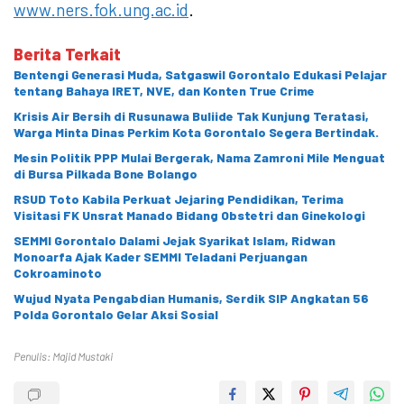
www.ners.fok.ung.ac.id
.
Berita Terkait
Bentengi Generasi Muda, Satgaswil Gorontalo Edukasi Pelajar
tentang Bahaya IRET, NVE, dan Konten True Crime
Krisis Air Bersih di Rusunawa Buliide Tak Kunjung Teratasi,
Warga Minta Dinas Perkim Kota Gorontalo Segera Bertindak.
Mesin Politik PPP Mulai Bergerak, Nama Zamroni Mile Menguat
di Bursa Pilkada Bone Bolango
RSUD Toto Kabila Perkuat Jejaring Pendidikan, Terima
Visitasi FK Unsrat Manado Bidang Obstetri dan Ginekologi
SEMMI Gorontalo Dalami Jejak Syarikat Islam, Ridwan
Monoarfa Ajak Kader SEMMI Teladani Perjuangan
Cokroaminoto
Wujud Nyata Pengabdian Humanis, Serdik SIP Angkatan 56
Polda Gorontalo Gelar Aksi Sosial
Penulis: Majid Mustaki