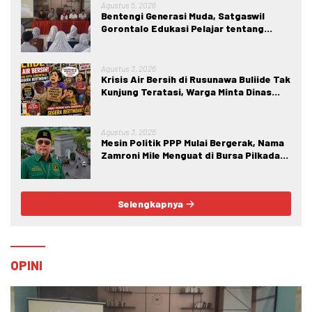
Agustus 5, 2026
Bentengi Generasi Muda, Satgaswil
Gorontalo Edukasi Pelajar tentang
Bahaya IRET, NVE, dan Konten True
Crime
Agustus 3, 2026
Krisis Air Bersih di Rusunawa Buliide Tak
Kunjung Teratasi, Warga Minta Dinas
Perkim Kota Gorontalo Segera
Bertindak.
Agustus 3, 2026
Mesin Politik PPP Mulai Bergerak, Nama
Zamroni Mile Menguat di Bursa Pilkada
Bone Bolango
Selengkapnya
OPINI