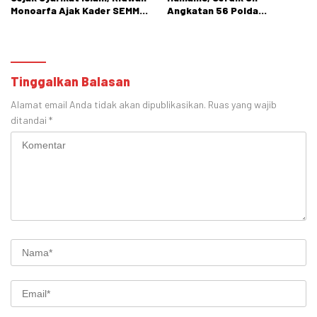
Monoarfa Ajak Kader SEMMI
Angkatan 56 Polda
Teladani Perjuangan
Gorontalo Gelar Aksi Sosial
Cokroaminoto
Tinggalkan Balasan
Alamat email Anda tidak akan dipublikasikan.
Ruas yang wajib
ditandai
*