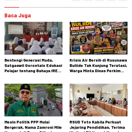
Baca Juga
Bentengi Generasi Muda,
Krisis Air Bersih di Rusunawa
Satgaswil Gorontalo Edukasi
Buliide Tak Kunjung Teratasi,
Pelajar tentang Bahaya IRET,
Warga Minta Dinas Perkim
NVE, dan Konten True Crime
Kota Gorontalo Segera
Bertindak.
Mesin Politik PPP Mulai
RSUD Toto Kabila Perkuat
Bergerak, Nama Zamroni Mile
Jejaring Pendidikan, Terima