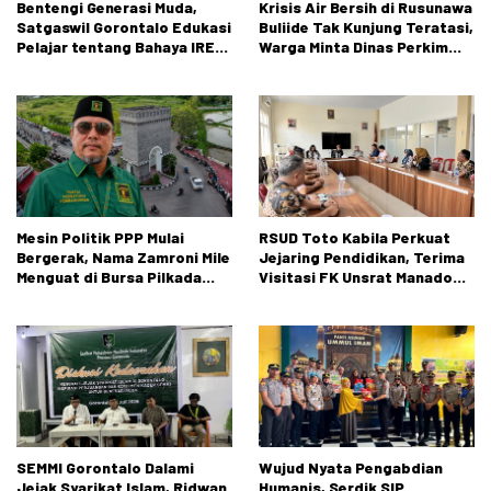
Bentengi Generasi Muda,
Krisis Air Bersih di Rusunawa
Satgaswil Gorontalo Edukasi
Buliide Tak Kunjung Teratasi,
Pelajar tentang Bahaya IRET,
Warga Minta Dinas Perkim
NVE, dan Konten True Crime
Kota Gorontalo Segera
Bertindak.
Mesin Politik PPP Mulai
RSUD Toto Kabila Perkuat
Bergerak, Nama Zamroni Mile
Jejaring Pendidikan, Terima
Menguat di Bursa Pilkada
Visitasi FK Unsrat Manado
Bone Bolango
Bidang Obstetri dan
Ginekologi
SEMMI Gorontalo Dalami
Wujud Nyata Pengabdian
Jejak Syarikat Islam, Ridwan
Humanis, Serdik SIP