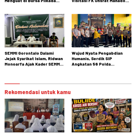
Menguat di Bursa Pilkada
Visitasi FK Unsrat Manado
Bone Bolango
Bidang Obstetri dan
Ginekologi
SEMMI Gorontalo Dalami
Wujud Nyata Pengabdian
Jejak Syarikat Islam, Ridwan
Humanis, Serdik SIP
Monoarfa Ajak Kader SEMMI
Angkatan 56 Polda
Teladani Perjuangan
Gorontalo Gelar Aksi Sosial
Cokroaminoto
Rekomendasi untuk kamu