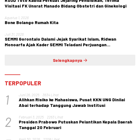
RSUD Toto Kabila Perkuat Jejaring Pendidikan, Terima
Visitasi FK Unsrat Manado Bidang Obstetri dan Ginekologi
Agustus 1, 2026
Bone Bolango Rumah Kita
Juli 31, 2026
SEMMI Gorontalo Dalami Jejak Syarikat Islam, Ridwan
Monoarfa Ajak Kader SEMMI Teladani Perjuangan
Cokroaminoto
Selengkapnya
TERPOPULER
1
Juni 26, 2025
3634 Lihat
Alihkan Risiko ke Mahasiswa, Pusat KKN UNG Dinilai
Abai terhadap Tanggung Jawab Institusi
2
Februari 3, 2025
2263 Lihat
Presiden Prabowo Putuskan Pelantikan Kepala Daerah
Tanggal 20 Februari
April 30, 2026
2208 Lihat