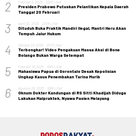
2
Februari 3, 2025
2263 Lihat
Presiden Prabowo Putuskan Pelantikan Kepala Daerah
Tanggal 20 Februari
3
April 30, 2026
2208 Lihat
Dituduh Buka Praktik Mandiri Ilegal, Mantri Heru Akan
Tempuh Jalur Hukum
4
Oktober 23, 2025
2017 Lihat
Terbongkar! Video Pengakuan Massa Aksi di Bone
Bolango Bukan Warga Setempat
5
Februari 19, 2025
1984 Lihat
Mahasiswa Papua di Gorontalo Desak Kepolisian
Ungkap Kasus Penembakan Tarina Murib
6
Agustus 26, 2025
1696 Lihat
Oknum Dokter Kandungan di RS Sitti Khadijah Diduga
Lakukan Malpraktek, Nyawa Pasien Melayang