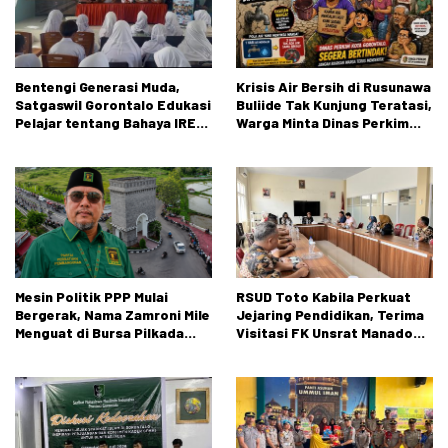
Bentengi Generasi Muda,
Krisis Air Bersih di Rusunawa
Satgaswil Gorontalo Edukasi
Buliide Tak Kunjung Teratasi,
Pelajar tentang Bahaya IRET,
Warga Minta Dinas Perkim
NVE, dan Konten True Crime
Kota Gorontalo Segera
Bertindak.
Mesin Politik PPP Mulai
RSUD Toto Kabila Perkuat
Bergerak, Nama Zamroni Mile
Jejaring Pendidikan, Terima
Menguat di Bursa Pilkada
Visitasi FK Unsrat Manado
Bone Bolango
Bidang Obstetri dan
Ginekologi