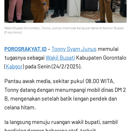
Wakil Bupati Gorontalo, Tonny Junus memulai kerja perdana di Kantor Bupati
(Foto Hms)
POROSRAKYAT.ID
–
Tonny Syam Junus
memulai
tugasnya sebagai
Wakil Bupati
Kabupaten Gorontalo
(
Kabgor
) pada Senin (24/2/2025).
Pantau awak media, sekitar pukul 08.00 WITA,
Tonny datang dengan menumpangi mobil dinas DM 2
B, mengenakan setelah batik lengan pendek dan
celana hitam.
Ia langsung menuju ruangan wakil bupati, sambil
berdialog dengan beberapa staf, terkait