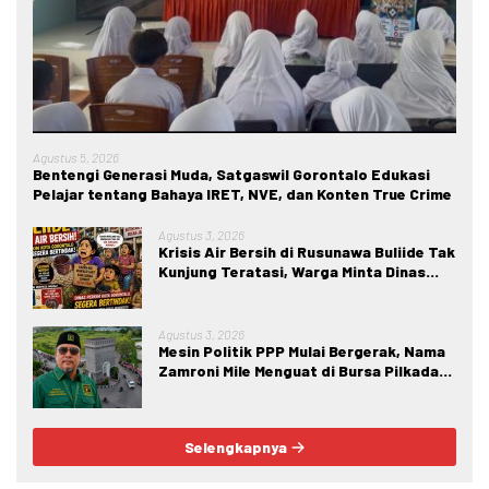
Agustus 5, 2026
Bentengi Generasi Muda, Satgaswil Gorontalo Edukasi
Pelajar tentang Bahaya IRET, NVE, dan Konten True Crime
Agustus 3, 2026
Krisis Air Bersih di Rusunawa Buliide Tak
Kunjung Teratasi, Warga Minta Dinas
Perkim Kota Gorontalo Segera
Bertindak.
Agustus 3, 2026
Mesin Politik PPP Mulai Bergerak, Nama
Zamroni Mile Menguat di Bursa Pilkada
Bone Bolango
Selengkapnya