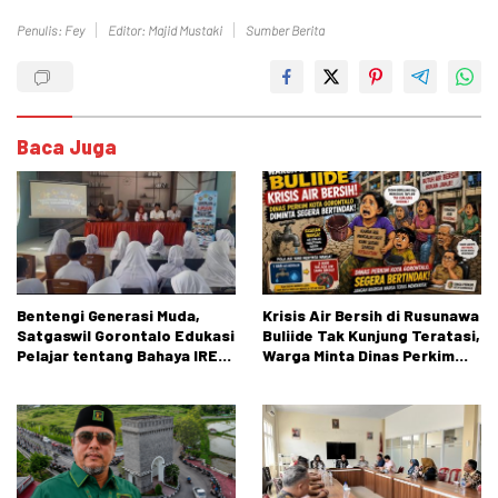
Penulis: Fey
Editor: Majid Mustaki
Sumber Berita
Baca Juga
Bentengi Generasi Muda,
Krisis Air Bersih di Rusunawa
Satgaswil Gorontalo Edukasi
Buliide Tak Kunjung Teratasi,
Pelajar tentang Bahaya IRET,
Warga Minta Dinas Perkim
NVE, dan Konten True Crime
Kota Gorontalo Segera
Bertindak.