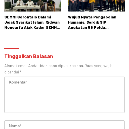
SEMMI Gorontalo Dalami
Wujud Nyata Pengabdian
Jejak Syarikat Islam, Ridwan
Humanis, Serdik SIP
Monoarfa Ajak Kader SEMMI
Angkatan 56 Polda
Teladani Perjuangan
Gorontalo Gelar Aksi Sosial
Cokroaminoto
Tinggalkan Balasan
Alamat email Anda tidak akan dipublikasikan.
Ruas yang wajib
ditandai
*