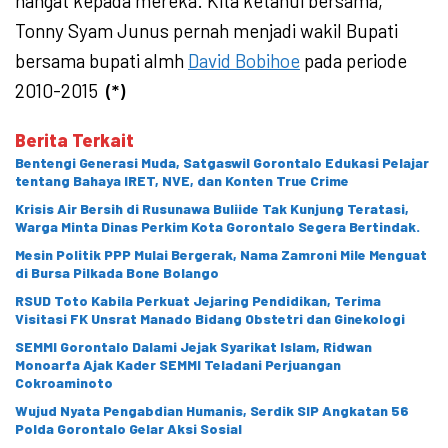
hangat kepada mereka. Kita ketahui bersama,
Tonny Syam Junus pernah menjadi wakil Bupati
bersama bupati almh
David Bobihoe
pada periode
2010-2015
(*)
Berita Terkait
Bentengi Generasi Muda, Satgaswil Gorontalo Edukasi Pelajar
tentang Bahaya IRET, NVE, dan Konten True Crime
Krisis Air Bersih di Rusunawa Buliide Tak Kunjung Teratasi,
Warga Minta Dinas Perkim Kota Gorontalo Segera Bertindak.
Mesin Politik PPP Mulai Bergerak, Nama Zamroni Mile Menguat
di Bursa Pilkada Bone Bolango
RSUD Toto Kabila Perkuat Jejaring Pendidikan, Terima
Visitasi FK Unsrat Manado Bidang Obstetri dan Ginekologi
SEMMI Gorontalo Dalami Jejak Syarikat Islam, Ridwan
Monoarfa Ajak Kader SEMMI Teladani Perjuangan
Cokroaminoto
Wujud Nyata Pengabdian Humanis, Serdik SIP Angkatan 56
Polda Gorontalo Gelar Aksi Sosial