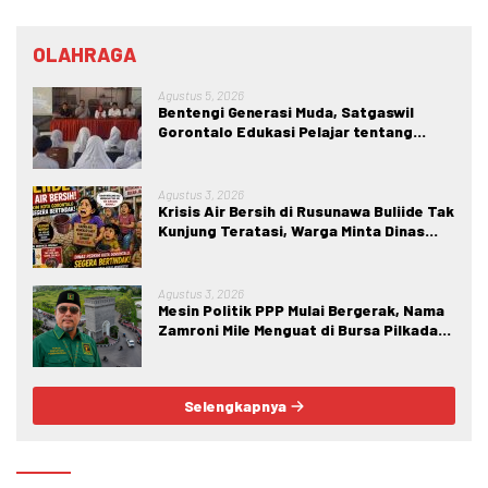
OLAHRAGA
Agustus 5, 2026
Bentengi Generasi Muda, Satgaswil
Gorontalo Edukasi Pelajar tentang
Bahaya IRET, NVE, dan Konten True
Crime
Agustus 3, 2026
Krisis Air Bersih di Rusunawa Buliide Tak
Kunjung Teratasi, Warga Minta Dinas
Perkim Kota Gorontalo Segera
Bertindak.
Agustus 3, 2026
Mesin Politik PPP Mulai Bergerak, Nama
Zamroni Mile Menguat di Bursa Pilkada
Bone Bolango
Selengkapnya