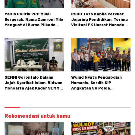
Mesin Politik PPP Mulai
RSUD Toto Kabila Perkuat
Bergerak, Nama Zamroni Mile
Jejaring Pendidikan, Terima
Menguat di Bursa Pilkada
Visitasi FK Unsrat Manado
Bone Bolango
Bidang Obstetri dan
Ginekologi
SEMMI Gorontalo Dalami
Wujud Nyata Pengabdian
Jejak Syarikat Islam, Ridwan
Humanis, Serdik SIP
Monoarfa Ajak Kader SEMMI
Angkatan 56 Polda
Teladani Perjuangan
Gorontalo Gelar Aksi Sosial
Cokroaminoto
Rekomendasi untuk kamu