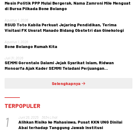
Mesin Politik PPP Mulai Bergerak, Nama Zamroni Mile Menguat
di Bursa Pilkada Bone Bolango
Agustus 1, 2026
RSUD Toto Kabila Perkuat Jejaring Pendidikan, Terima
Visitasi FK Unsrat Manado Bidang Obstetri dan Ginekologi
Agustus 1, 2026
Bone Bolango Rumah Kita
Juli 31, 2026
SEMMI Gorontalo Dalami Jejak Syarikat Islam, Ridwan
Monoarfa Ajak Kader SEMMI Teladani Perjuangan
Cokroaminoto
Selengkapnya
TERPOPULER
1
Juni 26, 2025
3634 Lihat
Alihkan Risiko ke Mahasiswa, Pusat KKN UNG Dinilai
Abai terhadap Tanggung Jawab Institusi