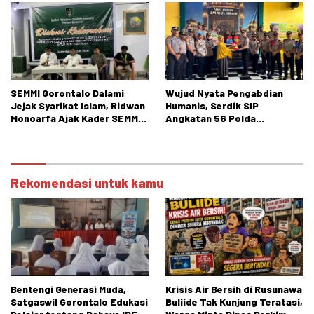
SEMMI Gorontalo Dalami
Wujud Nyata Pengabdian
Jejak Syarikat Islam, Ridwan
Humanis, Serdik SIP
Monoarfa Ajak Kader SEMMI
Angkatan 56 Polda
Teladani Perjuangan
Gorontalo Gelar Aksi Sosial
Cokroaminoto
Rekomendasi untuk kamu
Bentengi Generasi Muda,
Krisis Air Bersih di Rusunawa
Satgaswil Gorontalo Edukasi
Buliide Tak Kunjung Teratasi,