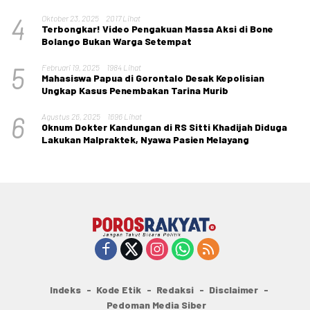
4
Oktober 23, 2025
2017 Lihat
Terbongkar! Video Pengakuan Massa Aksi di Bone
Bolango Bukan Warga Setempat
5
Februari 19, 2025
1984 Lihat
Mahasiswa Papua di Gorontalo Desak Kepolisian
Ungkap Kasus Penembakan Tarina Murib
6
Agustus 26, 2025
1696 Lihat
Oknum Dokter Kandungan di RS Sitti Khadijah Diduga
Lakukan Malpraktek, Nyawa Pasien Melayang
Indeks
Kode Etik
Redaksi
Disclaimer
Pedoman Media Siber