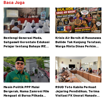
Baca Juga
Bentengi Generasi Muda,
Krisis Air Bersih di Rusunawa
Satgaswil Gorontalo Edukasi
Buliide Tak Kunjung Teratasi,
Pelajar tentang Bahaya IRET,
Warga Minta Dinas Perkim
NVE, dan Konten True Crime
Kota Gorontalo Segera
Bertindak.
Mesin Politik PPP Mulai
RSUD Toto Kabila Perkuat
Bergerak, Nama Zamroni Mile
Jejaring Pendidikan, Terima
Menguat di Bursa Pilkada
Visitasi FK Unsrat Manado
Bone Bolango
Bidang Obstetri dan
Ginekologi