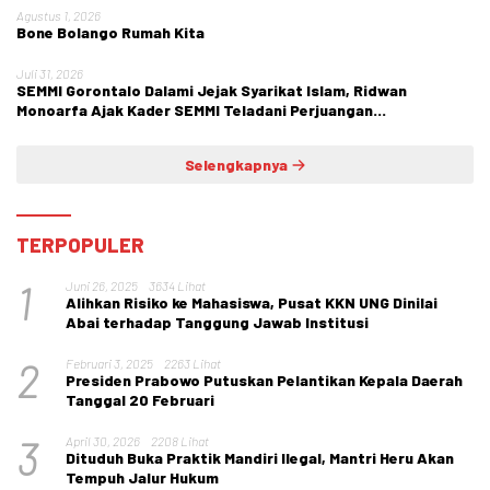
Agustus 1, 2026
Bone Bolango Rumah Kita
Juli 31, 2026
SEMMI Gorontalo Dalami Jejak Syarikat Islam, Ridwan
Monoarfa Ajak Kader SEMMI Teladani Perjuangan
Cokroaminoto
Selengkapnya
TERPOPULER
1
Juni 26, 2025
3634 Lihat
Alihkan Risiko ke Mahasiswa, Pusat KKN UNG Dinilai
Abai terhadap Tanggung Jawab Institusi
2
Februari 3, 2025
2263 Lihat
Presiden Prabowo Putuskan Pelantikan Kepala Daerah
Tanggal 20 Februari
3
April 30, 2026
2208 Lihat
Dituduh Buka Praktik Mandiri Ilegal, Mantri Heru Akan
Tempuh Jalur Hukum