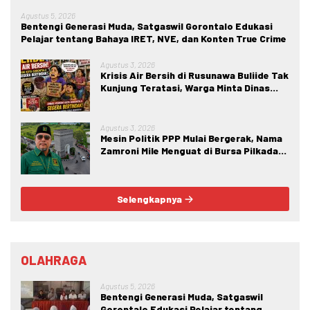
Agustus 5, 2026
Bentengi Generasi Muda, Satgaswil Gorontalo Edukasi
Pelajar tentang Bahaya IRET, NVE, dan Konten True Crime
Agustus 3, 2026
Krisis Air Bersih di Rusunawa Buliide Tak
Kunjung Teratasi, Warga Minta Dinas
Perkim Kota Gorontalo Segera
Bertindak.
Agustus 3, 2026
Mesin Politik PPP Mulai Bergerak, Nama
Zamroni Mile Menguat di Bursa Pilkada
Bone Bolango
Selengkapnya
OLAHRAGA
Agustus 5, 2026
Bentengi Generasi Muda, Satgaswil
Gorontalo Edukasi Pelajar tentang