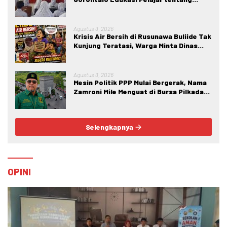
Bahaya IRET, NVE, dan Konten True
Crime
Agustus 3, 2026
Krisis Air Bersih di Rusunawa Buliide Tak
Kunjung Teratasi, Warga Minta Dinas
Perkim Kota Gorontalo Segera
Bertindak.
Agustus 3, 2026
Mesin Politik PPP Mulai Bergerak, Nama
Zamroni Mile Menguat di Bursa Pilkada
Bone Bolango
Selengkapnya
OPINI