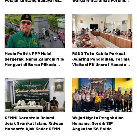
Pelajar tentang Bahaya IRET,
Warga Minta Dinas Perkim
NVE, dan Konten True Crime
Kota Gorontalo Segera
Bertindak.
Mesin Politik PPP Mulai
RSUD Toto Kabila Perkuat
Bergerak, Nama Zamroni Mile
Jejaring Pendidikan, Terima
Menguat di Bursa Pilkada
Visitasi FK Unsrat Manado
Bone Bolango
Bidang Obstetri dan
Ginekologi
SEMMI Gorontalo Dalami
Wujud Nyata Pengabdian
Jejak Syarikat Islam, Ridwan
Humanis, Serdik SIP
Monoarfa Ajak Kader SEMMI
Angkatan 56 Polda
Teladani Perjuangan
Gorontalo Gelar Aksi Sosial