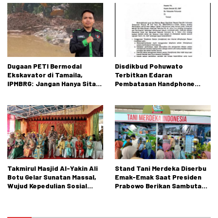
Dugaan PETI Bermodal
Disdikbud Pohuwato
Ekskavator di Tamaila,
Terbitkan Edaran
IPMBRG: Jangan Hanya Sita
Pembatasan Handphone
Alat, Tangkap Dalangnya!
untuk Peserta Didik SD dan
SMP
Takmirul Masjid Al-Yakin Ali
Stand Tani Merdeka Diserbu
Botu Gelar Sunatan Massal,
Emak-Emak Saat Presiden
Wujud Kepedulian Sosial
Prabowo Berikan Sambutan
kepada Masyarakat
di PENAS XVII Gorontalo