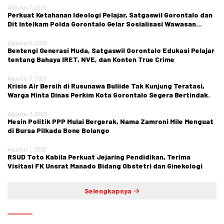
Agustus 7, 2026
Perkuat Ketahanan Ideologi Pelajar, Satgaswil Gorontalo dan
Dit Intelkam Polda Gorontalo Gelar Sosialisasi Wawasan
Kebangsaan di SMA Negeri 1 Kabila
Agustus 5, 2026
Bentengi Generasi Muda, Satgaswil Gorontalo Edukasi Pelajar
tentang Bahaya IRET, NVE, dan Konten True Crime
Agustus 3, 2026
Krisis Air Bersih di Rusunawa Buliide Tak Kunjung Teratasi,
Warga Minta Dinas Perkim Kota Gorontalo Segera Bertindak.
Agustus 3, 2026
Mesin Politik PPP Mulai Bergerak, Nama Zamroni Mile Menguat
di Bursa Pilkada Bone Bolango
Agustus 1, 2026
RSUD Toto Kabila Perkuat Jejaring Pendidikan, Terima
Visitasi FK Unsrat Manado Bidang Obstetri dan Ginekologi
Selengkapnya