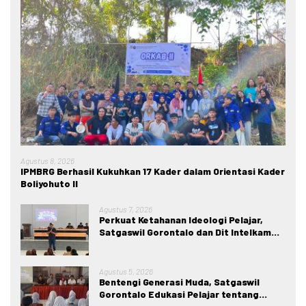
Agustus 8, 2026
IPMBRG Berhasil Kukuhkan 17 Kader dalam Orientasi Kader
Boliyohuto II
Agustus 7, 2026
Perkuat Ketahanan Ideologi Pelajar,
Satgaswil Gorontalo dan Dit Intelkam
Polda Gorontalo Gelar Sosialisasi
Wawasan Kebangsaan di SMA Negeri 1
Kabila
Agustus 5, 2026
Bentengi Generasi Muda, Satgaswil
Gorontalo Edukasi Pelajar tentang