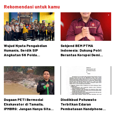
Rekomendasi untuk kamu
Wujud Nyata Pengabdian
Sekjend BEM PTMA
Humanis, Serdik SIP
Indonesia: Dukung Polri
Angkatan 56 Polda
Berantas Korupsi Demi
Gorontalo Gelar Aksi Sosial
Menjaga Marwah Bangsa
Dugaan PETI Bermodal
Disdikbud Pohuwato
Ekskavator di Tamaila,
Terbitkan Edaran
IPMBRG: Jangan Hanya Sita
Pembatasan Handphone
Alat, Tangkap Dalangnya!
untuk Peserta Didik SD dan