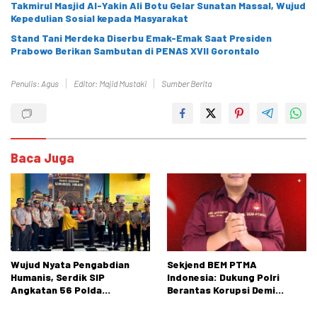
Takmirul Masjid Al-Yakin Ali Botu Gelar Sunatan Massal, Wujud
Kepedulian Sosial kepada Masyarakat
Stand Tani Merdeka Diserbu Emak-Emak Saat Presiden
Prabowo Berikan Sambutan di PENAS XVII Gorontalo
Penulis: Agus
Editor: Majid Mustaki
Sumber Berita
Baca Juga
Wujud Nyata Pengabdian
Sekjend BEM PTMA
Humanis, Serdik SIP
Indonesia: Dukung Polri
Angkatan 56 Polda
Berantas Korupsi Demi
Gorontalo Gelar Aksi Sosial
Menjaga Marwah Bangsa