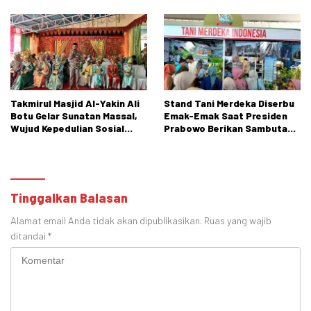
SMP
Takmirul Masjid Al-Yakin Ali
Stand Tani Merdeka Diserbu
Botu Gelar Sunatan Massal,
Emak-Emak Saat Presiden
Wujud Kepedulian Sosial
Prabowo Berikan Sambutan
kepada Masyarakat
di PENAS XVII Gorontalo
Tinggalkan Balasan
Alamat email Anda tidak akan dipublikasikan.
Ruas yang wajib
ditandai
*