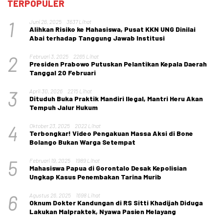
TERPOPULER
1
Juni 26, 2025
3637 Lihat
Alihkan Risiko ke Mahasiswa, Pusat KKN UNG Dinilai
Abai terhadap Tanggung Jawab Institusi
2
Februari 3, 2025
2265 Lihat
Presiden Prabowo Putuskan Pelantikan Kepala Daerah
Tanggal 20 Februari
3
April 30, 2026
2215 Lihat
Dituduh Buka Praktik Mandiri Ilegal, Mantri Heru Akan
Tempuh Jalur Hukum
4
Oktober 23, 2025
2022 Lihat
Terbongkar! Video Pengakuan Massa Aksi di Bone
Bolango Bukan Warga Setempat
5
Februari 19, 2025
1989 Lihat
Mahasiswa Papua di Gorontalo Desak Kepolisian
Ungkap Kasus Penembakan Tarina Murib
6
Agustus 26, 2025
1698 Lihat
Oknum Dokter Kandungan di RS Sitti Khadijah Diduga
Lakukan Malpraktek, Nyawa Pasien Melayang