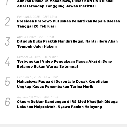
1
Alihkan Risiko ke Mahasiswa, Pusat KKN UNG Dinilai
Abai terhadap Tanggung Jawab Institusi
2
Februari 3, 2025
2263 Lihat
Presiden Prabowo Putuskan Pelantikan Kepala Daerah
Tanggal 20 Februari
3
April 30, 2026
2209 Lihat
Dituduh Buka Praktik Mandiri Ilegal, Mantri Heru Akan
Tempuh Jalur Hukum
4
Oktober 23, 2025
2017 Lihat
Terbongkar! Video Pengakuan Massa Aksi di Bone
Bolango Bukan Warga Setempat
5
Februari 19, 2025
1984 Lihat
Mahasiswa Papua di Gorontalo Desak Kepolisian
Ungkap Kasus Penembakan Tarina Murib
6
Agustus 26, 2025
1696 Lihat
Oknum Dokter Kandungan di RS Sitti Khadijah Diduga
Lakukan Malpraktek, Nyawa Pasien Melayang