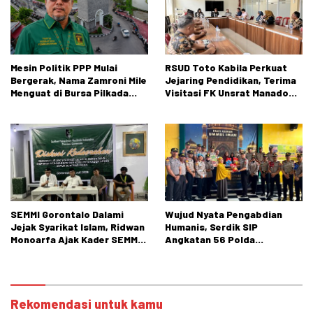
Mesin Politik PPP Mulai
RSUD Toto Kabila Perkuat
Bergerak, Nama Zamroni Mile
Jejaring Pendidikan, Terima
Menguat di Bursa Pilkada
Visitasi FK Unsrat Manado
Bone Bolango
Bidang Obstetri dan
Ginekologi
SEMMI Gorontalo Dalami
Wujud Nyata Pengabdian
Jejak Syarikat Islam, Ridwan
Humanis, Serdik SIP
Monoarfa Ajak Kader SEMMI
Angkatan 56 Polda
Teladani Perjuangan
Gorontalo Gelar Aksi Sosial
Cokroaminoto
Rekomendasi untuk kamu