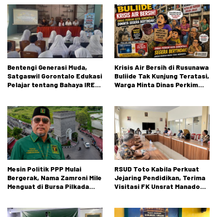
Bentengi Generasi Muda,
Krisis Air Bersih di Rusunawa
Satgaswil Gorontalo Edukasi
Buliide Tak Kunjung Teratasi,
Pelajar tentang Bahaya IRET,
Warga Minta Dinas Perkim
NVE, dan Konten True Crime
Kota Gorontalo Segera
Bertindak.
Mesin Politik PPP Mulai
RSUD Toto Kabila Perkuat
Bergerak, Nama Zamroni Mile
Jejaring Pendidikan, Terima
Menguat di Bursa Pilkada
Visitasi FK Unsrat Manado
Bone Bolango
Bidang Obstetri dan
Ginekologi