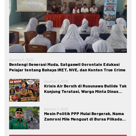
Agustus 5, 2026
Bentengi Generasi Muda, Satgaswil Gorontalo Edukasi
Pelajar tentang Bahaya IRET, NVE, dan Konten True Crime
Agustus 3, 2026
Krisis Air Bersih di Rusunawa Buliide Tak
Kunjung Teratasi, Warga Minta Dinas
Perkim Kota Gorontalo Segera
Bertindak.
Agustus 3, 2026
Mesin Politik PPP Mulai Bergerak, Nama
Zamroni Mile Menguat di Bursa Pilkada
Bone Bolango