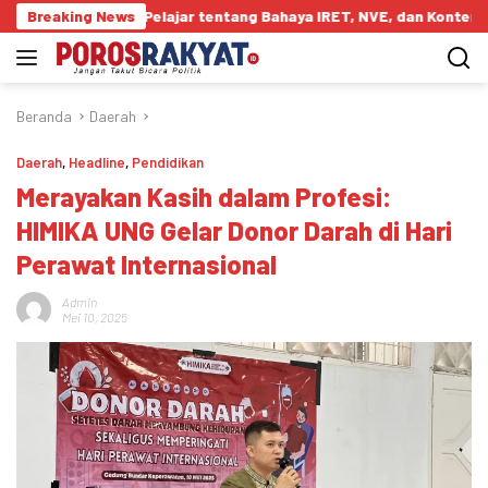
Langsung
dukasi Pelajar tentang Bahaya IRET, NVE, dan Konten True Crime
Breaking News
ke
konten
Beranda
Daerah
Daerah
,
Headline
,
Pendidikan
Merayakan Kasih dalam Profesi:
HIMIKA UNG Gelar Donor Darah di Hari
Perawat Internasional
Admin
Mei 10, 2025