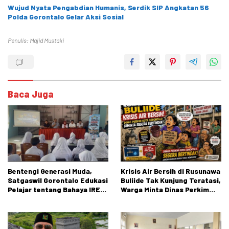
Wujud Nyata Pengabdian Humanis, Serdik SIP Angkatan 56
Polda Gorontalo Gelar Aksi Sosial
Penulis: Majid Mustaki
Baca Juga
Bentengi Generasi Muda,
Krisis Air Bersih di Rusunawa
Satgaswil Gorontalo Edukasi
Buliide Tak Kunjung Teratasi,
Pelajar tentang Bahaya IRET,
Warga Minta Dinas Perkim
NVE, dan Konten True Crime
Kota Gorontalo Segera
Bertindak.