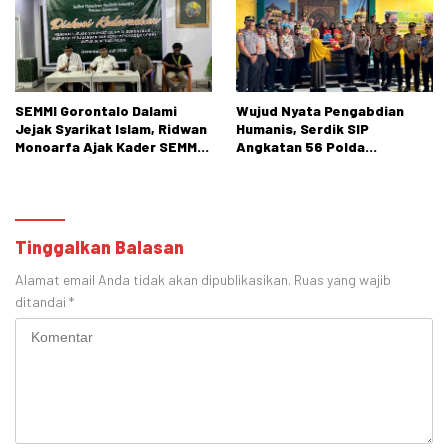
SEMMI Gorontalo Dalami
Wujud Nyata Pengabdian
Jejak Syarikat Islam, Ridwan
Humanis, Serdik SIP
Monoarfa Ajak Kader SEMMI
Angkatan 56 Polda
Teladani Perjuangan
Gorontalo Gelar Aksi Sosial
Cokroaminoto
Tinggalkan Balasan
Alamat email Anda tidak akan dipublikasikan.
Ruas yang wajib
ditandai
*