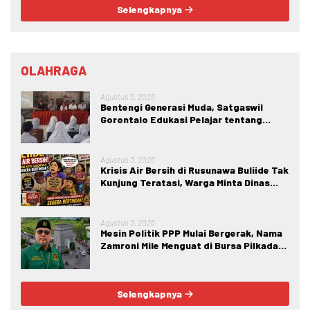
Selengkapnya
OLAHRAGA
Agustus 5, 2026
Bentengi Generasi Muda, Satgaswil
Gorontalo Edukasi Pelajar tentang
Bahaya IRET, NVE, dan Konten True
Crime
Agustus 3, 2026
Krisis Air Bersih di Rusunawa Buliide Tak
Kunjung Teratasi, Warga Minta Dinas
Perkim Kota Gorontalo Segera
Bertindak.
Agustus 3, 2026
Mesin Politik PPP Mulai Bergerak, Nama
Zamroni Mile Menguat di Bursa Pilkada
Bone Bolango
Selengkapnya