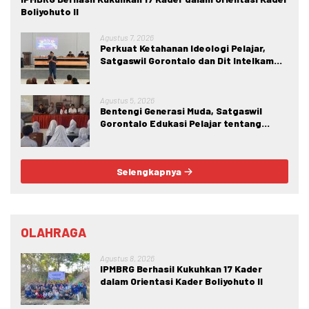
Boliyohuto II
Agustus 7, 2026
Perkuat Ketahanan Ideologi Pelajar,
Satgaswil Gorontalo dan Dit Intelkam
Polda Gorontalo Gelar Sosialisasi
Wawasan Kebangsaan di SMA Negeri 1
Kabila
Agustus 5, 2026
Bentengi Generasi Muda, Satgaswil
Gorontalo Edukasi Pelajar tentang
Bahaya IRET, NVE, dan Konten True
Crime
Selengkapnya
OLAHRAGA
Agustus 8, 2026
IPMBRG Berhasil Kukuhkan 17 Kader
dalam Orientasi Kader Boliyohuto II