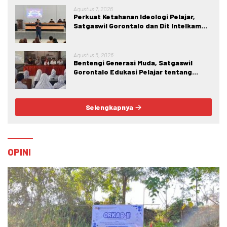
Agustus 7, 2026
Perkuat Ketahanan Ideologi Pelajar,
Satgaswil Gorontalo dan Dit Intelkam
Polda Gorontalo Gelar Sosialisasi
Wawasan Kebangsaan di SMA Negeri 1
Kabila
Agustus 5, 2026
Bentengi Generasi Muda, Satgaswil
Gorontalo Edukasi Pelajar tentang
Bahaya IRET, NVE, dan Konten True
Crime
Selengkapnya
OPINI