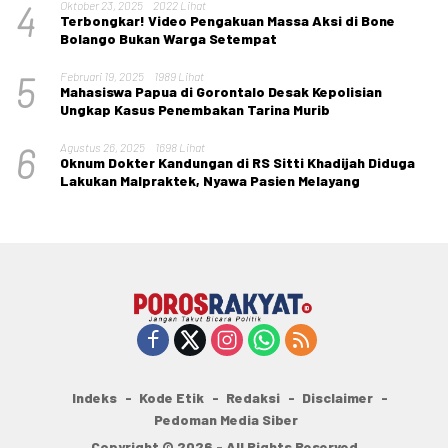
4
Oktober 23, 2025
2022 Lihat
Terbongkar! Video Pengakuan Massa Aksi di Bone
Bolango Bukan Warga Setempat
5
Februari 19, 2025
1989 Lihat
Mahasiswa Papua di Gorontalo Desak Kepolisian
Ungkap Kasus Penembakan Tarina Murib
6
Agustus 26, 2025
1698 Lihat
Oknum Dokter Kandungan di RS Sitti Khadijah Diduga
Lakukan Malpraktek, Nyawa Pasien Melayang
Indeks
Kode Etik
Redaksi
Disclaimer
Pedoman Media Siber
Copyright © 2026 - All Rights Reserved