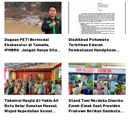
Dugaan PETI Bermodal
Disdikbud Pohuwato
Ekskavator di Tamaila,
Terbitkan Edaran
IPMBRG: Jangan Hanya Sita
Pembatasan Handphone
Alat, Tangkap Dalangnya!
untuk Peserta Didik SD dan
SMP
Takmirul Masjid Al-Yakin Ali
Stand Tani Merdeka Diserbu
Botu Gelar Sunatan Massal,
Emak-Emak Saat Presiden
Wujud Kepedulian Sosial
Prabowo Berikan Sambutan
kepada Masyarakat
di PENAS XVII Gorontalo