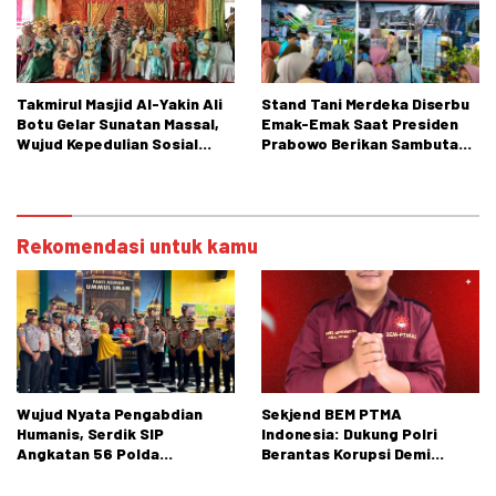
Takmirul Masjid Al-Yakin Ali
Stand Tani Merdeka Diserbu
Botu Gelar Sunatan Massal,
Emak-Emak Saat Presiden
Wujud Kepedulian Sosial
Prabowo Berikan Sambutan
kepada Masyarakat
di PENAS XVII Gorontalo
Rekomendasi untuk kamu
Wujud Nyata Pengabdian
Sekjend BEM PTMA
Humanis, Serdik SIP
Indonesia: Dukung Polri
Angkatan 56 Polda
Berantas Korupsi Demi
Gorontalo Gelar Aksi Sosial
Menjaga Marwah Bangsa