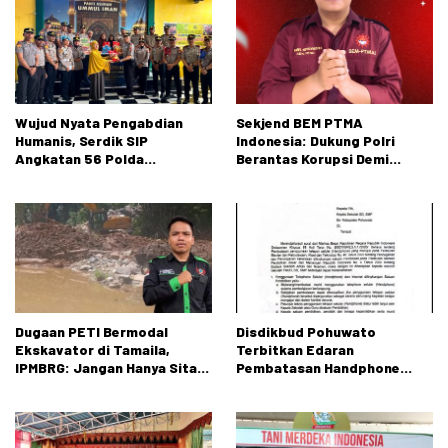
Wujud Nyata Pengabdian
Sekjend BEM PTMA
Humanis, Serdik SIP
Indonesia: Dukung Polri
Angkatan 56 Polda
Berantas Korupsi Demi
Gorontalo Gelar Aksi Sosial
Menjaga Marwah Bangsa
Dugaan PETI Bermodal
Disdikbud Pohuwato
Ekskavator di Tamaila,
Terbitkan Edaran
IPMBRG: Jangan Hanya Sita
Pembatasan Handphone
Alat, Tangkap Dalangnya!
untuk Peserta Didik SD dan
SMP