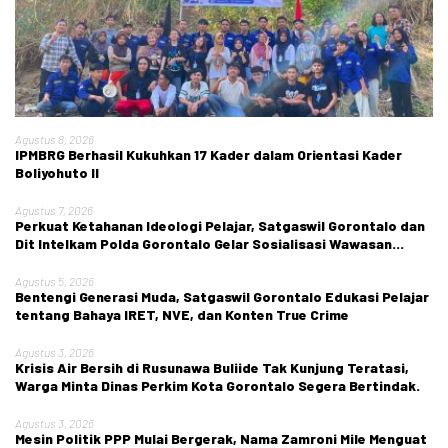
Agustus 8, 2026
IPMBRG Berhasil Kukuhkan 17 Kader dalam Orientasi Kader
Boliyohuto II
Agustus 7, 2026
Perkuat Ketahanan Ideologi Pelajar, Satgaswil Gorontalo dan
Dit Intelkam Polda Gorontalo Gelar Sosialisasi Wawasan
Kebangsaan di SMA Negeri 1 Kabila
Agustus 5, 2026
Bentengi Generasi Muda, Satgaswil Gorontalo Edukasi Pelajar
tentang Bahaya IRET, NVE, dan Konten True Crime
Agustus 3, 2026
Krisis Air Bersih di Rusunawa Buliide Tak Kunjung Teratasi,
Warga Minta Dinas Perkim Kota Gorontalo Segera Bertindak.
Agustus 3, 2026
Mesin Politik PPP Mulai Bergerak, Nama Zamroni Mile Menguat