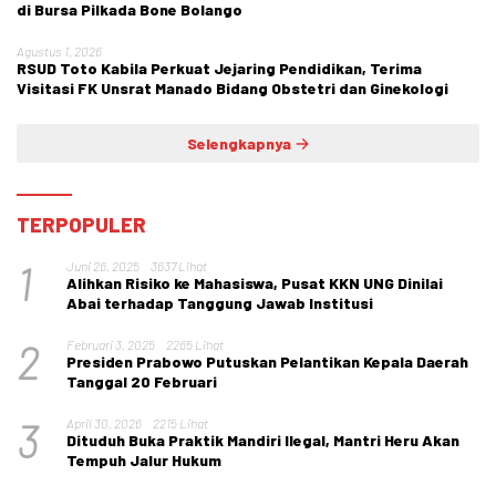
di Bursa Pilkada Bone Bolango
Agustus 1, 2026
RSUD Toto Kabila Perkuat Jejaring Pendidikan, Terima
Visitasi FK Unsrat Manado Bidang Obstetri dan Ginekologi
Selengkapnya
TERPOPULER
1
Juni 26, 2025
3637 Lihat
Alihkan Risiko ke Mahasiswa, Pusat KKN UNG Dinilai
Abai terhadap Tanggung Jawab Institusi
2
Februari 3, 2025
2265 Lihat
Presiden Prabowo Putuskan Pelantikan Kepala Daerah
Tanggal 20 Februari
3
April 30, 2026
2215 Lihat
Dituduh Buka Praktik Mandiri Ilegal, Mantri Heru Akan
Tempuh Jalur Hukum