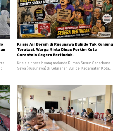
lo
Krisis Air Bersih di Rusunawa Buliide Tak Kunjung
dan
Teratasi, Warga Minta Dinas Perkim Kota
Gorontalo Segera Bertindak.
rta
Krisis air bersih yang melanda Rumah Susun Sederhana
ap
Sewa (Rusunawa) di Kelurahan Buliide, Kecamatan Kota…