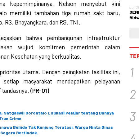
ama kepemimpinanya, Nelson menyebut kini
Juli 3
alo memiliki tambahan tiga rumah sakt baru,
SEMM
Ridw
o, RS. Bhayangkara, dan RS. TNI.
Per
egaskan bahwa pembangunan infrastruktur
pakan wujud komitmen pemerintah dalam
TE
nan Kesehatan yang berkualitas.
1
rioritas utama. Dengan peingkatan fasilitas ini,
 setiap masyarakat mendapatkan pelayanan
” tandasnya.
(PR-01)
2
3
, Satgaswil Gorontalo Edukasi Pelajar tentang Bahaya
True Crime
sunawa Buliide Tak Kunjung Teratasi, Warga Minta Dinas
 Segera Bertindak.
4