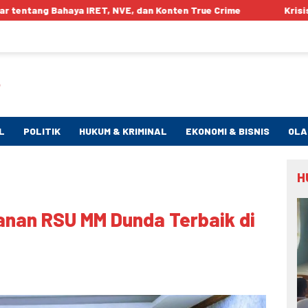
VE, dan Konten True Crime
Krisis Air Bersih di Rusunawa B
L
POLITIK
HUKUM & KRIMINAL
EKONOMI & BISNIS
OLA
H
yanan RSU MM Dunda Terbaik di