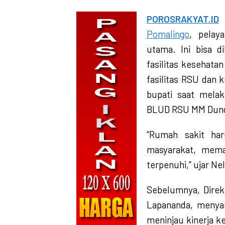
POROSRAKYAT.ID
Pomalingo
, pelay
utama. Ini bisa 
fasilitas kesehata
fasilitas RSU dan 
bupati saat melak
BLUD RSU MM Dunda
“Rumah sakit ha
masyarakat, mema
terpenuhi,” ujar N
Sebelumnya, Direk
Lapananda, menyam
meninjau kinerja k