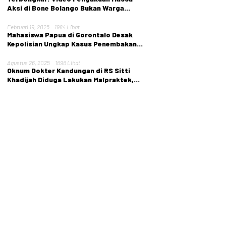
Aksi di Bone Bolango Bukan Warga
Setempat
Februari 19, 2025
1984 Lihat
Mahasiswa Papua di Gorontalo Desak
Kepolisian Ungkap Kasus Penembakan
Tarina Murib
Agustus 26, 2025
1696 Lihat
Oknum Dokter Kandungan di RS Sitti
Khadijah Diduga Lakukan Malpraktek,
Nyawa Pasien Melayang