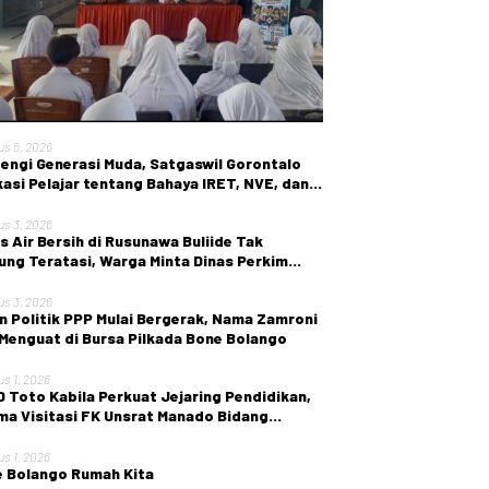
us 5, 2026
engi Generasi Muda, Satgaswil Gorontalo
asi Pelajar tentang Bahaya IRET, NVE, dan
en True Crime
us 3, 2026
is Air Bersih di Rusunawa Buliide Tak
ung Teratasi, Warga Minta Dinas Perkim
 Gorontalo Segera Bertindak.
us 3, 2026
n Politik PPP Mulai Bergerak, Nama Zamroni
 Menguat di Bursa Pilkada Bone Bolango
us 1, 2026
 Toto Kabila Perkuat Jejaring Pendidikan,
ma Visitasi FK Unsrat Manado Bidang
etri dan Ginekologi
us 1, 2026
 Bolango Rumah Kita