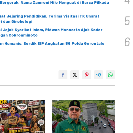
i Bergerak, Nama Zamroni Mile Menguat di Bursa Pilkada
at Jejaring Pendidikan, Terima Visitasi FK Unsrat
5
i dan Ginekologi
 Jejak Syarikat Islam, Ridwan Monoarfa Ajak Kader
angan Cokroaminoto
6
n Humanis, Serdik SIP Angkatan 56 Polda Gorontalo