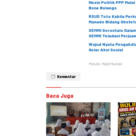
Mesin Politik PPP Mula
Bone Bolango
RSUD Toto Kabila Perku
Manado Bidang Obstetr
SEMMI Gorontalo Dalami
SEMMI Teladani Perju
Wujud Nyata Pengabdia
Gelar Aksi Sosial
Penulis: Majid Mustaki
Komentar
Baca Juga