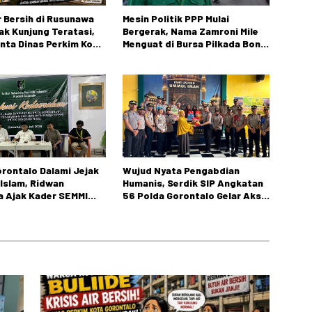
ir Bersih di Rusunawa
Mesin Politik PPP Mulai
Tak Kunjung Teratasi,
Bergerak, Nama Zamroni Mile
nta Dinas Perkim Kota
Menguat di Bursa Pilkada Bone
o Segera Bertindak.
Bolango
rontalo Dalami Jejak
Wujud Nyata Pengabdian
 Islam, Ridwan
Humanis, Serdik SIP Angkatan
 Ajak Kader SEMMI
56 Polda Gorontalo Gelar Aksi
 Perjuangan
Sosial
inoto