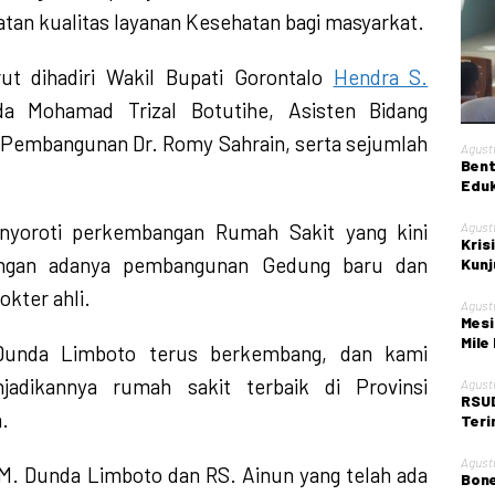
atan kualitas layanan Kesehatan bagi masyarkat.
rut dihadiri Wakil Bupati Gorontalo
Hendra S.
da Mohamad Trizal Botutihe, Asisten Bidang
Pembangunan Dr. Romy Sahrain, serta sejumlah
Agust
Bent
Eduk
Kont
nyoroti perkembangan Rumah Sakit yang kini
Agust
Kris
ngan adanya pembangunan Gedung baru dan
Kunj
Kota
kter ahli.
Agust
Mesi
Mile
Dunda Limboto terus berkembang, dan kami
adikannya rumah sakit terbaik di Provinsi
Agust
RSUD
.
Teri
Obst
Agust
M. Dunda Limboto dan RS. Ainun yang telah ada
Bone