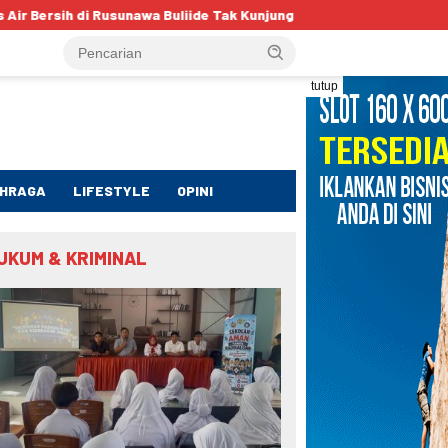
uliide Tak Kunjung Teratasi, Warga Minta Dinas Perkim Kota Goront
tutup
HRAGA
LIFESTYLE
OPINI
UKUM & KRIMINAL