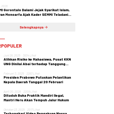
1, 2026
I Gorontalo Dalami Jejak Syarikat Islam,
an Monoarfa Ajak Kader SEMMI Teladani
juangan Cokroaminoto
Selengkapnya
RPOPULER
Juni 26, 2025
3634 Lihat
Alihkan Risiko ke Mahasiswa, Pusat KKN
UNG Dinilai Abai terhadap Tanggung
Jawab Institusi
Februari 3, 2025
2263 Lihat
Presiden Prabowo Putuskan Pelantikan
Kepala Daerah Tanggal 20 Februari
April 30, 2026
2209 Lihat
Dituduh Buka Praktik Mandiri Ilegal,
Mantri Heru Akan Tempuh Jalur Hukum
Oktober 23, 2025
2017 Lihat
Terbongkar! Video Pengakuan Massa