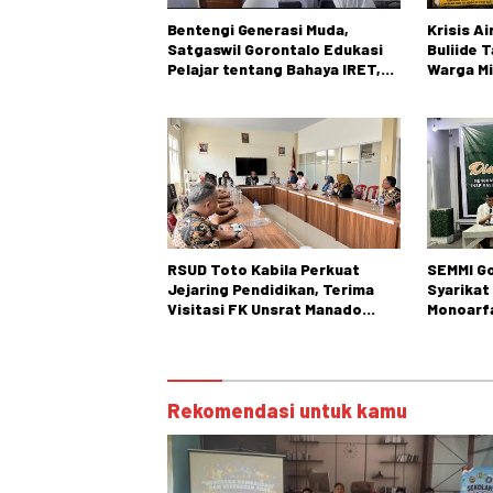
Bentengi Generasi Muda,
Krisis A
Satgaswil Gorontalo Edukasi
Buliide 
Pelajar tentang Bahaya IRET,
Warga Mi
NVE, dan Konten True Crime
Gorontal
RSUD Toto Kabila Perkuat
SEMMI Go
Jejaring Pendidikan, Terima
Syarikat
Visitasi FK Unsrat Manado
Monoarfa
Bidang Obstetri dan Ginekologi
Teladani
Cokroam
Rekomendasi untuk kamu