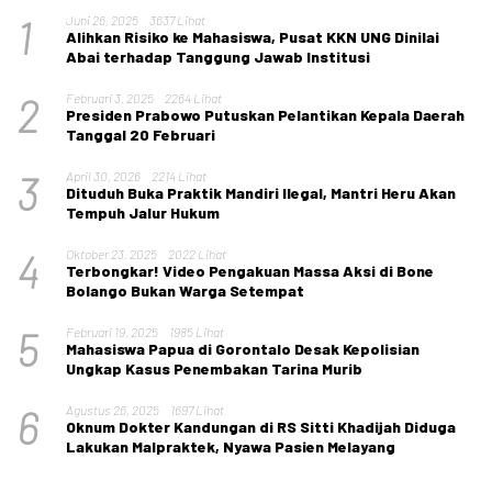
1
Juni 26, 2025
3637 Lihat
Alihkan Risiko ke Mahasiswa, Pusat KKN UNG Dinilai
Abai terhadap Tanggung Jawab Institusi
2
Februari 3, 2025
2264 Lihat
Presiden Prabowo Putuskan Pelantikan Kepala Daerah
Tanggal 20 Februari
3
April 30, 2026
2214 Lihat
Dituduh Buka Praktik Mandiri Ilegal, Mantri Heru Akan
Tempuh Jalur Hukum
4
Oktober 23, 2025
2022 Lihat
Terbongkar! Video Pengakuan Massa Aksi di Bone
Bolango Bukan Warga Setempat
5
Februari 19, 2025
1985 Lihat
Mahasiswa Papua di Gorontalo Desak Kepolisian
Ungkap Kasus Penembakan Tarina Murib
6
Agustus 26, 2025
1697 Lihat
Oknum Dokter Kandungan di RS Sitti Khadijah Diduga
Lakukan Malpraktek, Nyawa Pasien Melayang