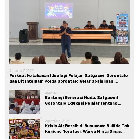
Agustus 7, 2026
Perkuat Ketahanan Ideologi Pelajar, Satgaswil Gorontalo
dan Dit Intelkam Polda Gorontalo Gelar Sosialisasi
Wawasan Kebangsaan di SMA Negeri 1 Kabila
Agustus 5, 2026
Bentengi Generasi Muda, Satgaswil
Gorontalo Edukasi Pelajar tentang
Bahaya IRET, NVE, dan Konten True
Crime
Agustus 3, 2026
Krisis Air Bersih di Rusunawa Buliide Tak
Kunjung Teratasi, Warga Minta Dinas
Perkim Kota Gorontalo Segera