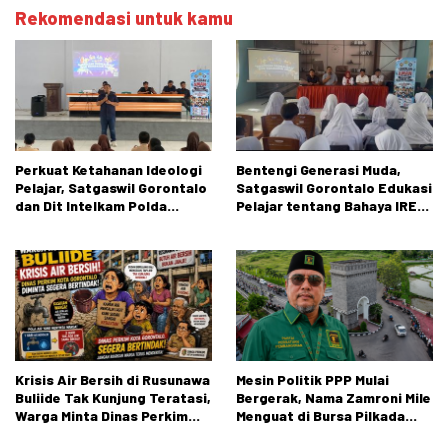
Rekomendasi untuk kamu
Perkuat Ketahanan Ideologi
Bentengi Generasi Muda,
Pelajar, Satgaswil Gorontalo
Satgaswil Gorontalo Edukasi
dan Dit Intelkam Polda
Pelajar tentang Bahaya IRET,
Gorontalo Gelar Sosialisasi
NVE, dan Konten True Crime
Wawasan Kebangsaan di SMA
Negeri 1 Kabila
Krisis Air Bersih di Rusunawa
Mesin Politik PPP Mulai
Buliide Tak Kunjung Teratasi,
Bergerak, Nama Zamroni Mile
Warga Minta Dinas Perkim
Menguat di Bursa Pilkada
Kota Gorontalo Segera
Bone Bolango