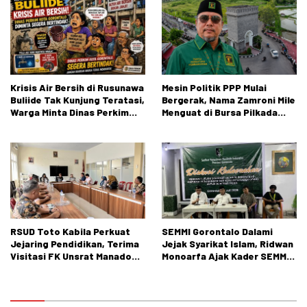
Negeri 1 Kabila
Krisis Air Bersih di Rusunawa
Mesin Politik PPP Mulai
Buliide Tak Kunjung Teratasi,
Bergerak, Nama Zamroni Mile
Warga Minta Dinas Perkim
Menguat di Bursa Pilkada
Kota Gorontalo Segera
Bone Bolango
Bertindak.
RSUD Toto Kabila Perkuat
SEMMI Gorontalo Dalami
Jejaring Pendidikan, Terima
Jejak Syarikat Islam, Ridwan
Visitasi FK Unsrat Manado
Monoarfa Ajak Kader SEMMI
Bidang Obstetri dan
Teladani Perjuangan
Ginekologi
Cokroaminoto