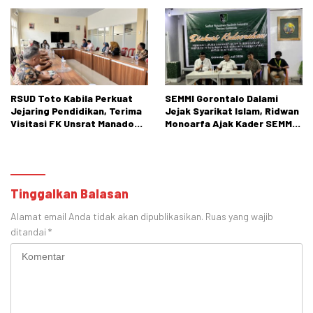
Bertindak.
RSUD Toto Kabila Perkuat
SEMMI Gorontalo Dalami
Jejaring Pendidikan, Terima
Jejak Syarikat Islam, Ridwan
Visitasi FK Unsrat Manado
Monoarfa Ajak Kader SEMMI
Bidang Obstetri dan
Teladani Perjuangan
Ginekologi
Cokroaminoto
Tinggalkan Balasan
Alamat email Anda tidak akan dipublikasikan.
Ruas yang wajib
ditandai
*