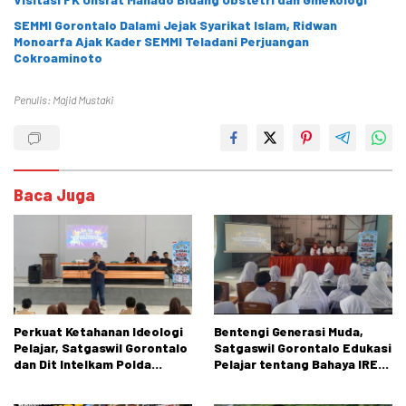
SEMMI Gorontalo Dalami Jejak Syarikat Islam, Ridwan
Monoarfa Ajak Kader SEMMI Teladani Perjuangan
Cokroaminoto
Penulis: Majid Mustaki
Baca Juga
Perkuat Ketahanan Ideologi
Bentengi Generasi Muda,
Pelajar, Satgaswil Gorontalo
Satgaswil Gorontalo Edukasi
dan Dit Intelkam Polda
Pelajar tentang Bahaya IRET,
Gorontalo Gelar Sosialisasi
NVE, dan Konten True Crime
Wawasan Kebangsaan di SMA