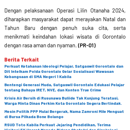
Dengan pelaksanaan Operasi Lilin Otanaha 2024,
diharapkan masyarakat dapat merayakan Natal dan
Tahun Baru dengan penuh suka cita, serta
menikmati keindahan lokasi wisata di Gorontalo
dengan rasa aman dan nyaman.
(PR-01)
Berita Terkait
Perkuat Ketahanan Ideologi Pelajar, Satgaswil Gorontalo dan
Dit Intelkam Polda Gorontalo Gelar Sosialisasi Wawasan
Kebangsaan di SMA Negeri 1 Kabila
Bentengi Generasi Muda, Satgaswil Gorontalo Edukasi Pelajar
tentang Bahaya IRET, NVE, dan Konten True Crime
Krisis Air Bersih di Rusunawa Buliide Tak Kunjung Teratasi,
Warga Minta Dinas Perkim Kota Gorontalo Segera Bertindak.
Mesin Politik PPP Mulai Bergerak, Nama Zamroni Mile Menguat
di Bursa Pilkada Bone Bolango
RSUD Toto Kabila Perkuat Jejaring Pendidikan, Terima
Visitasi FK Unsrat Manado Bidang Obstetri dan Ginekologi