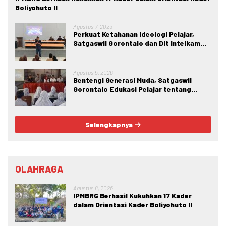
Boliyohuto II
Agustus 7, 2026
Perkuat Ketahanan Ideologi Pelajar,
Satgaswil Gorontalo dan Dit Intelkam
Polda Gorontalo Gelar Sosialisasi
Wawasan Kebangsaan di SMA Negeri 1
Kabila
Agustus 5, 2026
Bentengi Generasi Muda, Satgaswil
Gorontalo Edukasi Pelajar tentang
Bahaya IRET, NVE, dan Konten True
Crime
Selengkapnya
OLAHRAGA
Agustus 8, 2026
IPMBRG Berhasil Kukuhkan 17 Kader
dalam Orientasi Kader Boliyohuto II