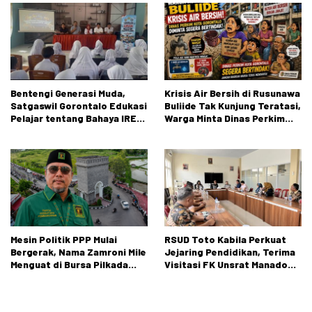
Negeri 1 Kabila
Bentengi Generasi Muda,
Krisis Air Bersih di Rusunawa
Satgaswil Gorontalo Edukasi
Buliide Tak Kunjung Teratasi,
Pelajar tentang Bahaya IRET,
Warga Minta Dinas Perkim
NVE, dan Konten True Crime
Kota Gorontalo Segera
Bertindak.
Mesin Politik PPP Mulai
RSUD Toto Kabila Perkuat
Bergerak, Nama Zamroni Mile
Jejaring Pendidikan, Terima
Menguat di Bursa Pilkada
Visitasi FK Unsrat Manado
Bone Bolango
Bidang Obstetri dan
Ginekologi