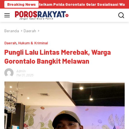
Langsung
Dit Intelkam Polda Gorontalo Gelar Sosialisasi Wawasan Kebangsaan
Breaking News
ke
konten
Beranda
Daerah
Daerah
,
Hukum & Kriminal
Pungli Lalu Lintas Merebak, Warga
Gorontalo Bangkit Melawan
Admin
Mei 31, 2025