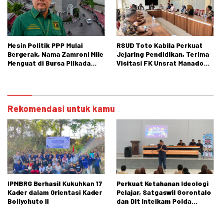
Mesin Politik PPP Mulai
RSUD Toto Kabila Perkuat
Bergerak, Nama Zamroni Mile
Jejaring Pendidikan, Terima
Menguat di Bursa Pilkada
Visitasi FK Unsrat Manado
Bone Bolango
Bidang Obstetri dan
Ginekologi
Rekomendasi untuk kamu
IPMBRG Berhasil Kukuhkan 17
Perkuat Ketahanan Ideologi
Kader dalam Orientasi Kader
Pelajar, Satgaswil Gorontalo
Boliyohuto II
dan Dit Intelkam Polda
Gorontalo Gelar Sosialisasi
Wawasan Kebangsaan di SMA