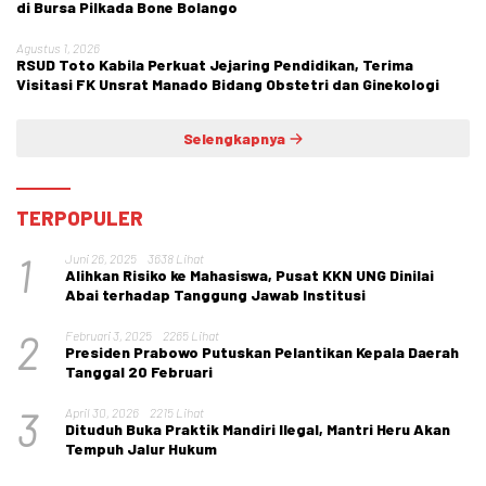
di Bursa Pilkada Bone Bolango
Agustus 1, 2026
RSUD Toto Kabila Perkuat Jejaring Pendidikan, Terima
Visitasi FK Unsrat Manado Bidang Obstetri dan Ginekologi
Selengkapnya
TERPOPULER
1
Juni 26, 2025
3638 Lihat
Alihkan Risiko ke Mahasiswa, Pusat KKN UNG Dinilai
Abai terhadap Tanggung Jawab Institusi
2
Februari 3, 2025
2265 Lihat
Presiden Prabowo Putuskan Pelantikan Kepala Daerah
Tanggal 20 Februari
3
April 30, 2026
2215 Lihat
Dituduh Buka Praktik Mandiri Ilegal, Mantri Heru Akan
Tempuh Jalur Hukum