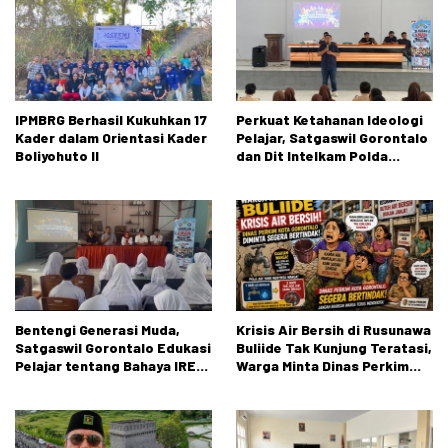
IPMBRG Berhasil Kukuhkan 17
Perkuat Ketahanan Ideologi
Kader dalam Orientasi Kader
Pelajar, Satgaswil Gorontalo
Boliyohuto II
dan Dit Intelkam Polda
Gorontalo Gelar Sosialisasi
Wawasan Kebangsaan di SMA
Negeri 1 Kabila
Bentengi Generasi Muda,
Krisis Air Bersih di Rusunawa
Satgaswil Gorontalo Edukasi
Buliide Tak Kunjung Teratasi,
Pelajar tentang Bahaya IRET,
Warga Minta Dinas Perkim
NVE, dan Konten True Crime
Kota Gorontalo Segera
Bertindak.