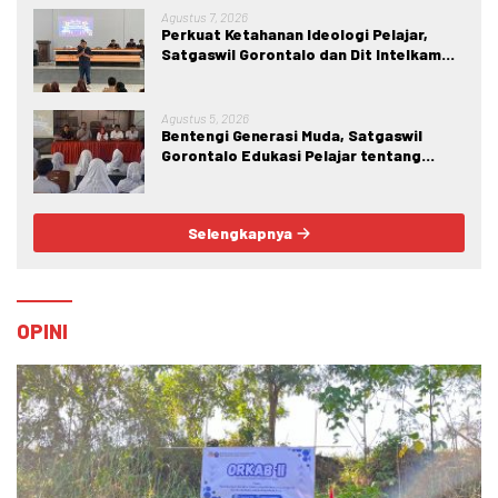
Agustus 7, 2026
Perkuat Ketahanan Ideologi Pelajar,
Satgaswil Gorontalo dan Dit Intelkam
Polda Gorontalo Gelar Sosialisasi
Wawasan Kebangsaan di SMA Negeri 1
Kabila
Agustus 5, 2026
Bentengi Generasi Muda, Satgaswil
Gorontalo Edukasi Pelajar tentang
Bahaya IRET, NVE, dan Konten True
Crime
Selengkapnya
OPINI