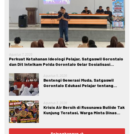
Agustus 7, 2026
Perkuat Ketahanan Ideologi Pelajar, Satgaswil Gorontalo
dan Dit Intelkam Polda Gorontalo Gelar Sosialisasi
Wawasan Kebangsaan di SMA Negeri 1 Kabila
Agustus 5, 2026
Bentengi Generasi Muda, Satgaswil
Gorontalo Edukasi Pelajar tentang
Bahaya IRET, NVE, dan Konten True
Crime
Agustus 3, 2026
Krisis Air Bersih di Rusunawa Buliide Tak
Kunjung Teratasi, Warga Minta Dinas
Perkim Kota Gorontalo Segera
Bertindak.
Selengkapnya