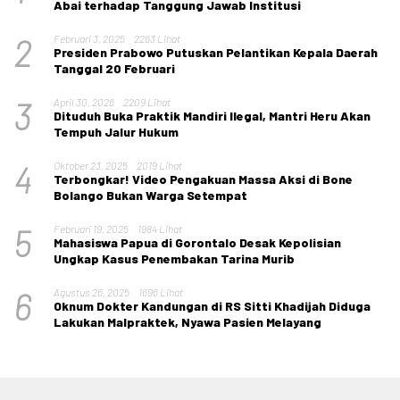
Abai terhadap Tanggung Jawab Institusi
2
Februari 3, 2025
2263 Lihat
Presiden Prabowo Putuskan Pelantikan Kepala Daerah
Tanggal 20 Februari
3
April 30, 2026
2209 Lihat
Dituduh Buka Praktik Mandiri Ilegal, Mantri Heru Akan
Tempuh Jalur Hukum
4
Oktober 23, 2025
2019 Lihat
Terbongkar! Video Pengakuan Massa Aksi di Bone
Bolango Bukan Warga Setempat
5
Februari 19, 2025
1984 Lihat
Mahasiswa Papua di Gorontalo Desak Kepolisian
Ungkap Kasus Penembakan Tarina Murib
6
Agustus 26, 2025
1696 Lihat
Oknum Dokter Kandungan di RS Sitti Khadijah Diduga
Lakukan Malpraktek, Nyawa Pasien Melayang