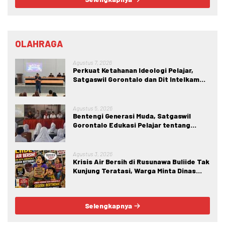
OLAHRAGA
Agustus 7, 2026
Perkuat Ketahanan Ideologi Pelajar,
Satgaswil Gorontalo dan Dit Intelkam
Polda Gorontalo Gelar Sosialisasi
Wawasan Kebangsaan di SMA Negeri 1
Kabila
Agustus 5, 2026
Bentengi Generasi Muda, Satgaswil
Gorontalo Edukasi Pelajar tentang
Bahaya IRET, NVE, dan Konten True
Crime
Agustus 3, 2026
Krisis Air Bersih di Rusunawa Buliide Tak
Kunjung Teratasi, Warga Minta Dinas
Perkim Kota Gorontalo Segera
Bertindak.
Selengkapnya