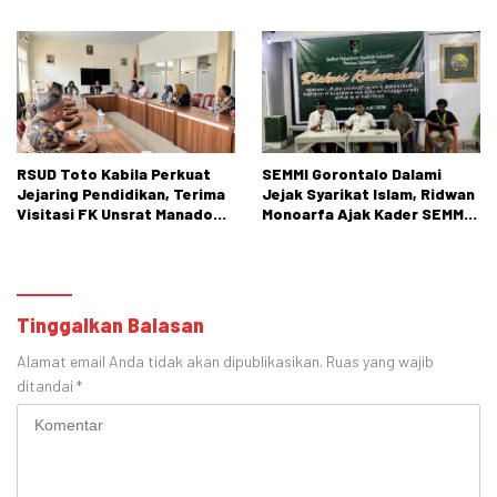
Kota Gorontalo Segera
Bone Bolango
Bertindak.
RSUD Toto Kabila Perkuat
SEMMI Gorontalo Dalami
Jejaring Pendidikan, Terima
Jejak Syarikat Islam, Ridwan
Visitasi FK Unsrat Manado
Monoarfa Ajak Kader SEMMI
Bidang Obstetri dan
Teladani Perjuangan
Ginekologi
Cokroaminoto
Tinggalkan Balasan
Alamat email Anda tidak akan dipublikasikan.
Ruas yang wajib
ditandai
*