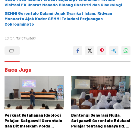
Visitasi FK Unsrat Manado Bidang Obstetri dan Ginekologi
SEMMI Gorontalo Dalami Jejak Syarikat Islam, Ridwan
Monoarfa Ajak Kader SEMMI Teladani Perjuangan
Cokroaminoto
Editor: Majid Mustaki
Baca Juga
Perkuat Ketahanan Ideologi
Bentengi Generasi Muda,
Pelajar, Satgaswil Gorontalo
Satgaswil Gorontalo Edukasi
dan Dit Intelkam Polda
Pelajar tentang Bahaya IRET,
Gorontalo Gelar Sosialisasi
NVE, dan Konten True Crime