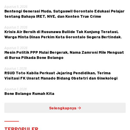
Kebangsaan di SMA Negeri 1 Kabila
Agustus 5, 2026
Bentengi Generasi Muda, Satgaswil Gorontalo Edukasi Pelajar
tentang Bahaya IRET, NVE, dan Konten True Crime
Agustus 3, 2026
Krisis Air Bersih di Rusunawa Buliide Tak Kunjung Teratasi,
Warga Minta Dinas Perkim Kota Gorontalo Segera Bertindak.
Agustus 3, 2026
Mesin Politik PPP Mulai Bergerak, Nama Zamroni Mile Menguat
di Bursa Pilkada Bone Bolango
Agustus 1, 2026
RSUD Toto Kabila Perkuat Jejaring Pendidikan, Terima
Visitasi FK Unsrat Manado Bidang Obstetri dan Ginekologi
Agustus 1, 2026
Bone Bolango Rumah Kita
Selengkapnya
TERPOPULER