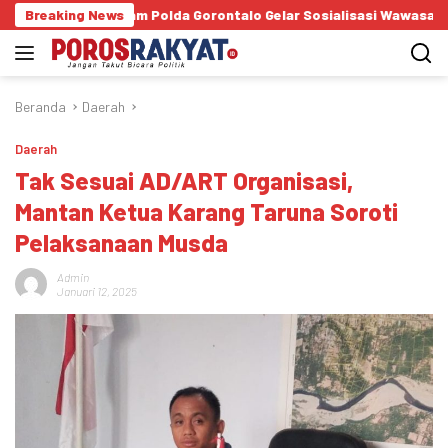
Langsung
Intelkam Polda Gorontalo Gelar Sosialisasi Wawasan Kebangsaan di 
Breaking News
ke
konten
Beranda
Daerah
Daerah
Tak Sesuai AD/ART Organisasi,
Mantan Ketua Karang Taruna Soroti
Pelaksanaan Musda
Admin
Januari 12, 2025