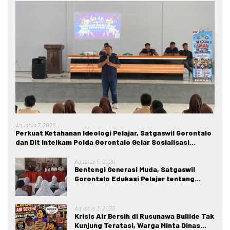
Agustus 7, 2026
Perkuat Ketahanan Ideologi Pelajar, Satgaswil Gorontalo
dan Dit Intelkam Polda Gorontalo Gelar Sosialisasi
Wawasan Kebangsaan di SMA Negeri 1 Kabila
Agustus 5, 2026
Bentengi Generasi Muda, Satgaswil
Gorontalo Edukasi Pelajar tentang
Bahaya IRET, NVE, dan Konten True
Crime
Agustus 3, 2026
Krisis Air Bersih di Rusunawa Buliide Tak
Kunjung Teratasi, Warga Minta Dinas