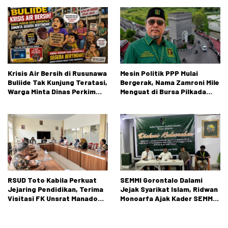
Wawasan Kebangsaan di SMA
Negeri 1 Kabila
Krisis Air Bersih di Rusunawa
Mesin Politik PPP Mulai
Buliide Tak Kunjung Teratasi,
Bergerak, Nama Zamroni Mile
Warga Minta Dinas Perkim
Menguat di Bursa Pilkada
Kota Gorontalo Segera
Bone Bolango
Bertindak.
RSUD Toto Kabila Perkuat
SEMMI Gorontalo Dalami
Jejaring Pendidikan, Terima
Jejak Syarikat Islam, Ridwan
Visitasi FK Unsrat Manado
Monoarfa Ajak Kader SEMMI
Bidang Obstetri dan
Teladani Perjuangan
Ginekologi
Cokroaminoto