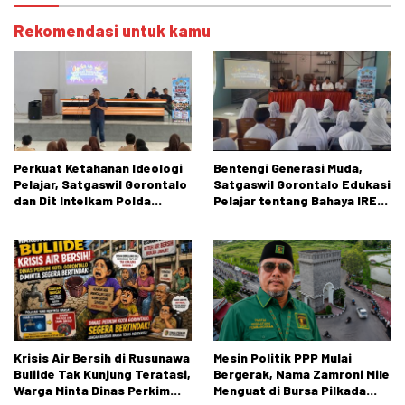
Rekomendasi untuk kamu
Perkuat Ketahanan Ideologi
Bentengi Generasi Muda,
Pelajar, Satgaswil Gorontalo
Satgaswil Gorontalo Edukasi
dan Dit Intelkam Polda
Pelajar tentang Bahaya IRET,
Gorontalo Gelar Sosialisasi
NVE, dan Konten True Crime
Wawasan Kebangsaan di SMA
Negeri 1 Kabila
Krisis Air Bersih di Rusunawa
Mesin Politik PPP Mulai
Buliide Tak Kunjung Teratasi,
Bergerak, Nama Zamroni Mile
Warga Minta Dinas Perkim
Menguat di Bursa Pilkada