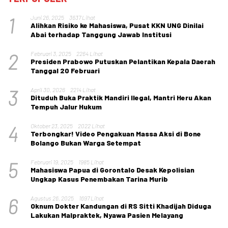
1
Juni 26, 2025
3637 Lihat
Alihkan Risiko ke Mahasiswa, Pusat KKN UNG Dinilai
Abai terhadap Tanggung Jawab Institusi
2
Februari 3, 2025
2264 Lihat
Presiden Prabowo Putuskan Pelantikan Kepala Daerah
Tanggal 20 Februari
3
April 30, 2026
2214 Lihat
Dituduh Buka Praktik Mandiri Ilegal, Mantri Heru Akan
Tempuh Jalur Hukum
4
Oktober 23, 2025
2022 Lihat
Terbongkar! Video Pengakuan Massa Aksi di Bone
Bolango Bukan Warga Setempat
5
Februari 19, 2025
1985 Lihat
Mahasiswa Papua di Gorontalo Desak Kepolisian
Ungkap Kasus Penembakan Tarina Murib
6
Agustus 26, 2025
1697 Lihat
Oknum Dokter Kandungan di RS Sitti Khadijah Diduga
Lakukan Malpraktek, Nyawa Pasien Melayang