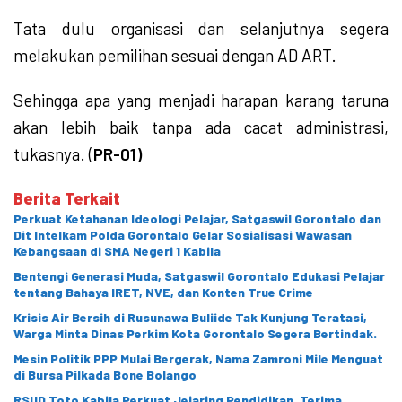
Tata dulu organisasi dan selanjutnya segera
melakukan pemilihan sesuai dengan AD ART.
Sehingga apa yang menjadi harapan karang taruna
akan lebih baik tanpa ada cacat administrasi,
tukasnya. (
PR-01)
Berita Terkait
Perkuat Ketahanan Ideologi Pelajar, Satgaswil Gorontalo dan
Dit Intelkam Polda Gorontalo Gelar Sosialisasi Wawasan
Kebangsaan di SMA Negeri 1 Kabila
Bentengi Generasi Muda, Satgaswil Gorontalo Edukasi Pelajar
tentang Bahaya IRET, NVE, dan Konten True Crime
Krisis Air Bersih di Rusunawa Buliide Tak Kunjung Teratasi,
Warga Minta Dinas Perkim Kota Gorontalo Segera Bertindak.
Mesin Politik PPP Mulai Bergerak, Nama Zamroni Mile Menguat
di Bursa Pilkada Bone Bolango
RSUD Toto Kabila Perkuat Jejaring Pendidikan, Terima