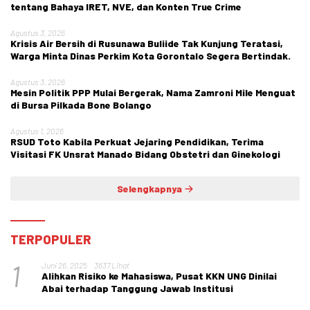
tentang Bahaya IRET, NVE, dan Konten True Crime
Agustus 3, 2026
Krisis Air Bersih di Rusunawa Buliide Tak Kunjung Teratasi,
Warga Minta Dinas Perkim Kota Gorontalo Segera Bertindak.
Agustus 3, 2026
Mesin Politik PPP Mulai Bergerak, Nama Zamroni Mile Menguat
di Bursa Pilkada Bone Bolango
Agustus 1, 2026
RSUD Toto Kabila Perkuat Jejaring Pendidikan, Terima
Visitasi FK Unsrat Manado Bidang Obstetri dan Ginekologi
Selengkapnya
TERPOPULER
1
Juni 26, 2025
3637 Lihat
Alihkan Risiko ke Mahasiswa, Pusat KKN UNG Dinilai
Abai terhadap Tanggung Jawab Institusi