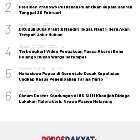
2
Februari 3, 2025
2265 Lihat
Presiden Prabowo Putuskan Pelantikan Kepala Daerah
Tanggal 20 Februari
3
April 30, 2026
2215 Lihat
Dituduh Buka Praktik Mandiri Ilegal, Mantri Heru Akan
Tempuh Jalur Hukum
4
Oktober 23, 2025
2022 Lihat
Terbongkar! Video Pengakuan Massa Aksi di Bone
Bolango Bukan Warga Setempat
5
Februari 19, 2025
1989 Lihat
Mahasiswa Papua di Gorontalo Desak Kepolisian
Ungkap Kasus Penembakan Tarina Murib
6
Agustus 26, 2025
1698 Lihat
Oknum Dokter Kandungan di RS Sitti Khadijah Diduga
Lakukan Malpraktek, Nyawa Pasien Melayang