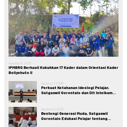
Agustus 8, 2026
IPMBRG Berhasil Kukuhkan 17 Kader dalam Orientasi Kader
Boliyohuto II
Agustus 7, 2026
Perkuat Ketahanan Ideologi Pelajar,
Satgaswil Gorontalo dan Dit Intelkam
Polda Gorontalo Gelar Sosialisasi
Wawasan Kebangsaan di SMA Negeri 1
Kabila
Agustus 5, 2026
Bentengi Generasi Muda, Satgaswil
Gorontalo Edukasi Pelajar tentang
Bahaya IRET, NVE, dan Konten True