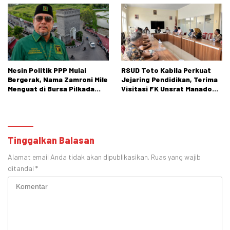
Mesin Politik PPP Mulai
RSUD Toto Kabila Perkuat
Bergerak, Nama Zamroni Mile
Jejaring Pendidikan, Terima
Menguat di Bursa Pilkada
Visitasi FK Unsrat Manado
Bone Bolango
Bidang Obstetri dan
Ginekologi
Tinggalkan Balasan
Alamat email Anda tidak akan dipublikasikan.
Ruas yang wajib
ditandai
*