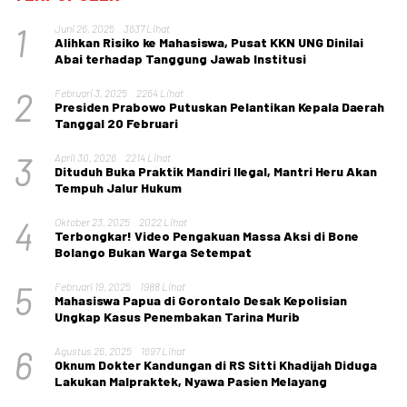
1
Juni 26, 2025
3637 Lihat
Alihkan Risiko ke Mahasiswa, Pusat KKN UNG Dinilai
Abai terhadap Tanggung Jawab Institusi
2
Februari 3, 2025
2264 Lihat
Presiden Prabowo Putuskan Pelantikan Kepala Daerah
Tanggal 20 Februari
3
April 30, 2026
2214 Lihat
Dituduh Buka Praktik Mandiri Ilegal, Mantri Heru Akan
Tempuh Jalur Hukum
4
Oktober 23, 2025
2022 Lihat
Terbongkar! Video Pengakuan Massa Aksi di Bone
Bolango Bukan Warga Setempat
5
Februari 19, 2025
1988 Lihat
Mahasiswa Papua di Gorontalo Desak Kepolisian
Ungkap Kasus Penembakan Tarina Murib
6
Agustus 26, 2025
1697 Lihat
Oknum Dokter Kandungan di RS Sitti Khadijah Diduga
Lakukan Malpraktek, Nyawa Pasien Melayang