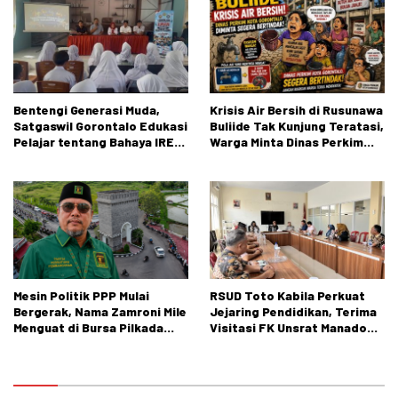
Negeri 1 Kabila
Bentengi Generasi Muda,
Krisis Air Bersih di Rusunawa
Satgaswil Gorontalo Edukasi
Buliide Tak Kunjung Teratasi,
Pelajar tentang Bahaya IRET,
Warga Minta Dinas Perkim
NVE, dan Konten True Crime
Kota Gorontalo Segera
Bertindak.
Mesin Politik PPP Mulai
RSUD Toto Kabila Perkuat
Bergerak, Nama Zamroni Mile
Jejaring Pendidikan, Terima
Menguat di Bursa Pilkada
Visitasi FK Unsrat Manado
Bone Bolango
Bidang Obstetri dan
Ginekologi