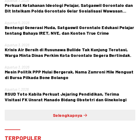
Agustus 7, 2026
Perkuat Ketahanan Ideologi Pelajar, Satgaswil Gorontalo dan
Dit Intelkam Polda Gorontalo Gelar Sosialisasi Wawasan
Kebangsaan di SMA Negeri 1 Kabila
Agustus 5, 2026
Bentengi Generasi Muda, Satgaswil Gorontalo Edukasi Pelajar
tentang Bahaya IRET, NVE, dan Konten True Crime
Agustus 3, 2026
Krisis Air Bersih di Rusunawa Buliide Tak Kunjung Teratasi,
Warga Minta Dinas Perkim Kota Gorontalo Segera Bertindak.
Agustus 3, 2026
Mesin Politik PPP Mulai Bergerak, Nama Zamroni Mile Menguat
di Bursa Pilkada Bone Bolango
Agustus 1, 2026
RSUD Toto Kabila Perkuat Jejaring Pendidikan, Terima
Visitasi FK Unsrat Manado Bidang Obstetri dan Ginekologi
Selengkapnya
TERPOPULER