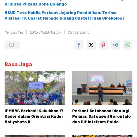
di Bursa Pilkada Bone Bolango
RSUD Toto Kabila Perkuat Jejaring Pendidikan, Terima
Visitasi FK Unsrat Manado Bidang Obstetri dan Ginekologi
Penulis: Fey
Editor: Majid Mustaki
Sumber Berita
Baca Juga
IPMBRG Berhasil Kukuhkan 17
Perkuat Ketahanan Ideologi
Kader dalam Orientasi Kader
Pelajar, Satgaswil Gorontalo
Boliyohuto II
dan Dit Intelkam Polda
Gorontalo Gelar Sosialisasi
Wawasan Kebangsaan di SMA