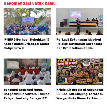
Rekomendasi untuk kamu
IPMBRG Berhasil Kukuhkan 17
Perkuat Ketahanan Ideologi
Kader dalam Orientasi Kader
Pelajar, Satgaswil Gorontalo
Boliyohuto II
dan Dit Intelkam Polda
Gorontalo Gelar Sosialisasi
Wawasan Kebangsaan di SMA
Negeri 1 Kabila
Bentengi Generasi Muda,
Krisis Air Bersih di Rusunawa
Satgaswil Gorontalo Edukasi
Buliide Tak Kunjung Teratasi,
Pelajar tentang Bahaya IRET,
Warga Minta Dinas Perkim
NVE, dan Konten True Crime
Kota Gorontalo Segera
Bertindak.