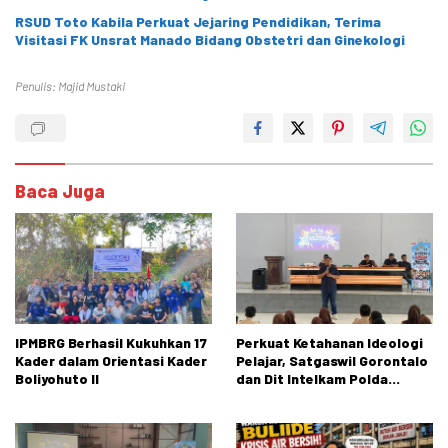
RSUD Toto Kabila Perkuat Jejaring Pendidikan, Terima
Visitasi FK Unsrat Manado Bidang Obstetri dan Ginekologi
Penulis: Majid Mustaki
Baca Juga
IPMBRG Berhasil Kukuhkan 17
Perkuat Ketahanan Ideologi
Kader dalam Orientasi Kader
Pelajar, Satgaswil Gorontalo
Boliyohuto II
dan Dit Intelkam Polda
Gorontalo Gelar Sosialisasi
Wawasan Kebangsaan di SMA
Negeri 1 Kabila