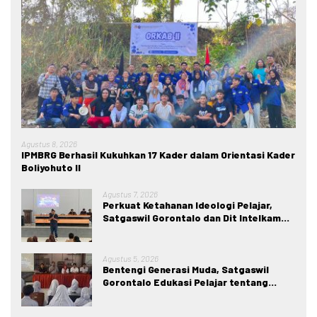
Agustus 8, 2026
IPMBRG Berhasil Kukuhkan 17 Kader dalam Orientasi Kader
Boliyohuto II
Agustus 7, 2026
Perkuat Ketahanan Ideologi Pelajar,
Satgaswil Gorontalo dan Dit Intelkam
Polda Gorontalo Gelar Sosialisasi
Wawasan Kebangsaan di SMA Negeri 1
Kabila
Agustus 5, 2026
Bentengi Generasi Muda, Satgaswil
Gorontalo Edukasi Pelajar tentang
Bahaya IRET, NVE, dan Konten True
Crime