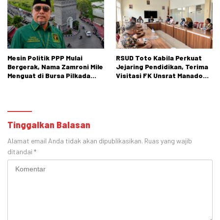
Mesin Politik PPP Mulai
RSUD Toto Kabila Perkuat
Bergerak, Nama Zamroni Mile
Jejaring Pendidikan, Terima
Menguat di Bursa Pilkada
Visitasi FK Unsrat Manado
Bone Bolango
Bidang Obstetri dan
Ginekologi
Tinggalkan Balasan
Alamat email Anda tidak akan dipublikasikan.
Ruas yang wajib
ditandai
*