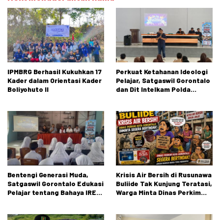
IPMBRG Berhasil Kukuhkan 17
Perkuat Ketahanan Ideologi
Kader dalam Orientasi Kader
Pelajar, Satgaswil Gorontalo
Boliyohuto II
dan Dit Intelkam Polda
Gorontalo Gelar Sosialisasi
Wawasan Kebangsaan di SMA
Negeri 1 Kabila
Bentengi Generasi Muda,
Krisis Air Bersih di Rusunawa
Satgaswil Gorontalo Edukasi
Buliide Tak Kunjung Teratasi,
Pelajar tentang Bahaya IRET,
Warga Minta Dinas Perkim
NVE, dan Konten True Crime
Kota Gorontalo Segera
Bertindak.