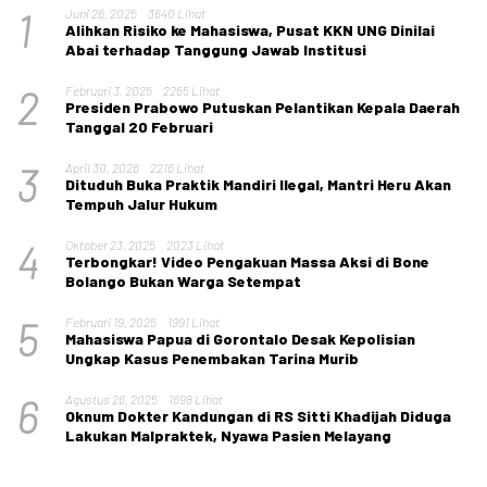
1
Juni 26, 2025
3640 Lihat
Alihkan Risiko ke Mahasiswa, Pusat KKN UNG Dinilai
Abai terhadap Tanggung Jawab Institusi
2
Februari 3, 2025
2265 Lihat
Presiden Prabowo Putuskan Pelantikan Kepala Daerah
Tanggal 20 Februari
3
April 30, 2026
2216 Lihat
Dituduh Buka Praktik Mandiri Ilegal, Mantri Heru Akan
Tempuh Jalur Hukum
4
Oktober 23, 2025
2023 Lihat
Terbongkar! Video Pengakuan Massa Aksi di Bone
Bolango Bukan Warga Setempat
5
Februari 19, 2025
1991 Lihat
Mahasiswa Papua di Gorontalo Desak Kepolisian
Ungkap Kasus Penembakan Tarina Murib
6
Agustus 26, 2025
1698 Lihat
Oknum Dokter Kandungan di RS Sitti Khadijah Diduga
Lakukan Malpraktek, Nyawa Pasien Melayang