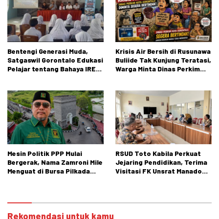
Bentengi Generasi Muda,
Krisis Air Bersih di Rusunawa
Satgaswil Gorontalo Edukasi
Buliide Tak Kunjung Teratasi,
Pelajar tentang Bahaya IRET,
Warga Minta Dinas Perkim
NVE, dan Konten True Crime
Kota Gorontalo Segera
Bertindak.
Mesin Politik PPP Mulai
RSUD Toto Kabila Perkuat
Bergerak, Nama Zamroni Mile
Jejaring Pendidikan, Terima
Menguat di Bursa Pilkada
Visitasi FK Unsrat Manado
Bone Bolango
Bidang Obstetri dan
Ginekologi
Rekomendasi untuk kamu