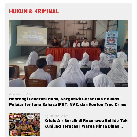
HUKUM & KRIMINAL
Agustus 5, 2026
Bentengi Generasi Muda, Satgaswil Gorontalo Edukasi
Pelajar tentang Bahaya IRET, NVE, dan Konten True Crime
Agustus 3, 2026
Krisis Air Bersih di Rusunawa Buliide Tak
Kunjung Teratasi, Warga Minta Dinas
Perkim Kota Gorontalo Segera
Bertindak.