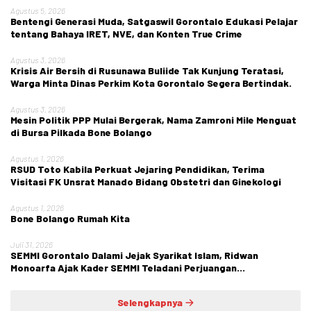
Agustus 5, 2026
Bentengi Generasi Muda, Satgaswil Gorontalo Edukasi Pelajar
tentang Bahaya IRET, NVE, dan Konten True Crime
Agustus 3, 2026
Krisis Air Bersih di Rusunawa Buliide Tak Kunjung Teratasi,
Warga Minta Dinas Perkim Kota Gorontalo Segera Bertindak.
Agustus 3, 2026
Mesin Politik PPP Mulai Bergerak, Nama Zamroni Mile Menguat
di Bursa Pilkada Bone Bolango
Agustus 1, 2026
RSUD Toto Kabila Perkuat Jejaring Pendidikan, Terima
Visitasi FK Unsrat Manado Bidang Obstetri dan Ginekologi
Agustus 1, 2026
Bone Bolango Rumah Kita
Juli 31, 2026
SEMMI Gorontalo Dalami Jejak Syarikat Islam, Ridwan
Monoarfa Ajak Kader SEMMI Teladani Perjuangan
Cokroaminoto
Selengkapnya