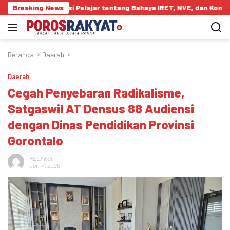
Langsung
 Edukasi Pelajar tentang Bahaya IRET, NVE, dan Konten True Crime
Breaking News
ke
konten
Beranda
Daerah
Daerah
Cegah Penyebaran Radikalisme,
Satgaswil AT Densus 88 Audiensi
dengan Dinas Pendidikan Provinsi
Gorontalo
REDAKSI
Juni 4, 2026