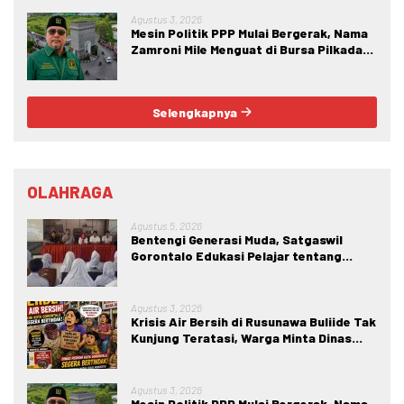
Agustus 3, 2026
Mesin Politik PPP Mulai Bergerak, Nama
Zamroni Mile Menguat di Bursa Pilkada
Bone Bolango
Selengkapnya
OLAHRAGA
Agustus 5, 2026
Bentengi Generasi Muda, Satgaswil
Gorontalo Edukasi Pelajar tentang
Bahaya IRET, NVE, dan Konten True
Crime
Agustus 3, 2026
Krisis Air Bersih di Rusunawa Buliide Tak
Kunjung Teratasi, Warga Minta Dinas
Perkim Kota Gorontalo Segera
Bertindak.
Agustus 3, 2026
Mesin Politik PPP Mulai Bergerak, Nama