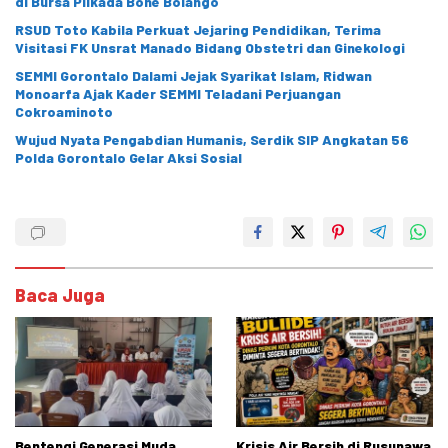
di Bursa Pilkada Bone Bolango
RSUD Toto Kabila Perkuat Jejaring Pendidikan, Terima
Visitasi FK Unsrat Manado Bidang Obstetri dan Ginekologi
SEMMI Gorontalo Dalami Jejak Syarikat Islam, Ridwan
Monoarfa Ajak Kader SEMMI Teladani Perjuangan
Cokroaminoto
Wujud Nyata Pengabdian Humanis, Serdik SIP Angkatan 56
Polda Gorontalo Gelar Aksi Sosial
Baca Juga
Bentengi Generasi Muda,
Krisis Air Bersih di Rusunawa