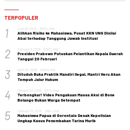
TERPOPULER
1
Juni 26, 2025
3634 Lihat
Alihkan Risiko ke Mahasiswa, Pusat KKN UNG Dinilai
Abai terhadap Tanggung Jawab Institusi
2
Februari 3, 2025
2263 Lihat
Presiden Prabowo Putuskan Pelantikan Kepala Daerah
Tanggal 20 Februari
3
April 30, 2026
2208 Lihat
Dituduh Buka Praktik Mandiri Ilegal, Mantri Heru Akan
Tempuh Jalur Hukum
4
Oktober 23, 2025
2017 Lihat
Terbongkar! Video Pengakuan Massa Aksi di Bone
Bolango Bukan Warga Setempat
5
Februari 19, 2025
1984 Lihat
Mahasiswa Papua di Gorontalo Desak Kepolisian
Ungkap Kasus Penembakan Tarina Murib