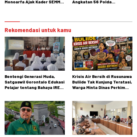
Monoarfa Ajak Kader SEMMI
Angkatan 56 Polda
Teladani Perjuangan
Gorontalo Gelar Aksi Sosial
Cokroaminoto
Rekomendasi untuk kamu
Bentengi Generasi Muda,
Krisis Air Bersih di Rusunawa
Satgaswil Gorontalo Edukasi
Buliide Tak Kunjung Teratasi,
Pelajar tentang Bahaya IRET,
Warga Minta Dinas Perkim
NVE, dan Konten True Crime
Kota Gorontalo Segera
Bertindak.