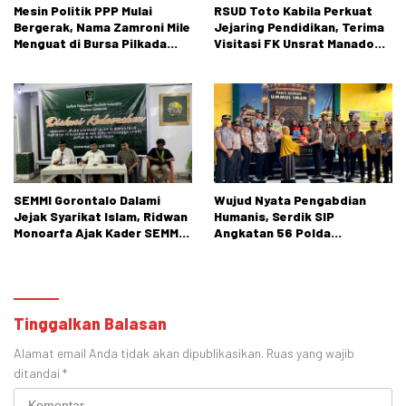
Mesin Politik PPP Mulai
RSUD Toto Kabila Perkuat
Bergerak, Nama Zamroni Mile
Jejaring Pendidikan, Terima
Menguat di Bursa Pilkada
Visitasi FK Unsrat Manado
Bone Bolango
Bidang Obstetri dan
Ginekologi
SEMMI Gorontalo Dalami
Wujud Nyata Pengabdian
Jejak Syarikat Islam, Ridwan
Humanis, Serdik SIP
Monoarfa Ajak Kader SEMMI
Angkatan 56 Polda
Teladani Perjuangan
Gorontalo Gelar Aksi Sosial
Cokroaminoto
Tinggalkan Balasan
Alamat email Anda tidak akan dipublikasikan.
Ruas yang wajib
ditandai
*