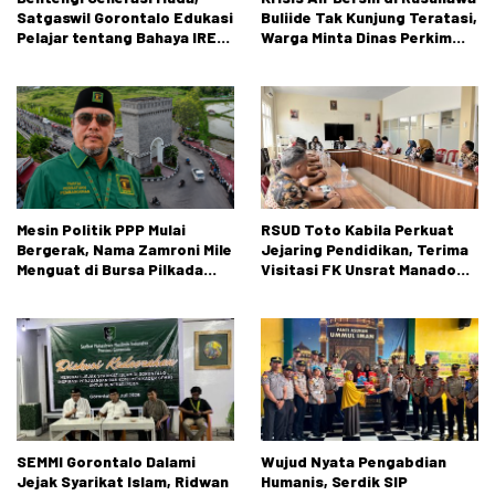
Satgaswil Gorontalo Edukasi
Buliide Tak Kunjung Teratasi,
Pelajar tentang Bahaya IRET,
Warga Minta Dinas Perkim
NVE, dan Konten True Crime
Kota Gorontalo Segera
Bertindak.
Mesin Politik PPP Mulai
RSUD Toto Kabila Perkuat
Bergerak, Nama Zamroni Mile
Jejaring Pendidikan, Terima
Menguat di Bursa Pilkada
Visitasi FK Unsrat Manado
Bone Bolango
Bidang Obstetri dan
Ginekologi
SEMMI Gorontalo Dalami
Wujud Nyata Pengabdian
Jejak Syarikat Islam, Ridwan
Humanis, Serdik SIP