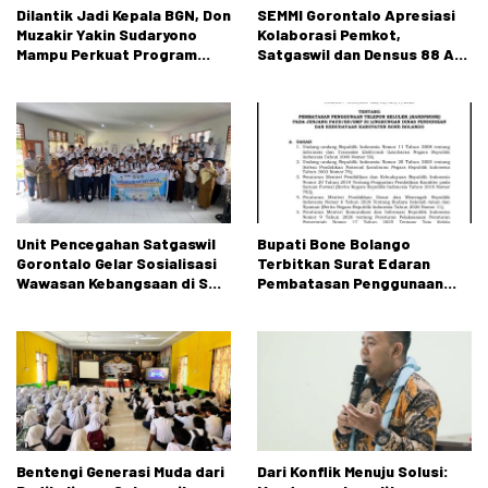
Dilantik Jadi Kepala BGN, Don
SEMMI Gorontalo Apresiasi
Muzakir Yakin Sudaryono
Kolaborasi Pemkot,
Mampu Perkuat Program
Satgaswil dan Densus 88 AT
Makan Bergizi Gratis
dalam Edukasi Kebangsaan
Unit Pencegahan Satgaswil
Bupati Bone Bolango
Gorontalo Gelar Sosialisasi
Terbitkan Surat Edaran
Wawasan Kebangsaan di SMP
Pembatasan Penggunaan
Negeri 2 Tibawa
Handphone di Sekolah
Bentengi Generasi Muda dari
Dari Konflik Menuju Solusi: