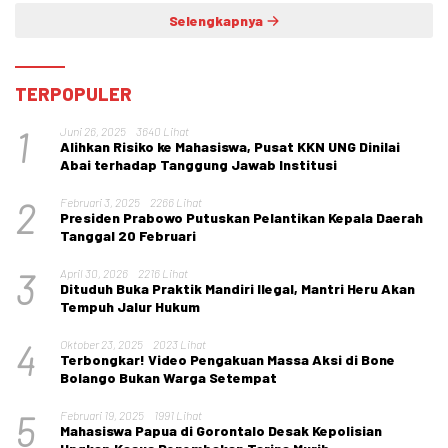
Selengkapnya
TERPOPULER
1
Juni 26, 2025
3640 Lihat
Alihkan Risiko ke Mahasiswa, Pusat KKN UNG Dinilai
Abai terhadap Tanggung Jawab Institusi
2
Februari 3, 2025
2266 Lihat
Presiden Prabowo Putuskan Pelantikan Kepala Daerah
Tanggal 20 Februari
3
April 30, 2026
2216 Lihat
Dituduh Buka Praktik Mandiri Ilegal, Mantri Heru Akan
Tempuh Jalur Hukum
4
Oktober 23, 2025
2023 Lihat
Terbongkar! Video Pengakuan Massa Aksi di Bone
Bolango Bukan Warga Setempat
5
Februari 19, 2025
1991 Lihat
Mahasiswa Papua di Gorontalo Desak Kepolisian