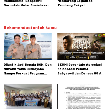
Radikalisme, Satgaswil
Mendorong Legalitas
Gorontalo Gelar Sosialisasi
Tambang Rakyat
di SMPN 1 Tibawa
Rekomendasi untuk kamu
Dilantik Jadi Kepala BGN, Don
SEMMI Gorontalo Apresiasi
Muzakir Yakin Sudaryono
Kolaborasi Pemkot,
Mampu Perkuat Program
Satgaswil dan Densus 88 AT
Makan Bergizi Gratis
dalam Edukasi Kebangsaan