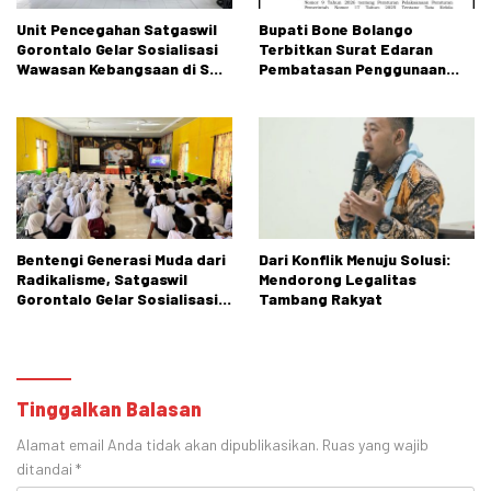
Unit Pencegahan Satgaswil
Bupati Bone Bolango
Gorontalo Gelar Sosialisasi
Terbitkan Surat Edaran
Wawasan Kebangsaan di SMP
Pembatasan Penggunaan
Negeri 2 Tibawa
Handphone di Sekolah
Bentengi Generasi Muda dari
Dari Konflik Menuju Solusi:
Radikalisme, Satgaswil
Mendorong Legalitas
Gorontalo Gelar Sosialisasi
Tambang Rakyat
di SMPN 1 Tibawa
Tinggalkan Balasan
Alamat email Anda tidak akan dipublikasikan.
Ruas yang wajib
ditandai
*