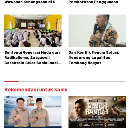
Wawasan Kebangsaan di SMP
Pembatasan Penggunaan
Negeri 2 Tibawa
Handphone di Sekolah
Bentengi Generasi Muda dari
Dari Konflik Menuju Solusi:
Radikalisme, Satgaswil
Mendorong Legalitas
Gorontalo Gelar Sosialisasi
Tambang Rakyat
di SMPN 1 Tibawa
Rekomendasi untuk kamu