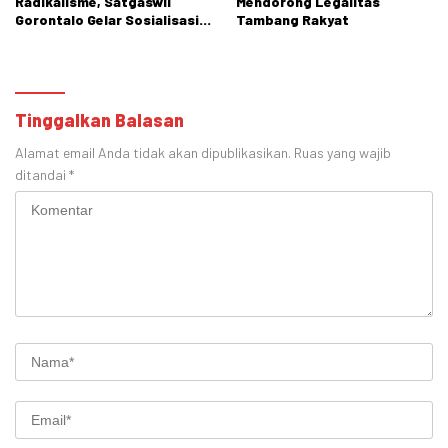
Radikalisme, Satgaswil
Mendorong Legalitas
Gorontalo Gelar Sosialisasi
Tambang Rakyat
di SMPN 1 Tibawa
Tinggalkan Balasan
Alamat email Anda tidak akan dipublikasikan.
Ruas yang wajib
ditandai
*