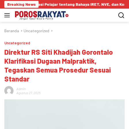
Langsung
 Edukasi Pelajar tentang Bahaya IRET, NVE, dan Konten True Crime
Breaking News
ke
konten
Beranda
Uncategorized
Uncategorized
Direktur RS Siti Khadijah Gorontalo
Klarifikasi Dugaan Malpraktik,
Tegaskan Semua Prosedur Sesuai
Standar
Admin
Agustus 27, 2025