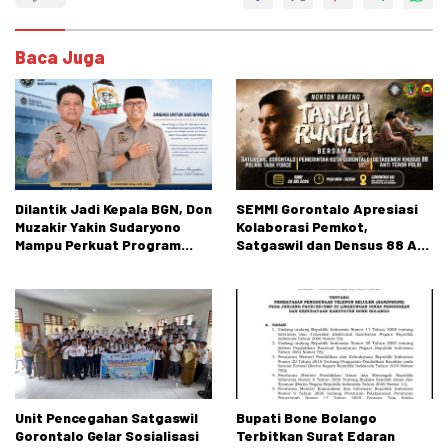
Baca Juga
Dilantik Jadi Kepala BGN, Don
SEMMI Gorontalo Apresiasi
Muzakir Yakin Sudaryono
Kolaborasi Pemkot,
Mampu Perkuat Program
Satgaswil dan Densus 88 AT
Makan Bergizi Gratis
dalam Edukasi Kebangsaan
Unit Pencegahan Satgaswil
Bupati Bone Bolango
Gorontalo Gelar Sosialisasi
Terbitkan Surat Edaran