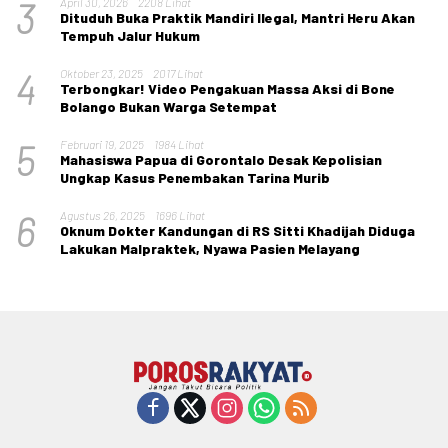
3
April 30, 2026
2208 Lihat
Dituduh Buka Praktik Mandiri Ilegal, Mantri Heru Akan
Tempuh Jalur Hukum
4
Oktober 23, 2025
2017 Lihat
Terbongkar! Video Pengakuan Massa Aksi di Bone
Bolango Bukan Warga Setempat
5
Februari 19, 2025
1984 Lihat
Mahasiswa Papua di Gorontalo Desak Kepolisian
Ungkap Kasus Penembakan Tarina Murib
6
Agustus 26, 2025
1696 Lihat
Oknum Dokter Kandungan di RS Sitti Khadijah Diduga
Lakukan Malpraktek, Nyawa Pasien Melayang