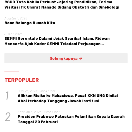
RSUD Toto Kabila Perkuat Jejaring Pendidikan, Terima
Visitasi FK Unsrat Manado Bidang Obstetri dan Ginekologi
Agustus 1, 2026
Bone Bolango Rumah Kita
Juli 31, 2026
SEMMI Gorontalo Dalami Jejak Syarikat Islam, Ridwan
Monoarfa Ajak Kader SEMMI Teladani Perjuangan
Cokroaminoto
Selengkapnya
TERPOPULER
1
Juni 26, 2025
3634 Lihat
Alihkan Risiko ke Mahasiswa, Pusat KKN UNG Dinilai
Abai terhadap Tanggung Jawab Institusi
2
Februari 3, 2025
2263 Lihat
Presiden Prabowo Putuskan Pelantikan Kepala Daerah
Tanggal 20 Februari