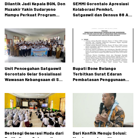
Dilantik Jadi Kepala BGN, Don
SEMMI Gorontalo Apresiasi
Muzakir Yakin Sudaryono
Kolaborasi Pemkot,
Mampu Perkuat Program
Satgaswil dan Densus 88 AT
Makan Bergizi Gratis
dalam Edukasi Kebangsaan
Unit Pencegahan Satgaswil
Bupati Bone Bolango
Gorontalo Gelar Sosialisasi
Terbitkan Surat Edaran
Wawasan Kebangsaan di SMP
Pembatasan Penggunaan
Negeri 2 Tibawa
Handphone di Sekolah
Bentengi Generasi Muda dari
Dari Konflik Menuju Solusi: