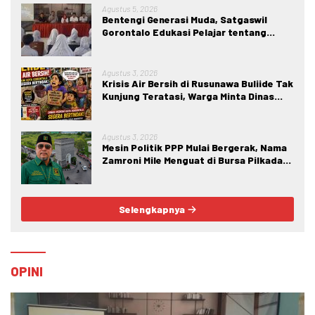
Agustus 5, 2026
Bentengi Generasi Muda, Satgaswil
Gorontalo Edukasi Pelajar tentang
Bahaya IRET, NVE, dan Konten True
Crime
Agustus 3, 2026
Krisis Air Bersih di Rusunawa Buliide Tak
Kunjung Teratasi, Warga Minta Dinas
Perkim Kota Gorontalo Segera
Bertindak.
Agustus 3, 2026
Mesin Politik PPP Mulai Bergerak, Nama
Zamroni Mile Menguat di Bursa Pilkada
Bone Bolango
Selengkapnya
OPINI