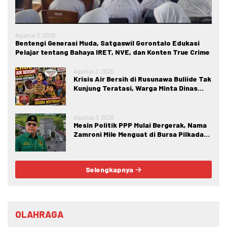
Agustus 5, 2026
Bentengi Generasi Muda, Satgaswil Gorontalo Edukasi
Pelajar tentang Bahaya IRET, NVE, dan Konten True Crime
Agustus 3, 2026
Krisis Air Bersih di Rusunawa Buliide Tak
Kunjung Teratasi, Warga Minta Dinas
Perkim Kota Gorontalo Segera
Bertindak.
Agustus 3, 2026
Mesin Politik PPP Mulai Bergerak, Nama
Zamroni Mile Menguat di Bursa Pilkada
Bone Bolango
Selengkapnya
OLAHRAGA