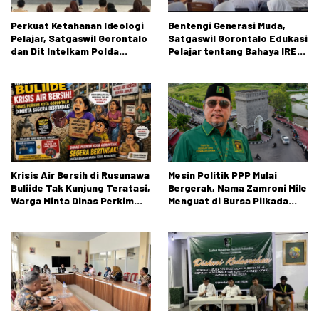
Perkuat Ketahanan Ideologi
Bentengi Generasi Muda,
Pelajar, Satgaswil Gorontalo
Satgaswil Gorontalo Edukasi
dan Dit Intelkam Polda
Pelajar tentang Bahaya IRET,
Gorontalo Gelar Sosialisasi
NVE, dan Konten True Crime
Wawasan Kebangsaan di SMA
Negeri 1 Kabila
Krisis Air Bersih di Rusunawa
Mesin Politik PPP Mulai
Buliide Tak Kunjung Teratasi,
Bergerak, Nama Zamroni Mile
Warga Minta Dinas Perkim
Menguat di Bursa Pilkada
Kota Gorontalo Segera
Bone Bolango
Bertindak.