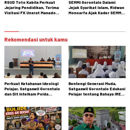
RSUD Toto Kabila Perkuat
SEMMI Gorontalo Dalami
Jejaring Pendidikan, Terima
Jejak Syarikat Islam, Ridwan
Visitasi FK Unsrat Manado
Monoarfa Ajak Kader SEMMI
Bidang Obstetri dan
Teladani Perjuangan
Ginekologi
Cokroaminoto
Rekomendasi untuk kamu
Perkuat Ketahanan Ideologi
Bentengi Generasi Muda,
Pelajar, Satgaswil Gorontalo
Satgaswil Gorontalo Edukasi
dan Dit Intelkam Polda
Pelajar tentang Bahaya IRET,
Gorontalo Gelar Sosialisasi
NVE, dan Konten True Crime
Wawasan Kebangsaan di SMA
Negeri 1 Kabila