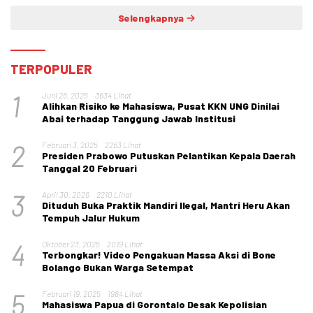
Selengkapnya
TERPOPULER
1
Juni 26, 2025
3634 Lihat
Alihkan Risiko ke Mahasiswa, Pusat KKN UNG Dinilai
Abai terhadap Tanggung Jawab Institusi
2
Februari 3, 2025
2263 Lihat
Presiden Prabowo Putuskan Pelantikan Kepala Daerah
Tanggal 20 Februari
3
April 30, 2026
2210 Lihat
Dituduh Buka Praktik Mandiri Ilegal, Mantri Heru Akan
Tempuh Jalur Hukum
4
Oktober 23, 2025
2019 Lihat
Terbongkar! Video Pengakuan Massa Aksi di Bone
Bolango Bukan Warga Setempat
5
Februari 19, 2025
1984 Lihat
Mahasiswa Papua di Gorontalo Desak Kepolisian