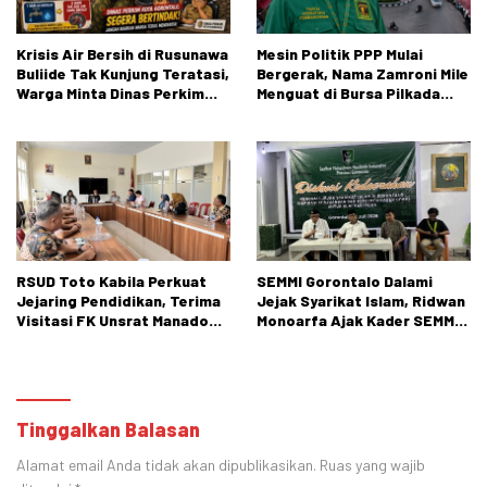
Krisis Air Bersih di Rusunawa
Mesin Politik PPP Mulai
Buliide Tak Kunjung Teratasi,
Bergerak, Nama Zamroni Mile
Warga Minta Dinas Perkim
Menguat di Bursa Pilkada
Kota Gorontalo Segera
Bone Bolango
Bertindak.
RSUD Toto Kabila Perkuat
SEMMI Gorontalo Dalami
Jejaring Pendidikan, Terima
Jejak Syarikat Islam, Ridwan
Visitasi FK Unsrat Manado
Monoarfa Ajak Kader SEMMI
Bidang Obstetri dan
Teladani Perjuangan
Ginekologi
Cokroaminoto
Tinggalkan Balasan
Alamat email Anda tidak akan dipublikasikan.
Ruas yang wajib