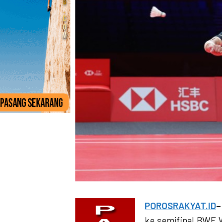
POROSRAKYAT.ID
–
ke semifinal BWF W