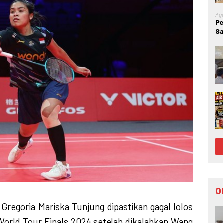
Agu
Pe
Sa
Go
Ke
O
Gregoria Mariska Tunjung dipastikan gagal lolos
orld Tour Finals 2024 setelah dikalahkan Wang