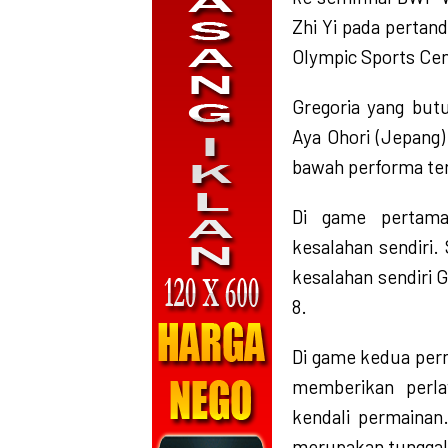
Zhi Yi pada pertan
Olympic Sports Cen
Gregoria yang bu
Aya Ohori (Jepang) 
bawah performa te
Di game pertama
kesalahan sendiri. 
kesalahan sendiri 
8.
Di game kedua perm
memberikan perl
kendali permainan.
merupakan tunggal 