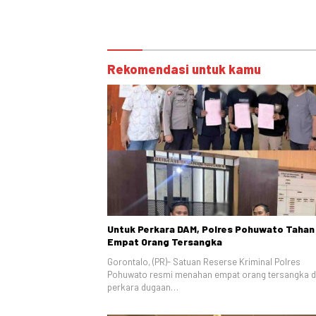
Rekomendasi untuk kamu
Untuk Perkara DAM, Polres Pohuwato Tahan
Empat Orang Tersangka
Gorontalo, (PR)- Satuan Reserse Kriminal Polres
Pohuwato resmi menahan empat orang tersangka 
perkara dugaan…