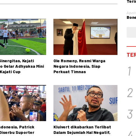
Teri
Obst
Agust
Bone
TE
inergitas, Kejati
Ole Romeny, Resmi Warga
1
o Gelar Adhyaksa Mini
Negara Indonesia, Siap
Kajati Cup
Perkuat Timnas
2
3
ndonesia, Patrick
Kluivert dikabarkan Terlibat
4
 Diserbu Suporter
Dalam Sejumlah Hal Negatif,