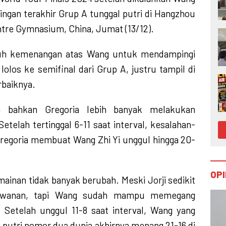
dingan terakhir Grup A tunggal putri di Hangzhou
tre Gymnasium, China, Jumat (13/12).
tuh kemenangan atas Wang untuk mendampingi
lolos ke semifinal dari Grup A, justru tampil di
rbaiknya.
 bahkan Gregoria lebih banyak melakukan
Setelah tertinggal 6-11 saat interval, kesalahan-
Gregoria membuat Wang Zhi Yi unggul hingga 20-
OPI
ainan tidak banyak berubah. Meski Jorji sedikit
awanan, tapi Wang sudah mampu memegang
 Setelah unggul 11-8 saat interval, Wang yang
putri nomor dua dunia akhirnya menang 21-16 di