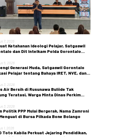
us 7, 2026
uat Ketahanan Ideologi Pelajar, Satgaswil
ntalo dan Dit Intelkam Polda Gorontalo
r Sosialisasi Wawasan Kebangsaan di SMA
ri 1 Kabila
us 5, 2026
engi Generasi Muda, Satgaswil Gorontalo
asi Pelajar tentang Bahaya IRET, NVE, dan
en True Crime
us 3, 2026
is Air Bersih di Rusunawa Buliide Tak
ung Teratasi, Warga Minta Dinas Perkim
 Gorontalo Segera Bertindak.
us 3, 2026
n Politik PPP Mulai Bergerak, Nama Zamroni
 Menguat di Bursa Pilkada Bone Bolango
us 1, 2026
 Toto Kabila Perkuat Jejaring Pendidikan,