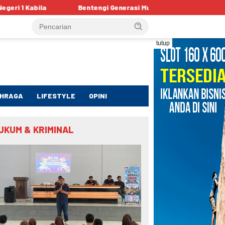
Bentengi Generasi Muda, Satgaswil Gorontalo Edukasi Pelajar te
tutup
HRAGA
LIFESTYLE
OPINI
UKUM & KRIMINAL