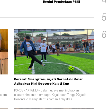
Begini Pembelaan PSSI
5
6
Pererat Sinergitas, Kejati Gorontalo Gelar
Adhyaksa Mini Soccers Kajati Cup
POROSRAKYAT.ID – Dalam upaya meningkatkan
dalam
silaturahim antar lembaga, Kejaksaan Tinggi (Kejati)
Gorontalo menggelar turnamen Adhyaksa…