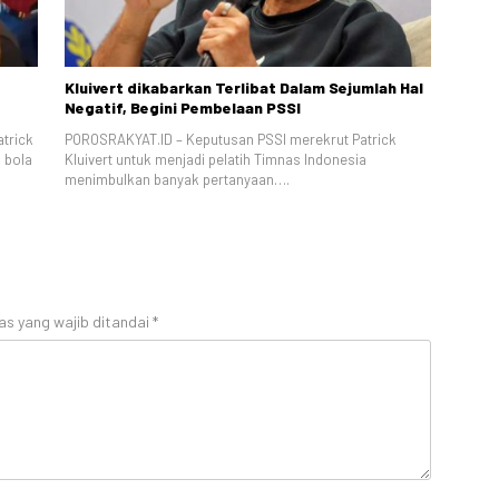
Kluivert dikabarkan Terlibat Dalam Sejumlah Hal
Negatif, Begini Pembelaan PSSI
atrick
POROSRAKYAT.ID – Keputusan PSSI merekrut Patrick
 bola
Kluivert untuk menjadi pelatih Timnas Indonesia
menimbulkan banyak pertanyaan….
as yang wajib ditandai
*