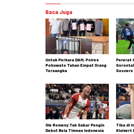
Baca Juga
Untuk Perkara DAM, Polres
Pererat S
Pohuwato Tahan Empat Orang
Gorontal
Tersangka
Soccers 
Ole Romeny Tak Sabar Pengin
Tiba di I
Debut Bela Timnas Indonesia
Kluivert