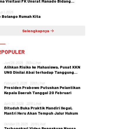
ma Visitasi FK Unsrat Manado Bidang
etri dan Ginekologi
us 1, 2026
 Bolango Rumah Kita
Selengkapnya
RPOPULER
Juni 26, 2025
3634 Lihat
Alihkan Risiko ke Mahasiswa, Pusat KKN
UNG Dinilai Abai terhadap Tanggung
Jawab Institusi
Februari 3, 2025
2263 Lihat
Presiden Prabowo Putuskan Pelantikan
Kepala Daerah Tanggal 20 Februari
April 30, 2026
2210 Lihat
Dituduh Buka Praktik Mandiri Ilegal,
Mantri Heru Akan Tempuh Jalur Hukum
Oktober 23, 2025
2019 Lihat
Terbongkar! Video Pengakuan Massa