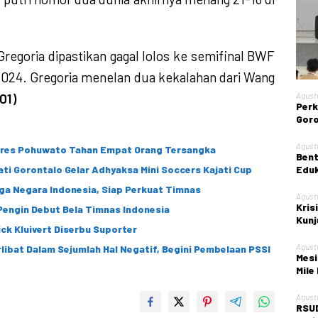
Gregoria dipastikan gagal lolos ke semifinal BWF
2024. Gregoria menelan dua kekalahan dari Wang
Agust
01)
Perk
Goro
Gela
Nege
Agust
lres Pohuwato Tahan Empat Orang Tersangka
Bent
Eduk
jati Gorontalo Gelar Adhyaksa Mini Soccers Kajati Cup
Kont
ga Negara Indonesia, Siap Perkuat Timnas
Agust
Kris
Pengin Debut Bela Timnas Indonesia
Kunj
ick Kluivert Diserbu Suporter
Kota
Agust
kan Terlibat Dalam Sejumlah Hal Negatif, Begini Pembelaan PSSI
Mesi
Mile
Agust
RSUD