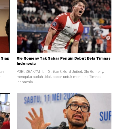
 Siap
Ole Romeny Tak Sabar Pengin Debut Bela Timnas
Indonesia
bah
POROSRAKYAT.ID – Striker Oxford United, Ole Romeny,
ni
mengaku sudah tidak sabar untuk membela Timnas
Indonesia….