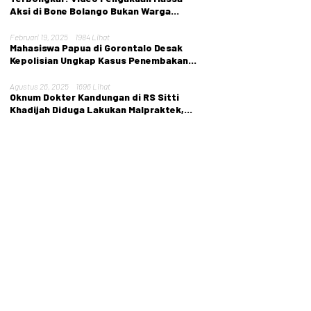
Aksi di Bone Bolango Bukan Warga
Setempat
Februari 19, 2025
1984 Lihat
Mahasiswa Papua di Gorontalo Desak
Kepolisian Ungkap Kasus Penembakan
Tarina Murib
Agustus 26, 2025
1696 Lihat
Oknum Dokter Kandungan di RS Sitti
Khadijah Diduga Lakukan Malpraktek,
Nyawa Pasien Melayang