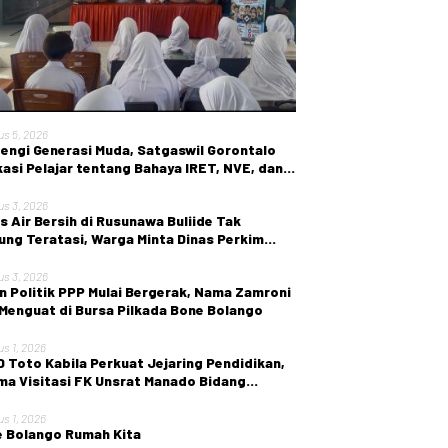
us 5, 2026
engi Generasi Muda, Satgaswil Gorontalo
asi Pelajar tentang Bahaya IRET, NVE, dan
en True Crime
us 3, 2026
is Air Bersih di Rusunawa Buliide Tak
ung Teratasi, Warga Minta Dinas Perkim
 Gorontalo Segera Bertindak.
us 3, 2026
n Politik PPP Mulai Bergerak, Nama Zamroni
 Menguat di Bursa Pilkada Bone Bolango
us 1, 2026
 Toto Kabila Perkuat Jejaring Pendidikan,
ma Visitasi FK Unsrat Manado Bidang
etri dan Ginekologi
us 1, 2026
 Bolango Rumah Kita