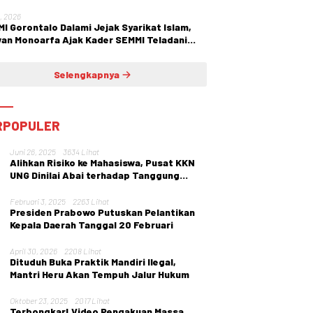
1, 2026
I Gorontalo Dalami Jejak Syarikat Islam,
an Monoarfa Ajak Kader SEMMI Teladani
juangan Cokroaminoto
Selengkapnya
RPOPULER
Juni 26, 2025
3634 Lihat
Alihkan Risiko ke Mahasiswa, Pusat KKN
UNG Dinilai Abai terhadap Tanggung
Jawab Institusi
Februari 3, 2025
2263 Lihat
Presiden Prabowo Putuskan Pelantikan
Kepala Daerah Tanggal 20 Februari
April 30, 2026
2208 Lihat
Dituduh Buka Praktik Mandiri Ilegal,
Mantri Heru Akan Tempuh Jalur Hukum
Oktober 23, 2025
2017 Lihat
Terbongkar! Video Pengakuan Massa