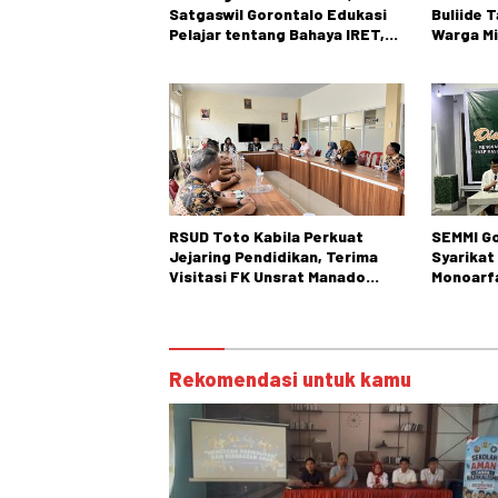
Satgaswil Gorontalo Edukasi
Buliide 
Pelajar tentang Bahaya IRET,
Warga Mi
NVE, dan Konten True Crime
Gorontal
RSUD Toto Kabila Perkuat
SEMMI Go
Jejaring Pendidikan, Terima
Syarikat
Visitasi FK Unsrat Manado
Monoarfa
Bidang Obstetri dan Ginekologi
Teladani
Cokroam
Rekomendasi untuk kamu