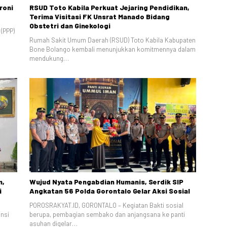
roni
RSUD Toto Kabila Perkuat Jejaring Pendidikan,
Terima Visitasi FK Unsrat Manado Bidang
Obstetri dan Ginekologi
(PPP)
Rumah Sakit Umum Daerah (RSUD) Toto Kabila Kabupaten
Bone Bolango kembali menunjukkan komitmennya dalam
mendukung…
m,
Wujud Nyata Pengabdian Humanis, Serdik SIP
i
Angkatan 56 Polda Gorontalo Gelar Aksi Sosial
POROSRAKYAT.ID, GORONTALO – Kegiatan Bakti sosial
insi
berupa, pembagian sembako dan anjangsana ke panti
asuhan digelar…