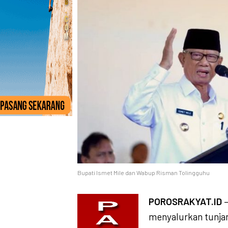
Bupati Ismet Mile dan Wabup Risman Tolingguhu
POROSRAKYAT.ID
–
menyalurkan tunjang