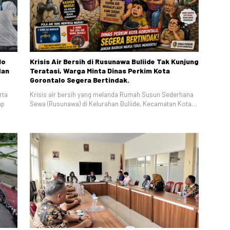
lo
Krisis Air Bersih di Rusunawa Buliide Tak Kunjung
dan
Teratasi, Warga Minta Dinas Perkim Kota
Gorontalo Segera Bertindak.
rta
Krisis air bersih yang melanda Rumah Susun Sederhana
ap
Sewa (Rusunawa) di Kelurahan Buliide, Kecamatan Kota…