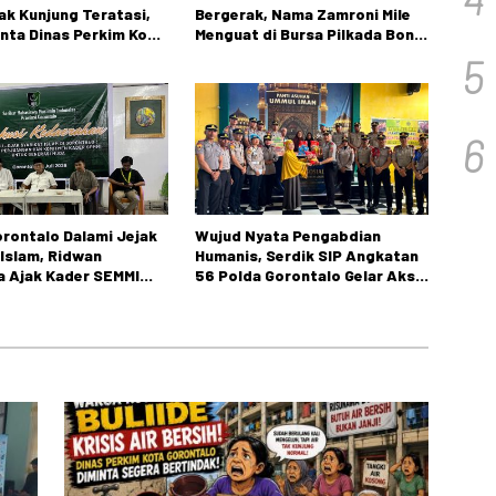
Tak Kunjung Teratasi,
Bergerak, Nama Zamroni Mile
nta Dinas Perkim Kota
Menguat di Bursa Pilkada Bone
o Segera Bertindak.
Bolango
5
6
rontalo Dalami Jejak
Wujud Nyata Pengabdian
 Islam, Ridwan
Humanis, Serdik SIP Angkatan
 Ajak Kader SEMMI
56 Polda Gorontalo Gelar Aksi
 Perjuangan
Sosial
inoto