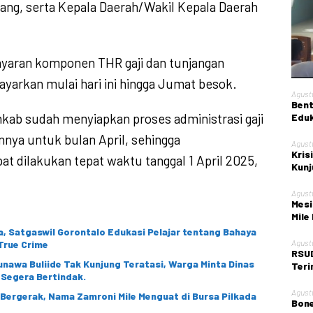
ang, serta Kepala Daerah/Wakil Kepala Daerah
ayaran komponen THR gaji dan tunjangan
ayarkan mulai hari ini hingga Jumat besok.
Agust
Bent
mkab sudah menyiapkan proses administrasi gaji
Eduk
Kont
nnya untuk bulan April, sehingga
Agust
Kris
t dilakukan tepat waktu tanggal 1 April 2025,
Kunj
Kota
Agust
Mesi
Mile
, Satgaswil Gorontalo Edukasi Pelajar tentang Bahaya
Agust
True Crime
RSUD
sunawa Buliide Tak Kunjung Teratasi, Warga Minta Dinas
Teri
 Segera Bertindak.
Obst
Agust
i Bergerak, Nama Zamroni Mile Menguat di Bursa Pilkada
Bone