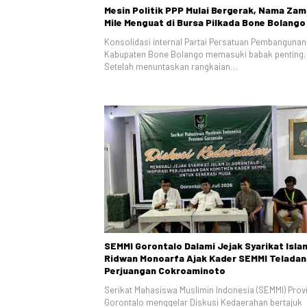
Mesin Politik PPP Mulai Bergerak, Nama Zam
Mile Menguat di Bursa Pilkada Bone Bolango
Konsolidasi internal Partai Persatuan Pembangunan 
Kabupaten Bone Bolango memasuki babak penting.
Setelah menuntaskan rangkaian…
SEMMI Gorontalo Dalami Jejak Syarikat Isla
Ridwan Monoarfa Ajak Kader SEMMI Teladan
Perjuangan Cokroaminoto
Serikat Mahasiswa Muslimin Indonesia (SEMMI) Prov
Gorontalo menggelar Diskusi Kedaerahan bertajuk