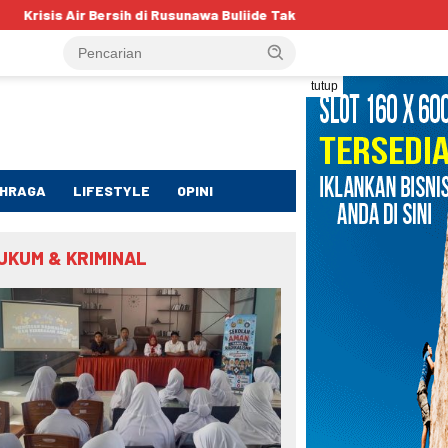
di Rusunawa Buliide Tak Kunjung Teratasi, Warga Minta Dinas Perki
tutup
HRAGA
LIFESTYLE
OPINI
UKUM & KRIMINAL