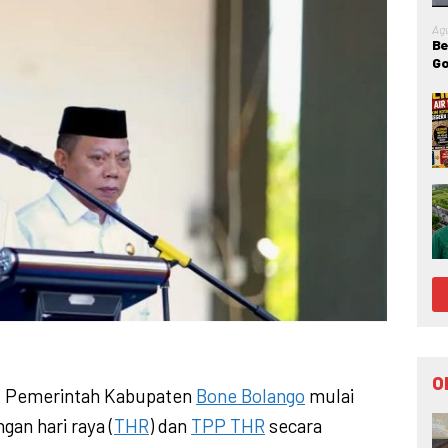
Ag
Be
Go
IR
O
 Pemerintah Kabupaten
Bone Bolango
mulai
an hari raya (
THR
) dan
TPP THR
secara