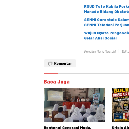
RSUD Toto Kabila Perku
Manado Bidang Obstetr
SEMMI Gorontalo Dalami
SEMMI Teladani Perju
Wujud Nyata Pengabdia
Gelar Aksi Sosial
Penulis: Majid Mustaki
Edito
Komentar
Baca Juga
Bentengi Generasi Muda,
Krisis A