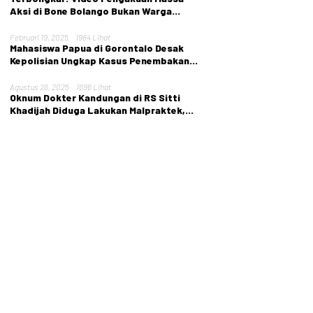
Aksi di Bone Bolango Bukan Warga
Setempat
Februari 19, 2025
1984 Lihat
Mahasiswa Papua di Gorontalo Desak
Kepolisian Ungkap Kasus Penembakan
Tarina Murib
Agustus 26, 2025
1696 Lihat
Oknum Dokter Kandungan di RS Sitti
Khadijah Diduga Lakukan Malpraktek,
Nyawa Pasien Melayang