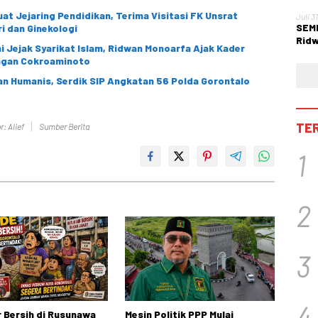
at Jejaring Pendidikan, Terima Visitasi FK Unsrat
Juli 3
SEMM
i dan Ginekologi
Ridw
 Jejak Syarikat Islam, Ridwan Monoarfa Ajak Kader
Per
angan Cokroaminoto
n Humanis, Serdik SIP Angkatan 56 Polda Gorontalo
TE
r: Alief
Sumber Berita
1
2
3
4
ir Bersih di Rusunawa
Mesin Politik PPP Mulai