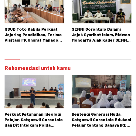
RSUD Toto Kabila Perkuat
SEMMI Gorontalo Dalami
Jejaring Pendidikan, Terima
Jejak Syarikat Islam, Ridwan
Visitasi FK Unsrat Manado
Monoarfa Ajak Kader SEMMI
Bidang Obstetri dan
Teladani Perjuangan
Ginekologi
Cokroaminoto
Rekomendasi untuk kamu
Perkuat Ketahanan Ideologi
Bentengi Generasi Muda,
Pelajar, Satgaswil Gorontalo
Satgaswil Gorontalo Edukasi
dan Dit Intelkam Polda
Pelajar tentang Bahaya IRET,
Gorontalo Gelar Sosialisasi
NVE, dan Konten True Crime
Wawasan Kebangsaan di SMA