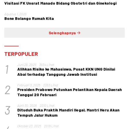
Visitasi FK Unsrat Manado Bidang Obstetri dan Ginekologi
Agustus 1, 2026
Bone Bolango Rumah Kita
Selengkapnya
TERPOPULER
1
Juni 26, 2025
3634 Lihat
Alihkan Risiko ke Mahasiswa, Pusat KKN UNG Dinilai
Abai terhadap Tanggung Jawab Institusi
2
Februari 3, 2025
2263 Lihat
Presiden Prabowo Putuskan Pelantikan Kepala Daerah
Tanggal 20 Februari
3
April 30, 2026
2210 Lihat
Dituduh Buka Praktik Mandiri Ilegal, Mantri Heru Akan
Tempuh Jalur Hukum
Oktober 23, 2025
2019 Lihat