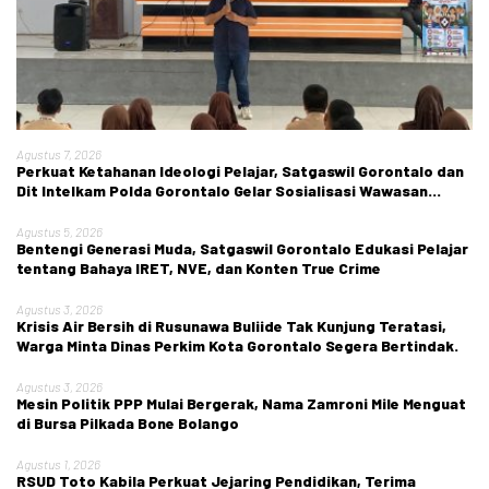
Agustus 7, 2026
Perkuat Ketahanan Ideologi Pelajar, Satgaswil Gorontalo dan
Dit Intelkam Polda Gorontalo Gelar Sosialisasi Wawasan
Kebangsaan di SMA Negeri 1 Kabila
Agustus 5, 2026
Bentengi Generasi Muda, Satgaswil Gorontalo Edukasi Pelajar
tentang Bahaya IRET, NVE, dan Konten True Crime
Agustus 3, 2026
Krisis Air Bersih di Rusunawa Buliide Tak Kunjung Teratasi,
Warga Minta Dinas Perkim Kota Gorontalo Segera Bertindak.
Agustus 3, 2026
Mesin Politik PPP Mulai Bergerak, Nama Zamroni Mile Menguat
di Bursa Pilkada Bone Bolango
Agustus 1, 2026
RSUD Toto Kabila Perkuat Jejaring Pendidikan, Terima