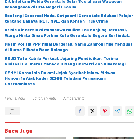
Dit Intelkam Polda Gorontalo Gelar Sosialisasi Wawasan
Kebangsaan di SMA Negeri 1 Kabila
Bentengi Generasi Muda, Satgaswil Gorontalo Edukasi Pelajar
tentang Bahaya IRET, NVE, dan Konten True Crime
Krisis Air Bersih di Rusunawa Buliide Tak Kunjung Teratasi,
Warga Minta Dinas Perkim Kota Gorontalo Segera Bertindak.
Mesin Politik PPP Mulai Bergerak, Nama Zamroni Mile Menguat
di Bursa Pilkada Bone Bolango
RSUD Toto Kabila Perkuat Jejaring Pendidikan, Terima
Visitasi FK Unsrat Manado Bidang Obstetri dan Ginekologi
SEMMI Gorontalo Dalami Jejak Syarikat Islam, Ridwan
Monoarfa Ajak Kader SEMMI Teladani Perjuangan
Cokroaminoto
Penulis: Agus
Editor: Try Antu
Sumber Berita
Baca Juga