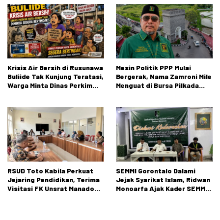
Negeri 1 Kabila
Krisis Air Bersih di Rusunawa
Mesin Politik PPP Mulai
Buliide Tak Kunjung Teratasi,
Bergerak, Nama Zamroni Mile
Warga Minta Dinas Perkim
Menguat di Bursa Pilkada
Kota Gorontalo Segera
Bone Bolango
Bertindak.
RSUD Toto Kabila Perkuat
SEMMI Gorontalo Dalami
Jejaring Pendidikan, Terima
Jejak Syarikat Islam, Ridwan
Visitasi FK Unsrat Manado
Monoarfa Ajak Kader SEMMI
Bidang Obstetri dan
Teladani Perjuangan
Ginekologi
Cokroaminoto