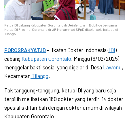
Ketua IDI cabang Kabupaten Gorontalo dr Jeinfer Lhani Bobihoe bersama
Ketua IDI Provinsi Gorontalo dr AR Mohammad SPpD disela-sela baksos di
Tilango
POROSRAKYAT.ID
– Ikatan Dokter Indonesia (
IDI
)
cabang
Kabupaten Gorontalo
, Minggu (9/02/2025)
menggelar bakti sosial yang digelar di Desa
Lawonu
,
Kecamatan
Tilango
.
Tak tanggung-tanggung, ketua IDI yang baru saja
terpilih melibatkan 160 dokter yang terdiri 14 dokter
spesialis ditambah dengan dokter umum di wilayah
Kabupaten Gorontalo.