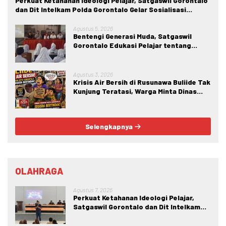
Perkuat Ketahanan Ideologi Pelajar, Satgaswil Gorontalo
dan Dit Intelkam Polda Gorontalo Gelar Sosialisasi
Wawasan Kebangsaan di SMA Negeri 1 Kabila
Agustus 5, 2026
Bentengi Generasi Muda, Satgaswil
Gorontalo Edukasi Pelajar tentang
Bahaya IRET, NVE, dan Konten True
Crime
Agustus 3, 2026
Krisis Air Bersih di Rusunawa Buliide Tak
Kunjung Teratasi, Warga Minta Dinas
Perkim Kota Gorontalo Segera
Bertindak.
Selengkapnya
OLAHRAGA
Agustus 7, 2026
Perkuat Ketahanan Ideologi Pelajar,
Satgaswil Gorontalo dan Dit Intelkam
Polda Gorontalo Gelar Sosialisasi
Wawasan Kebangsaan di SMA Negeri 1