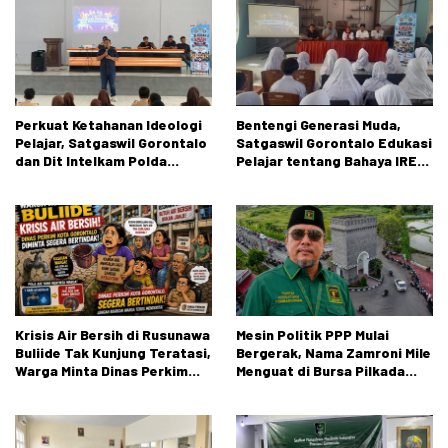
Perkuat Ketahanan Ideologi
Bentengi Generasi Muda,
Pelajar, Satgaswil Gorontalo
Satgaswil Gorontalo Edukasi
dan Dit Intelkam Polda
Pelajar tentang Bahaya IRET,
Gorontalo Gelar Sosialisasi
NVE, dan Konten True Crime
Wawasan Kebangsaan di SMA
Negeri 1 Kabila
Krisis Air Bersih di Rusunawa
Mesin Politik PPP Mulai
Buliide Tak Kunjung Teratasi,
Bergerak, Nama Zamroni Mile
Warga Minta Dinas Perkim
Menguat di Bursa Pilkada
Kota Gorontalo Segera
Bone Bolango
Bertindak.