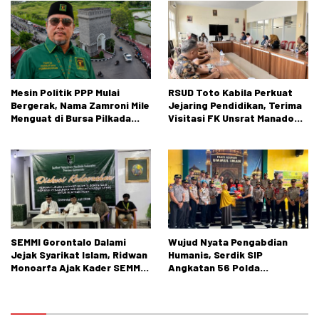
Mesin Politik PPP Mulai
RSUD Toto Kabila Perkuat
Bergerak, Nama Zamroni Mile
Jejaring Pendidikan, Terima
Menguat di Bursa Pilkada
Visitasi FK Unsrat Manado
Bone Bolango
Bidang Obstetri dan
Ginekologi
SEMMI Gorontalo Dalami
Wujud Nyata Pengabdian
Jejak Syarikat Islam, Ridwan
Humanis, Serdik SIP
Monoarfa Ajak Kader SEMMI
Angkatan 56 Polda
Teladani Perjuangan
Gorontalo Gelar Aksi Sosial
Cokroaminoto