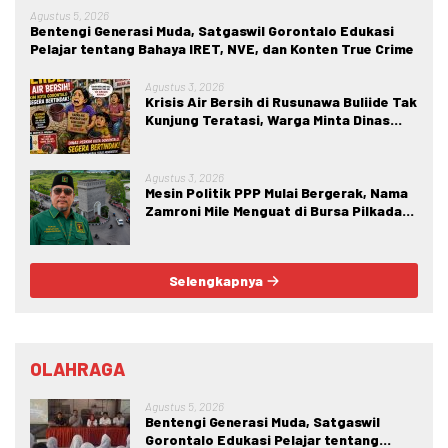
Agustus 5, 2026
Bentengi Generasi Muda, Satgaswil Gorontalo Edukasi
Pelajar tentang Bahaya IRET, NVE, dan Konten True Crime
Agustus 3, 2026
Krisis Air Bersih di Rusunawa Buliide Tak
Kunjung Teratasi, Warga Minta Dinas
Perkim Kota Gorontalo Segera
Bertindak.
Agustus 3, 2026
Mesin Politik PPP Mulai Bergerak, Nama
Zamroni Mile Menguat di Bursa Pilkada
Bone Bolango
Selengkapnya
OLAHRAGA
Agustus 5, 2026
Bentengi Generasi Muda, Satgaswil
Gorontalo Edukasi Pelajar tentang