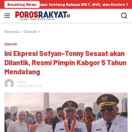
Langsung
dukasi Pelajar tentang Bahaya IRET, NVE, dan Konten True Crime
Breaking News
ke
konten
Beranda
Daerah
Daerah
Ini Ekpresi Sofyan-Tonny Sesaat akan
Dilantik, Resmi Pimpin Kabgor 5 Tahun
Mendatang
Admin
Februari 20, 2025