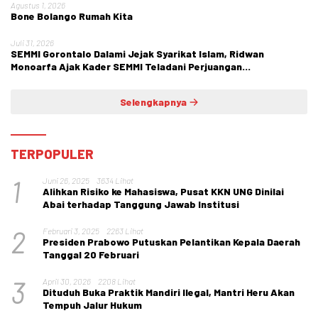
Agustus 1, 2026
Bone Bolango Rumah Kita
Juli 31, 2026
SEMMI Gorontalo Dalami Jejak Syarikat Islam, Ridwan
Monoarfa Ajak Kader SEMMI Teladani Perjuangan
Cokroaminoto
Selengkapnya
TERPOPULER
1
Juni 26, 2025
3634 Lihat
Alihkan Risiko ke Mahasiswa, Pusat KKN UNG Dinilai
Abai terhadap Tanggung Jawab Institusi
2
Februari 3, 2025
2263 Lihat
Presiden Prabowo Putuskan Pelantikan Kepala Daerah
Tanggal 20 Februari
3
April 30, 2026
2208 Lihat
Dituduh Buka Praktik Mandiri Ilegal, Mantri Heru Akan
Tempuh Jalur Hukum