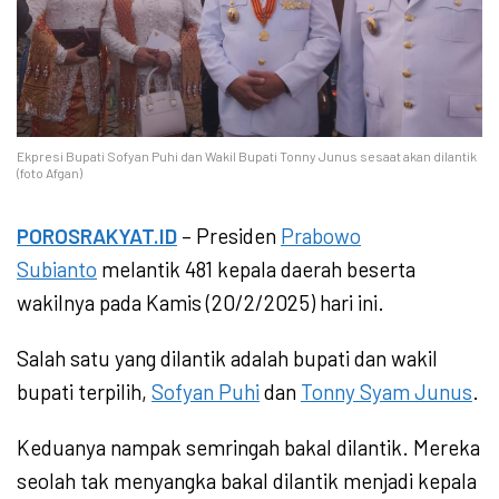
Ekpresi Bupati Sofyan Puhi dan Wakil Bupati Tonny Junus sesaat akan dilantik
(foto Afgan)
POROSRAKYAT.ID
– Presiden
Prabowo
Subianto
melantik 481 kepala daerah beserta
wakilnya pada Kamis (20/2/2025) hari ini.
Salah satu yang dilantik adalah bupati dan wakil
bupati terpilih,
Sofyan Puhi
dan
Tonny Syam Junus
.
Keduanya nampak semringah bakal dilantik. Mereka
seolah tak menyangka bakal dilantik menjadi kepala