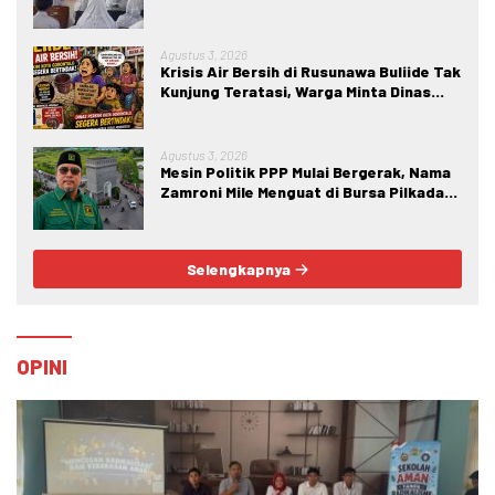
Bahaya IRET, NVE, dan Konten True
Crime
Agustus 3, 2026
Krisis Air Bersih di Rusunawa Buliide Tak
Kunjung Teratasi, Warga Minta Dinas
Perkim Kota Gorontalo Segera
Bertindak.
Agustus 3, 2026
Mesin Politik PPP Mulai Bergerak, Nama
Zamroni Mile Menguat di Bursa Pilkada
Bone Bolango
Selengkapnya
OPINI