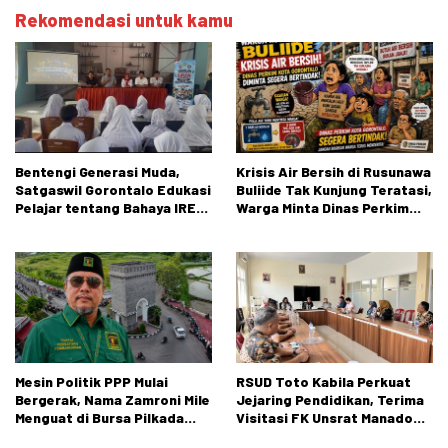
Rekomendasi untuk kamu
Bentengi Generasi Muda,
Krisis Air Bersih di Rusunawa
Satgaswil Gorontalo Edukasi
Buliide Tak Kunjung Teratasi,
Pelajar tentang Bahaya IRET,
Warga Minta Dinas Perkim
NVE, dan Konten True Crime
Kota Gorontalo Segera
Bertindak.
Mesin Politik PPP Mulai
RSUD Toto Kabila Perkuat
Bergerak, Nama Zamroni Mile
Jejaring Pendidikan, Terima
Menguat di Bursa Pilkada
Visitasi FK Unsrat Manado
Bone Bolango
Bidang Obstetri dan