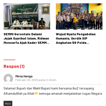
Ginekologi
SEMMI Gorontalo Dalami
Wujud Nyata Pengabdian
Jejak Syarikat Islam, Ridwan
Humanis, Serdik SIP
Monoarfa Ajak Kader SEMMI
Angkatan 56 Polda
Teladani Perjuangan
Gorontalo Gelar Aksi Sosial
Cokroaminoto
Respon (1)
Mirna Henga
Februari 20, 2025 pukul 2:40 am
Selamat Bupati dan Wakil Bupati kami bersama ibu2 tersayang
Alhamdulillah ya Allah
semoga amanah menjalankan tugas Negara
Reply