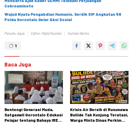
Monoarfa Ajak Kader SEMMI Teladani Perjuangan
Cokroaminoto
Wujud Nyata Pengabdian Humanis, Serdik SIP Angkatan 56
Polda Gorontalo Gelar Aksi Sosial
Penulis: Agus
Editor: Majid Mustaki
Sumber Berita
1
Baca Juga
Bentengi Generasi Muda,
Krisis Air Bersih di Rusunawa
Satgaswil Gorontalo Edukasi
Buliide Tak Kunjung Teratasi,
Pelajar tentang Bahaya IRET,
Warga Minta Dinas Perkim
NVE, dan Konten True Crime
Kota Gorontalo Segera
Bertindak.