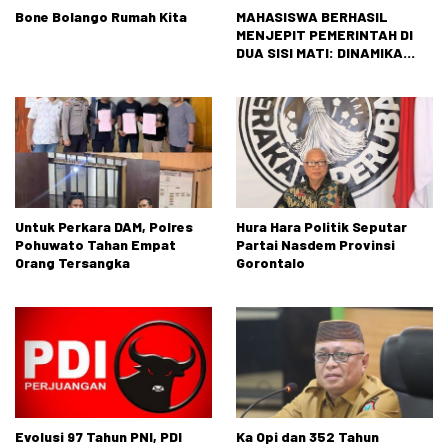
Bone Bolango Rumah Kita
MAHASISWA BERHASIL
MENJEPIT PEMERINTAH DI
DUA SISI MATI: DINAMIKA
TEGANG ANTARAN
TUNTUTAN RAKYAT DAN
REALITAS NEGARA
Untuk Perkara DAM, Polres
Hura Hara Politik Seputar
Pohuwato Tahan Empat
Partai Nasdem Provinsi
Orang Tersangka
Gorontalo
Evolusi 97 Tahun PNI, PDI
Ka Opi dan 352 Tahun