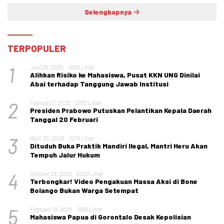
Selengkapnya
TERPOPULER
1
Juni 26, 2025
3638 Lihat
Alihkan Risiko ke Mahasiswa, Pusat KKN UNG Dinilai
Abai terhadap Tanggung Jawab Institusi
2
Februari 3, 2025
2265 Lihat
Presiden Prabowo Putuskan Pelantikan Kepala Daerah
Tanggal 20 Februari
3
April 30, 2026
2215 Lihat
Dituduh Buka Praktik Mandiri Ilegal, Mantri Heru Akan
Tempuh Jalur Hukum
4
Oktober 23, 2025
2023 Lihat
Terbongkar! Video Pengakuan Massa Aksi di Bone
Bolango Bukan Warga Setempat
5
Februari 19, 2025
1989 Lihat
Mahasiswa Papua di Gorontalo Desak Kepolisian