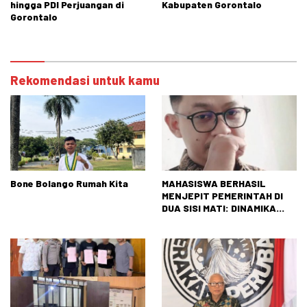
hingga PDI Perjuangan di
Kabupaten Gorontalo
Gorontalo
Rekomendasi untuk kamu
Bone Bolango Rumah Kita
MAHASISWA BERHASIL
MENJEPIT PEMERINTAH DI
DUA SISI MATI: DINAMIKA
TEGANG ANTARAN
TUNTUTAN RAKYAT DAN
REALITAS NEGARA