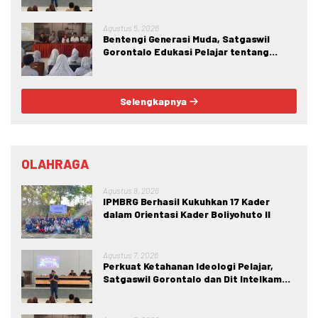
Wawasan Kebangsaan di SMA Negeri 1
Kabila
Agustus 5, 2026
Bentengi Generasi Muda, Satgaswil
Gorontalo Edukasi Pelajar tentang
Bahaya IRET, NVE, dan Konten True
Crime
Selengkapnya
OLAHRAGA
Agustus 8, 2026
IPMBRG Berhasil Kukuhkan 17 Kader
dalam Orientasi Kader Boliyohuto II
Agustus 7, 2026
Perkuat Ketahanan Ideologi Pelajar,
Satgaswil Gorontalo dan Dit Intelkam
Polda Gorontalo Gelar Sosialisasi
Wawasan Kebangsaan di SMA Negeri 1
Kabila