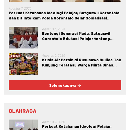
Agustus 7, 2026
Perkuat Ketahanan Ideologi Pelajar, Satgaswil Gorontalo
dan Dit Intelkam Polda Gorontalo Gelar Sosialisasi
Wawasan Kebangsaan di SMA Negeri 1 Kabila
Agustus 5, 2026
Bentengi Generasi Muda, Satgaswil
Gorontalo Edukasi Pelajar tentang
Bahaya IRET, NVE, dan Konten True
Crime
Agustus 3, 2026
Krisis Air Bersih di Rusunawa Buliide Tak
Kunjung Teratasi, Warga Minta Dinas
Perkim Kota Gorontalo Segera
Bertindak.
Selengkapnya
OLAHRAGA
Agustus 7, 2026
Perkuat Ketahanan Ideologi Pelajar,