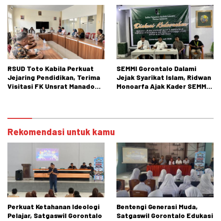
Bertindak.
RSUD Toto Kabila Perkuat
SEMMI Gorontalo Dalami
Jejaring Pendidikan, Terima
Jejak Syarikat Islam, Ridwan
Visitasi FK Unsrat Manado
Monoarfa Ajak Kader SEMMI
Bidang Obstetri dan
Teladani Perjuangan
Ginekologi
Cokroaminoto
Rekomendasi untuk kamu
Perkuat Ketahanan Ideologi
Bentengi Generasi Muda,
Pelajar, Satgaswil Gorontalo
Satgaswil Gorontalo Edukasi