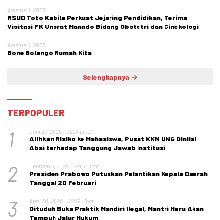
Agustus 1, 2026
RSUD Toto Kabila Perkuat Jejaring Pendidikan, Terima
Visitasi FK Unsrat Manado Bidang Obstetri dan Ginekologi
Agustus 1, 2026
Bone Bolango Rumah Kita
Selengkapnya
TERPOPULER
1
Juni 26, 2025
3634 Lihat
Alihkan Risiko ke Mahasiswa, Pusat KKN UNG Dinilai
Abai terhadap Tanggung Jawab Institusi
2
Februari 3, 2025
2263 Lihat
Presiden Prabowo Putuskan Pelantikan Kepala Daerah
Tanggal 20 Februari
3
April 30, 2026
2209 Lihat
Dituduh Buka Praktik Mandiri Ilegal, Mantri Heru Akan
Tempuh Jalur Hukum