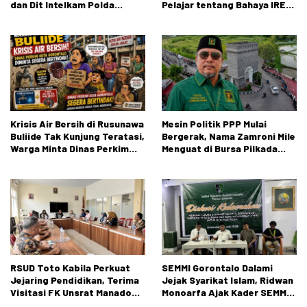
dan Dit Intelkam Polda
Pelajar tentang Bahaya IRET,
Gorontalo Gelar Sosialisasi
NVE, dan Konten True Crime
Wawasan Kebangsaan di SMA
Negeri 1 Kabila
Krisis Air Bersih di Rusunawa
Mesin Politik PPP Mulai
Buliide Tak Kunjung Teratasi,
Bergerak, Nama Zamroni Mile
Warga Minta Dinas Perkim
Menguat di Bursa Pilkada
Kota Gorontalo Segera
Bone Bolango
Bertindak.
RSUD Toto Kabila Perkuat
SEMMI Gorontalo Dalami
Jejaring Pendidikan, Terima
Jejak Syarikat Islam, Ridwan
Visitasi FK Unsrat Manado
Monoarfa Ajak Kader SEMMI
Bidang Obstetri dan
Teladani Perjuangan