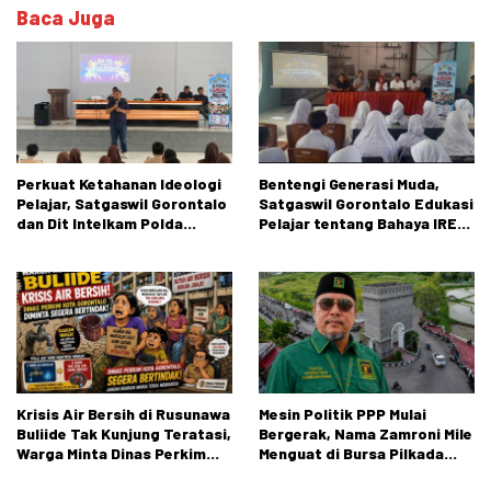
Baca Juga
Perkuat Ketahanan Ideologi
Bentengi Generasi Muda,
Pelajar, Satgaswil Gorontalo
Satgaswil Gorontalo Edukasi
dan Dit Intelkam Polda
Pelajar tentang Bahaya IRET,
Gorontalo Gelar Sosialisasi
NVE, dan Konten True Crime
Wawasan Kebangsaan di SMA
Negeri 1 Kabila
Krisis Air Bersih di Rusunawa
Mesin Politik PPP Mulai
Buliide Tak Kunjung Teratasi,
Bergerak, Nama Zamroni Mile
Warga Minta Dinas Perkim
Menguat di Bursa Pilkada
Kota Gorontalo Segera
Bone Bolango