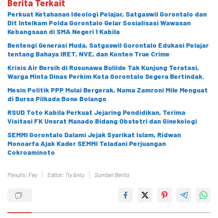
Berita Terkait
Perkuat Ketahanan Ideologi Pelajar, Satgaswil Gorontalo dan
Dit Intelkam Polda Gorontalo Gelar Sosialisasi Wawasan
Kebangsaan di SMA Negeri 1 Kabila
Bentengi Generasi Muda, Satgaswil Gorontalo Edukasi Pelajar
tentang Bahaya IRET, NVE, dan Konten True Crime
Krisis Air Bersih di Rusunawa Buliide Tak Kunjung Teratasi,
Warga Minta Dinas Perkim Kota Gorontalo Segera Bertindak.
Mesin Politik PPP Mulai Bergerak, Nama Zamroni Mile Menguat
di Bursa Pilkada Bone Bolango
RSUD Toto Kabila Perkuat Jejaring Pendidikan, Terima
Visitasi FK Unsrat Manado Bidang Obstetri dan Ginekologi
SEMMI Gorontalo Dalami Jejak Syarikat Islam, Ridwan
Monoarfa Ajak Kader SEMMI Teladani Perjuangan
Cokroaminoto
Penulis: Fey
Editor: Try Antu
Sumber Berita