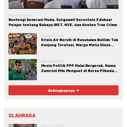
Agustus 5, 2026
Bentengi Generasi Muda, Satgaswil Gorontalo Edukasi
Pelajar tentang Bahaya IRET, NVE, dan Konten True Crime
Agustus 3, 2026
Krisis Air Bersih di Rusunawa Buliide Tak
Kunjung Teratasi, Warga Minta Dinas
Perkim Kota Gorontalo Segera
Bertindak.
Agustus 3, 2026
Mesin Politik PPP Mulai Bergerak, Nama
Zamroni Mile Menguat di Bursa Pilkada
Bone Bolango
Selengkapnya
OLAHRAGA
Agustus 5, 2026