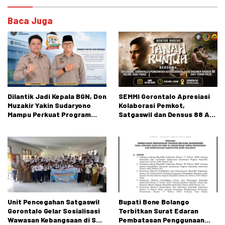
Baca Juga
Dilantik Jadi Kepala BGN, Don
SEMMI Gorontalo Apresiasi
Muzakir Yakin Sudaryono
Kolaborasi Pemkot,
Mampu Perkuat Program
Satgaswil dan Densus 88 AT
Makan Bergizi Gratis
dalam Edukasi Kebangsaan
Unit Pencegahan Satgaswil
Bupati Bone Bolango
Gorontalo Gelar Sosialisasi
Terbitkan Surat Edaran
Wawasan Kebangsaan di SMP
Pembatasan Penggunaan