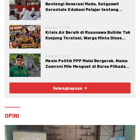
Bentengi Generasi Muda, Satgaswil
Gorontalo Edukasi Pelajar tentang
Bahaya IRET, NVE, dan Konten True
Crime
Agustus 3, 2026
Krisis Air Bersih di Rusunawa Buliide Tak
Kunjung Teratasi, Warga Minta Dinas
Perkim Kota Gorontalo Segera
Bertindak.
Agustus 3, 2026
Mesin Politik PPP Mulai Bergerak, Nama
Zamroni Mile Menguat di Bursa Pilkada
Bone Bolango
Selengkapnya
OPINI