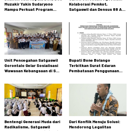
Muzakir Yakin Sudaryono
Kolaborasi Pemkot,
Mampu Perkuat Program
Satgaswil dan Densus 88 AT
Makan Bergizi Gratis
dalam Edukasi Kebangsaan
Unit Pencegahan Satgaswil
Bupati Bone Bolango
Gorontalo Gelar Sosialisasi
Terbitkan Surat Edaran
Wawasan Kebangsaan di SMP
Pembatasan Penggunaan
Negeri 2 Tibawa
Handphone di Sekolah
Bentengi Generasi Muda dari
Dari Konflik Menuju Solusi:
Radikalisme, Satgaswil
Mendorong Legalitas