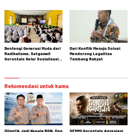
Negeri 2 Tibawa
Handphone di Sekolah
Bentengi Generasi Muda dari
Dari Konflik Menuju Solusi:
Radikalisme, Satgaswil
Mendorong Legalitas
Gorontalo Gelar Sosialisasi
Tambang Rakyat
di SMPN 1 Tibawa
Rekomendasi untuk kamu
Dilantik Jadi Kepala BGN, Don
SEMMI Gorontalo Apresiasi