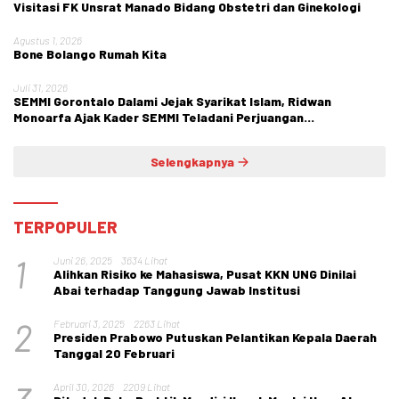
Visitasi FK Unsrat Manado Bidang Obstetri dan Ginekologi
Agustus 1, 2026
Bone Bolango Rumah Kita
Juli 31, 2026
SEMMI Gorontalo Dalami Jejak Syarikat Islam, Ridwan
Monoarfa Ajak Kader SEMMI Teladani Perjuangan
Cokroaminoto
Selengkapnya
TERPOPULER
1
Juni 26, 2025
3634 Lihat
Alihkan Risiko ke Mahasiswa, Pusat KKN UNG Dinilai
Abai terhadap Tanggung Jawab Institusi
2
Februari 3, 2025
2263 Lihat
Presiden Prabowo Putuskan Pelantikan Kepala Daerah
Tanggal 20 Februari
April 30, 2026
2209 Lihat