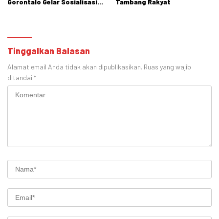
Gorontalo Gelar Sosialisasi
Tambang Rakyat
di SMPN 1 Tibawa
Tinggalkan Balasan
Alamat email Anda tidak akan dipublikasikan.
Ruas yang wajib
ditandai
*