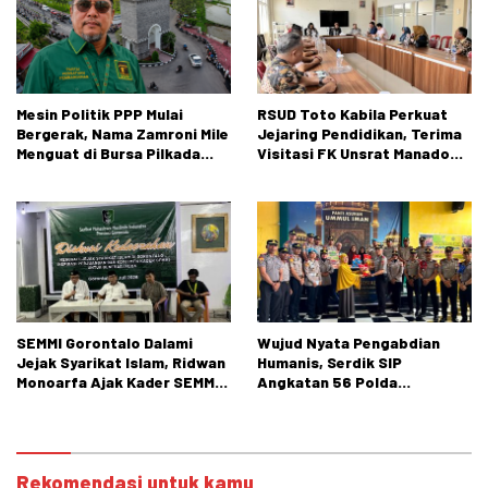
Mesin Politik PPP Mulai
RSUD Toto Kabila Perkuat
Bergerak, Nama Zamroni Mile
Jejaring Pendidikan, Terima
Menguat di Bursa Pilkada
Visitasi FK Unsrat Manado
Bone Bolango
Bidang Obstetri dan
Ginekologi
SEMMI Gorontalo Dalami
Wujud Nyata Pengabdian
Jejak Syarikat Islam, Ridwan
Humanis, Serdik SIP
Monoarfa Ajak Kader SEMMI
Angkatan 56 Polda
Teladani Perjuangan
Gorontalo Gelar Aksi Sosial
Cokroaminoto
Rekomendasi untuk kamu