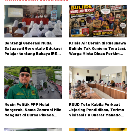
Bentengi Generasi Muda,
Krisis Air Bersih di Rusunawa
Satgaswil Gorontalo Edukasi
Buliide Tak Kunjung Teratasi,
Pelajar tentang Bahaya IRET,
Warga Minta Dinas Perkim
NVE, dan Konten True Crime
Kota Gorontalo Segera
Bertindak.
Mesin Politik PPP Mulai
RSUD Toto Kabila Perkuat
Bergerak, Nama Zamroni Mile
Jejaring Pendidikan, Terima
Menguat di Bursa Pilkada
Visitasi FK Unsrat Manado
Bone Bolango
Bidang Obstetri dan
Ginekologi