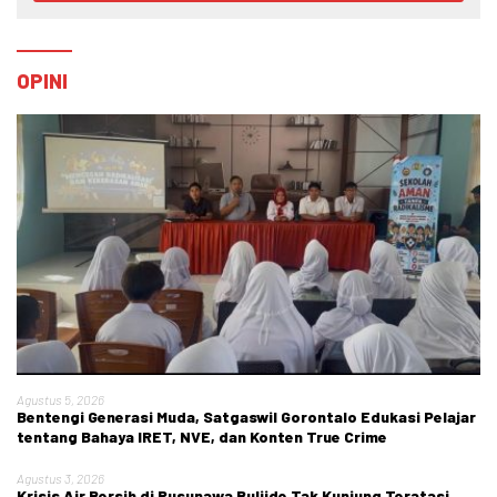
OPINI
Agustus 5, 2026
Bentengi Generasi Muda, Satgaswil Gorontalo Edukasi Pelajar
tentang Bahaya IRET, NVE, dan Konten True Crime
Agustus 3, 2026
Krisis Air Bersih di Rusunawa Buliide Tak Kunjung Teratasi,