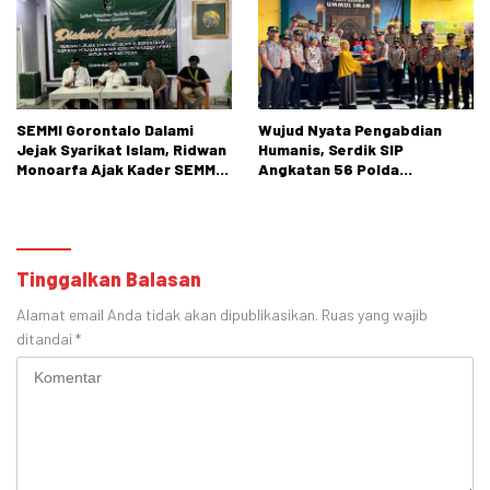
SEMMI Gorontalo Dalami
Wujud Nyata Pengabdian
Jejak Syarikat Islam, Ridwan
Humanis, Serdik SIP
Monoarfa Ajak Kader SEMMI
Angkatan 56 Polda
Teladani Perjuangan
Gorontalo Gelar Aksi Sosial
Cokroaminoto
Tinggalkan Balasan
Alamat email Anda tidak akan dipublikasikan.
Ruas yang wajib
ditandai
*