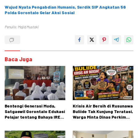
Wujud Nyata Pengabdian Humanis, Serdik SIP Angkatan 56
Polda Gorontalo Gelar Aksi Sosial
Penulis: Majid Mustaki
Baca Juga
Bentengi Generasi Muda,
Krisis Air Bersih di Rusunawa
Satgaswil Gorontalo Edukasi
Buliide Tak Kunjung Teratasi,
Pelajar tentang Bahaya IRET,
Warga Minta Dinas Perkim
NVE, dan Konten True Crime
Kota Gorontalo Segera
Bertindak.