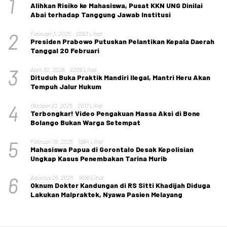
1
Alihkan Risiko ke Mahasiswa, Pusat KKN UNG Dinilai
Abai terhadap Tanggung Jawab Institusi
2
Februari 3, 2025
2263 Lihat
Presiden Prabowo Putuskan Pelantikan Kepala Daerah
Tanggal 20 Februari
3
April 30, 2026
2208 Lihat
Dituduh Buka Praktik Mandiri Ilegal, Mantri Heru Akan
Tempuh Jalur Hukum
4
Oktober 23, 2025
2017 Lihat
Terbongkar! Video Pengakuan Massa Aksi di Bone
Bolango Bukan Warga Setempat
5
Februari 19, 2025
1984 Lihat
Mahasiswa Papua di Gorontalo Desak Kepolisian
Ungkap Kasus Penembakan Tarina Murib
6
Agustus 26, 2025
1696 Lihat
Oknum Dokter Kandungan di RS Sitti Khadijah Diduga
Lakukan Malpraktek, Nyawa Pasien Melayang