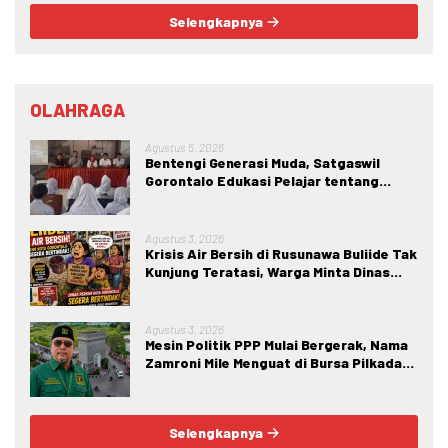
Selengkapnya
OLAHRAGA
Agustus 5, 2026
Bentengi Generasi Muda, Satgaswil
Gorontalo Edukasi Pelajar tentang
Bahaya IRET, NVE, dan Konten True
Crime
Agustus 3, 2026
Krisis Air Bersih di Rusunawa Buliide Tak
Kunjung Teratasi, Warga Minta Dinas
Perkim Kota Gorontalo Segera
Bertindak.
Agustus 3, 2026
Mesin Politik PPP Mulai Bergerak, Nama
Zamroni Mile Menguat di Bursa Pilkada
Bone Bolango
Selengkapnya