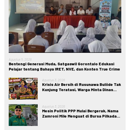
Agustus 5, 2026
Bentengi Generasi Muda, Satgaswil Gorontalo Edukasi
Pelajar tentang Bahaya IRET, NVE, dan Konten True Crime
Agustus 3, 2026
Krisis Air Bersih di Rusunawa Buliide Tak
Kunjung Teratasi, Warga Minta Dinas
Perkim Kota Gorontalo Segera
Bertindak.
Agustus 3, 2026
Mesin Politik PPP Mulai Bergerak, Nama
Zamroni Mile Menguat di Bursa Pilkada
Bone Bolango