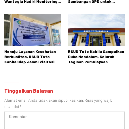
Wantogia Hadiri Monitoring,
Sumbangan OPD untuk
Evaluasi, dan Pembinaan
Pernikahan Putri Bupati,
Layanan Prioritas
Siapkan Langkah Hukum
Uronefrologi oleh
Kementerian Kesehatan RI
dan RSUP Dr. Hasan Sadikin
Bandung
Menuju Layanan Kesehatan
RSUD Toto Kabila Sampaikan
Berkualitas, RSUD Toto
Duka Mendalam, Seluruh
Kabila Siap Jalani Visitasi
Tagihan Pembiayaan
Tim Pengampu Prioritas
Almarhumah Telah
Diselesaikan
Tinggalkan Balasan
Alamat email Anda tidak akan dipublikasikan.
Ruas yang wajib
ditandai
*