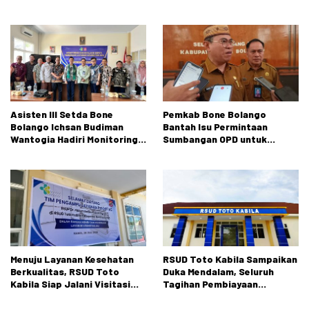
Bone Bolango
Bidang Obstetri dan
Ginekologi
Asisten III Setda Bone
Pemkab Bone Bolango
Bolango Ichsan Budiman
Bantah Isu Permintaan
Wantogia Hadiri Monitoring,
Sumbangan OPD untuk
Evaluasi, dan Pembinaan
Pernikahan Putri Bupati,
Layanan Prioritas
Siapkan Langkah Hukum
Uronefrologi oleh
Kementerian Kesehatan RI
dan RSUP Dr. Hasan Sadikin
Bandung
Menuju Layanan Kesehatan
RSUD Toto Kabila Sampaikan
Berkualitas, RSUD Toto
Duka Mendalam, Seluruh
Kabila Siap Jalani Visitasi
Tagihan Pembiayaan
Tim Pengampu Prioritas
Almarhumah Telah
Diselesaikan