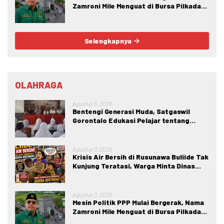
Zamroni Mile Menguat di Bursa Pilkada
Bone Bolango
Selengkapnya
OLAHRAGA
Agustus 5, 2026
Bentengi Generasi Muda, Satgaswil
Gorontalo Edukasi Pelajar tentang
Bahaya IRET, NVE, dan Konten True
Crime
Agustus 3, 2026
Krisis Air Bersih di Rusunawa Buliide Tak
Kunjung Teratasi, Warga Minta Dinas
Perkim Kota Gorontalo Segera
Bertindak.
Agustus 3, 2026
Mesin Politik PPP Mulai Bergerak, Nama
Zamroni Mile Menguat di Bursa Pilkada
Bone Bolango