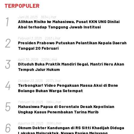
TERPOPULER
1
Juni 26, 2025
3634 Lihat
Alihkan Risiko ke Mahasiswa, Pusat KKN UNG Dinilai
Abai terhadap Tanggung Jawab Institusi
2
Februari 3, 2025
2263 Lihat
Presiden Prabowo Putuskan Pelantikan Kepala Daerah
Tanggal 20 Februari
3
April 30, 2026
2208 Lihat
Dituduh Buka Praktik Mandiri Ilegal, Mantri Heru Akan
Tempuh Jalur Hukum
4
Oktober 23, 2025
2017 Lihat
Terbongkar! Video Pengakuan Massa Aksi di Bone
Bolango Bukan Warga Setempat
5
Februari 19, 2025
1984 Lihat
Mahasiswa Papua di Gorontalo Desak Kepolisian
Ungkap Kasus Penembakan Tarina Murib
6
Agustus 26, 2025
1696 Lihat
Oknum Dokter Kandungan di RS Sitti Khadijah Diduga
Lakukan Malpraktek, Nyawa Pasien Melayang