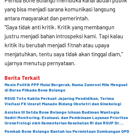
Pemda Bone Bolango membuka kanal aduan publik
yang bisa menjadi sarana komunikasi langsung
antara masyarakat dan pemerintah.
“Saya tidak anti kritik. Kritik yang membangun
justru menjadi bahan introspeksi kami. Tapi kalau
kritik itu berubah menjadi fitnah atau upaya
menjatuhkan, tentu saya tidak akan tinggal diam,”
ujarnya menutup pernyataan.
Berita Terkait
Mesin Politik PPP Mulai Bergerak, Nama Zamroni Mile Menguat
di Bursa Pilkada Bone Bolango
RSUD Toto Kabila Perkuat Jejaring Pendidikan, Terima
Visitasi FK Unsrat Manado Bidang Obstetri dan Ginekologi
Asisten III Setda Bone Bolango Ichsan Budiman Wantogia
Hadiri Monitoring, Evaluasi, dan Pembinaan Layanan Prioritas
Uronefrologi oleh Kementerian Kesehatan RI dan RSUP Dr.
Hasan Sadikin Bandung
Pemkab Bone Bolango Bantah Isu Permintaan Sumbangan OPD