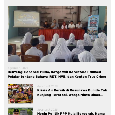
Agustus 5, 2026
Bentengi Generasi Muda, Satgaswil Gorontalo Edukasi
Pelajar tentang Bahaya IRET, NVE, dan Konten True Crime
Agustus 3, 2026
Krisis Air Bersih di Rusunawa Buliide Tak
Kunjung Teratasi, Warga Minta Dinas
Perkim Kota Gorontalo Segera
Bertindak.
Agustus 3, 2026
Mesin Politik PPP Mulai Bergerak, Nama