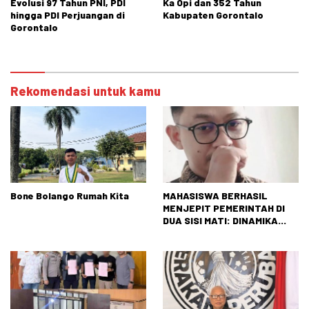
Evolusi 97 Tahun PNI, PDI
Ka Opi dan 352 Tahun
hingga PDI Perjuangan di
Kabupaten Gorontalo
Gorontalo
Rekomendasi untuk kamu
Bone Bolango Rumah Kita
MAHASISWA BERHASIL
MENJEPIT PEMERINTAH DI
DUA SISI MATI: DINAMIKA
TEGANG ANTARAN
TUNTUTAN RAKYAT DAN
REALITAS NEGARA