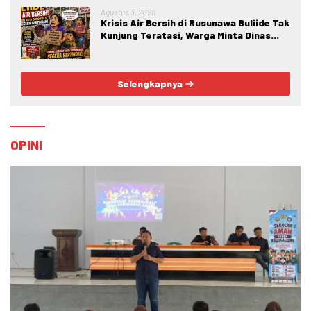
Agustus 3, 2026
Krisis Air Bersih di Rusunawa Buliide Tak
Kunjung Teratasi, Warga Minta Dinas
Perkim Kota Gorontalo Segera
Bertindak.
Selengkapnya
OPINI