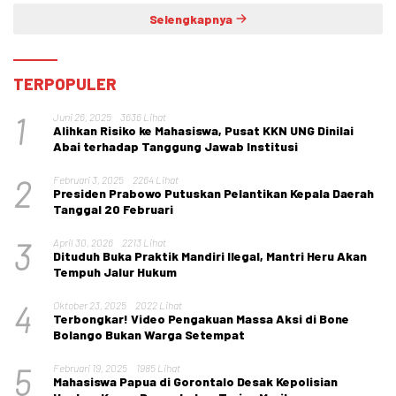
Selengkapnya
TERPOPULER
1
Juni 26, 2025
3636 Lihat
Alihkan Risiko ke Mahasiswa, Pusat KKN UNG Dinilai
Abai terhadap Tanggung Jawab Institusi
2
Februari 3, 2025
2264 Lihat
Presiden Prabowo Putuskan Pelantikan Kepala Daerah
Tanggal 20 Februari
3
April 30, 2026
2213 Lihat
Dituduh Buka Praktik Mandiri Ilegal, Mantri Heru Akan
Tempuh Jalur Hukum
4
Oktober 23, 2025
2022 Lihat
Terbongkar! Video Pengakuan Massa Aksi di Bone
Bolango Bukan Warga Setempat
5
Februari 19, 2025
1985 Lihat
Mahasiswa Papua di Gorontalo Desak Kepolisian