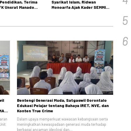
 Pendidikan, Terima
Syarikat Islam, Ridwan
 FK Unsrat Manado
Monoarfa Ajak Kader SEMMI
bstetri dan Ginekologi
Teladani Perjuangan
5
Cokroaminoto
6
wil
Bentengi Generasi Muda, Satgaswil Gorontalo
Edukasi Pelajar tentang Bahaya IRET, NVE, dan
SMA
Konten True Crime
baran
Dalam upaya memperkuat wawasan kebangsaan serta
Unit
meningkatkan kewaspadaan generasi muda terhadap
berbagai ancaman ideologi dan…