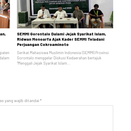
an,
SEMMI Gorontalo Dalami Jejak Syarikat Islam,
Ridwan Monoarfa Ajak Kader SEMMI Teladani
Perjuangan Cokroaminoto
upaten
Serikat Mahasiswa Muslimin Indonesia (SEMMI) Provinsi
dalam
Gorontalo menggelar Diskusi Kedaerahan bertajuk
“Menggali Jejak Syarikat Islam…
as yang wajib ditandai
*