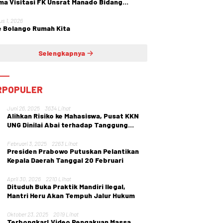
ma Visitasi FK Unsrat Manado Bidang
etri dan Ginekologi
us 1, 2026
 Bolango Rumah Kita
Selengkapnya
RPOPULER
Juni 26, 2025
3634 Lihat
Alihkan Risiko ke Mahasiswa, Pusat KKN
UNG Dinilai Abai terhadap Tanggung
Jawab Institusi
Februari 3, 2025
2263 Lihat
Presiden Prabowo Putuskan Pelantikan
Kepala Daerah Tanggal 20 Februari
April 30, 2026
2210 Lihat
Dituduh Buka Praktik Mandiri Ilegal,
Mantri Heru Akan Tempuh Jalur Hukum
Oktober 23, 2025
2019 Lihat
Terbongkar! Video Pengakuan Massa