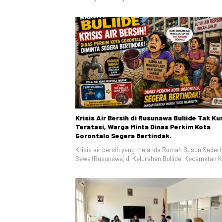
Krisis Air Bersih di Rusunawa Buliide Tak Ku
Teratasi, Warga Minta Dinas Perkim Kota
Gorontalo Segera Bertindak.
Krisis air bersih yang melanda Rumah Susun Seder
Sewa (Rusunawa) di Kelurahan Buliide, Kecamatan 