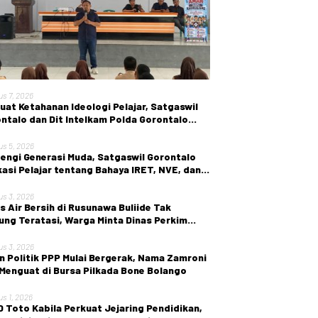
us 7, 2026
uat Ketahanan Ideologi Pelajar, Satgaswil
ntalo dan Dit Intelkam Polda Gorontalo
r Sosialisasi Wawasan Kebangsaan di SMA
ri 1 Kabila
us 5, 2026
engi Generasi Muda, Satgaswil Gorontalo
asi Pelajar tentang Bahaya IRET, NVE, dan
en True Crime
us 3, 2026
is Air Bersih di Rusunawa Buliide Tak
ung Teratasi, Warga Minta Dinas Perkim
 Gorontalo Segera Bertindak.
us 3, 2026
n Politik PPP Mulai Bergerak, Nama Zamroni
 Menguat di Bursa Pilkada Bone Bolango
us 1, 2026
 Toto Kabila Perkuat Jejaring Pendidikan,