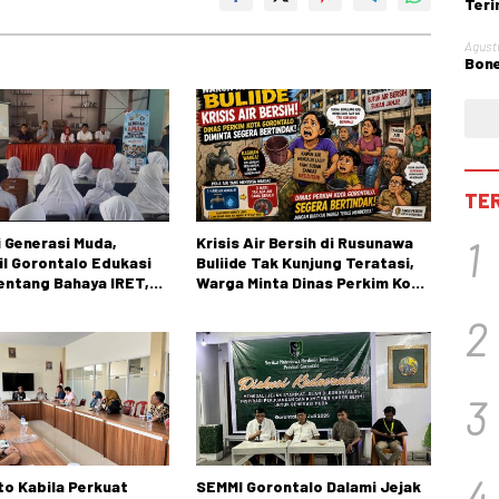
Teri
Obst
Agust
Bone
TE
1
 Generasi Muda,
Krisis Air Bersih di Rusunawa
l Gorontalo Edukasi
Buliide Tak Kunjung Teratasi,
tentang Bahaya IRET,
Warga Minta Dinas Perkim Kota
 Konten True Crime
Gorontalo Segera Bertindak.
2
3
4
o Kabila Perkuat
SEMMI Gorontalo Dalami Jejak