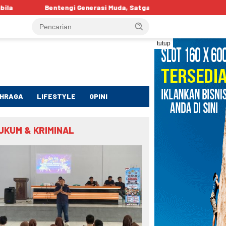
rasi Muda, Satgaswil Gorontalo Edukasi Pelajar tentang Bahaya IR
tutup
HRAGA
LIFESTYLE
OPINI
UKUM & KRIMINAL