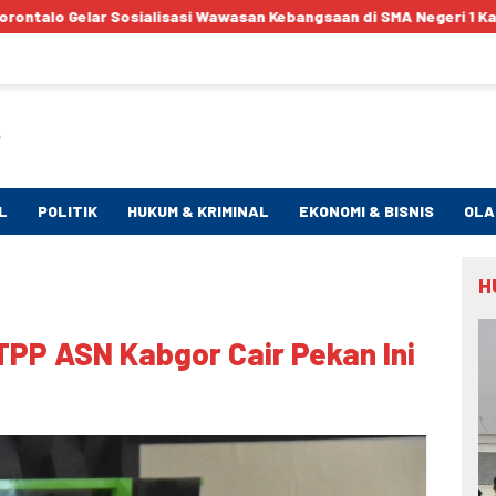
 Wawasan Kebangsaan di SMA Negeri 1 Kabila
Bentengi Gene
L
POLITIK
HUKUM & KRIMINAL
EKONOMI & BISNIS
OLA
H
PP ASN Kabgor Cair Pekan Ini