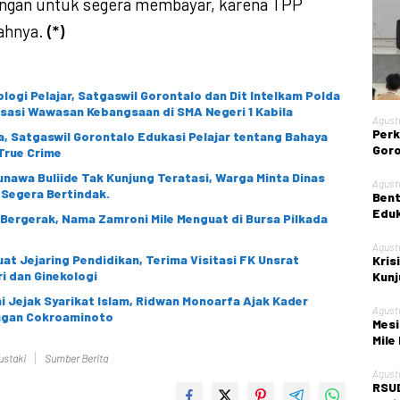
ngan untuk segera membayar, karena TPP
lahnya.
(*)
logi Pelajar, Satgaswil Gorontalo dan Dit Intelkam Polda
isasi Wawasan Kebangsaan di SMA Negeri 1 Kabila
Agust
Perk
, Satgaswil Gorontalo Edukasi Pelajar tentang Bahaya
Goro
True Crime
Gela
sunawa Buliide Tak Kunjung Teratasi, Warga Minta Dinas
Nege
Agust
 Segera Bertindak.
Bent
Eduk
i Bergerak, Nama Zamroni Mile Menguat di Bursa Pilkada
Kont
Agust
at Jejaring Pendidikan, Terima Visitasi FK Unsrat
Kris
i dan Ginekologi
Kunj
Kota
 Jejak Syarikat Islam, Ridwan Monoarfa Ajak Kader
Agust
angan Cokroaminoto
Mesi
Mile
ustaki
Sumber Berita
Agust
RSUD