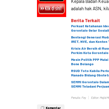
Kepala Badan Keua
adalah hak ASN, ki
Berita Terkait
Perkuat Ketahanan Ideo
Gorontalo Gelar Sosial
Bentengi Generasi Muda
IRET, NVE, dan Konten 
Krisis Air Bersih di Ru
Perkim Kota Gorontalo
Mesin Politik PPP Mula
Bone Bolango
RSUD Toto Kabila Perku
Manado Bidang Obstetr
SEMMI Gorontalo Dalami
SEMMI Teladani Perju
Penulis: Fey
Editor: Majid M
Komentar