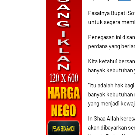
Pasalnya Bupati S
untuk segera memb
Penegasan ini disa
perdana yang berla
Kita ketahui bersa
banyak kebutuhan 
“Itu adalah hak bag
banyak kebutuhan m
yang menjadi kewaji
In Shaa Allah kere
akan dibayarkan se