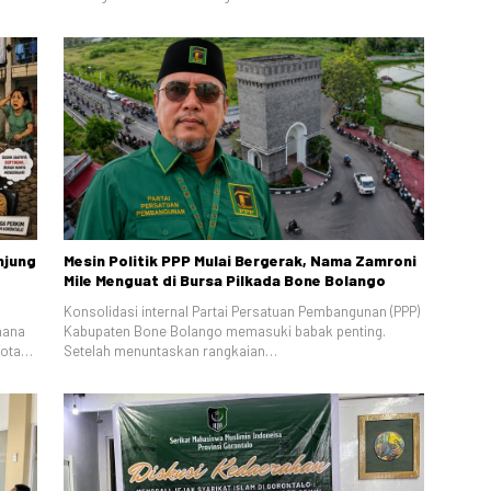
njung
Mesin Politik PPP Mulai Bergerak, Nama Zamroni
Mile Menguat di Bursa Pilkada Bone Bolango
Konsolidasi internal Partai Persatuan Pembangunan (PPP)
hana
Kabupaten Bone Bolango memasuki babak penting.
Kota…
Setelah menuntaskan rangkaian…