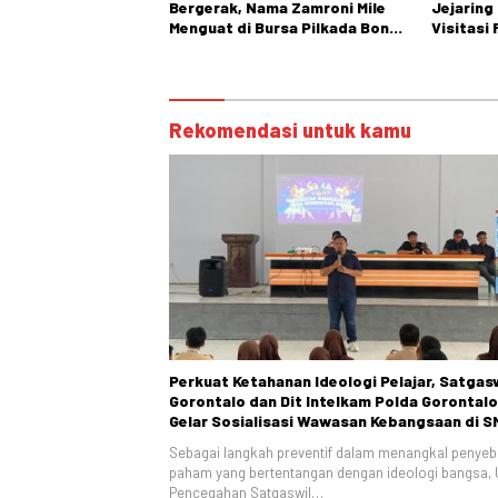
Bergerak, Nama Zamroni Mile
Jejaring
Menguat di Bursa Pilkada Bone
Visitasi
Bolango
Bidang O
Rekomendasi untuk kamu
Perkuat Ketahanan Ideologi Pelajar, Satgas
Gorontalo dan Dit Intelkam Polda Gorontalo
Gelar Sosialisasi Wawasan Kebangsaan di 
Negeri 1 Kabila
Sebagai langkah preventif dalam menangkal penye
paham yang bertentangan dengan ideologi bangsa, 
Pencegahan Satgaswil…