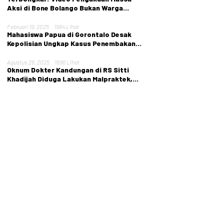
Aksi di Bone Bolango Bukan Warga
Setempat
Februari 19, 2025
1984 Lihat
Mahasiswa Papua di Gorontalo Desak
Kepolisian Ungkap Kasus Penembakan
Tarina Murib
Agustus 26, 2025
1696 Lihat
Oknum Dokter Kandungan di RS Sitti
Khadijah Diduga Lakukan Malpraktek,
Nyawa Pasien Melayang