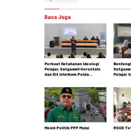
Baca Juga
Perkuat Ketahanan Ideologi
Bentengi
Pelajar, Satgaswil Gorontalo
Satgaswi
dan Dit Intelkam Polda
Pelajar 
Gorontalo Gelar Sosialisasi
NVE, dan
Wawasan Kebangsaan di SMA
Negeri 1 Kabila
Mesin Politik PPP Mulai
RSUD Tot