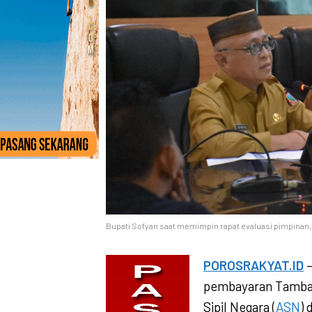
Bupati Sofyan saat memimpin rapat evaluasi pimpinan, 
POROSRAKYAT.ID
–
pembayaran Tambah
Sipil Negara (
ASN
) 