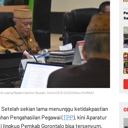
Agu
Pe
Sa
Go
Ke
di ruang Madani Kantor Bupati, Senin (3/3/2025).(foto/HUMAS)
 Setelah sekian lama menunggu ketidakpastian
O
an Pengahasilan Pegawai (
TPP
), kini Aparatur
di lingkup Pemkab Gorontalo bisa tersenyum.