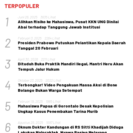
TERPOPULER
1
Juni 26, 2025
3635 Lihat
Alihkan Risiko ke Mahasiswa, Pusat KKN UNG Dinilai
Abai terhadap Tanggung Jawab Institusi
2
Februari 3, 2025
2264 Lihat
Presiden Prabowo Putuskan Pelantikan Kepala Daerah
Tanggal 20 Februari
3
April 30, 2026
2211 Lihat
Dituduh Buka Praktik Mandiri Ilegal, Mantri Heru Akan
Tempuh Jalur Hukum
4
Oktober 23, 2025
2022 Lihat
Terbongkar! Video Pengakuan Massa Aksi di Bone
Bolango Bukan Warga Setempat
5
Februari 19, 2025
1985 Lihat
Mahasiswa Papua di Gorontalo Desak Kepolisian
Ungkap Kasus Penembakan Tarina Murib
6
Agustus 26, 2025
1697 Lihat
Oknum Dokter Kandungan di RS Sitti Khadijah Diduga
Lakukan Malpraktek, Nyawa Pasien Melayang