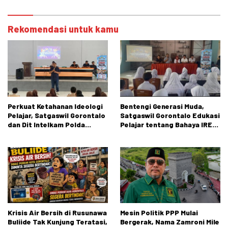
Ginekologi
Cokroaminoto
Rekomendasi untuk kamu
Perkuat Ketahanan Ideologi
Bentengi Generasi Muda,
Pelajar, Satgaswil Gorontalo
Satgaswil Gorontalo Edukasi
dan Dit Intelkam Polda
Pelajar tentang Bahaya IRET,
Gorontalo Gelar Sosialisasi
NVE, dan Konten True Crime
Wawasan Kebangsaan di SMA
Negeri 1 Kabila
Krisis Air Bersih di Rusunawa
Mesin Politik PPP Mulai
Buliide Tak Kunjung Teratasi,
Bergerak, Nama Zamroni Mile