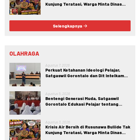
Kunjung Teratasi, Warga Minta Dinas
Perkim Kota Gorontalo Segera
Bertindak.
Selengkapnya
OLAHRAGA
Agustus 7, 2026
Perkuat Ketahanan Ideologi Pelajar,
Satgaswil Gorontalo dan Dit Intelkam
Polda Gorontalo Gelar Sosialisasi
Wawasan Kebangsaan di SMA Negeri 1
Kabila
Agustus 5, 2026
Bentengi Generasi Muda, Satgaswil
Gorontalo Edukasi Pelajar tentang
Bahaya IRET, NVE, dan Konten True
Crime
Agustus 3, 2026
Krisis Air Bersih di Rusunawa Buliide Tak
Kunjung Teratasi, Warga Minta Dinas
Perkim Kota Gorontalo Segera