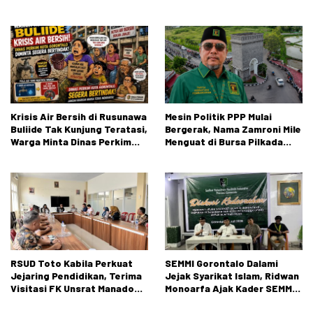
Gorontalo Gelar Sosialisasi
NVE, dan Konten True Crime
Wawasan Kebangsaan di SMA
Negeri 1 Kabila
Krisis Air Bersih di Rusunawa
Mesin Politik PPP Mulai
Buliide Tak Kunjung Teratasi,
Bergerak, Nama Zamroni Mile
Warga Minta Dinas Perkim
Menguat di Bursa Pilkada
Kota Gorontalo Segera
Bone Bolango
Bertindak.
RSUD Toto Kabila Perkuat
SEMMI Gorontalo Dalami
Jejaring Pendidikan, Terima
Jejak Syarikat Islam, Ridwan
Visitasi FK Unsrat Manado
Monoarfa Ajak Kader SEMMI
Bidang Obstetri dan
Teladani Perjuangan