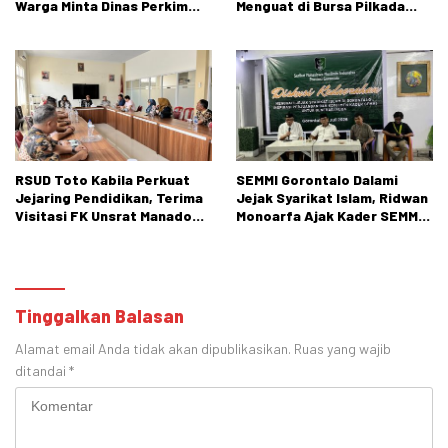
Warga Minta Dinas Perkim
Menguat di Bursa Pilkada
Kota Gorontalo Segera
Bone Bolango
Bertindak.
RSUD Toto Kabila Perkuat
SEMMI Gorontalo Dalami
Jejaring Pendidikan, Terima
Jejak Syarikat Islam, Ridwan
Visitasi FK Unsrat Manado
Monoarfa Ajak Kader SEMMI
Bidang Obstetri dan
Teladani Perjuangan
Ginekologi
Cokroaminoto
Tinggalkan Balasan
Alamat email Anda tidak akan dipublikasikan.
Ruas yang wajib
ditandai
*