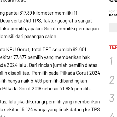
Teri
Obst
Agust
g pantai 317,39 kilometer memiliki 11
Bone
Desa serta 340 TPS, faktor geografis sangat
aku pemilih, apalagi Gorut memiliki pembagian
omisili dari pasangan calon.
TE
data KPU Gorut, total DPT sejumlah 92.601
sekitar 77.477 pemilih yang memberikan hak
1
da 2024 lalu. Dari rincian jumlah pemilih diatas,
ilih disabilitas. Pemilih pada Pilkada Gorut 2024
2
lih hanya naik 5.493 pemilih dibandingkan
 Pilkada Gorut 2018 sebesar 71.984 pemilih.
3
tas, lalu jika dikurangi pemilih yang memberikan
da sekitar 15.124 warga yang tidak datang ke TPS
4