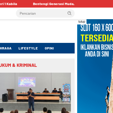
engi Generasi Muda, Satgaswil Gorontalo Edukasi Pelajar tentang 
tutup
HRAGA
LIFESTYLE
OPINI
UKUM & KRIMINAL