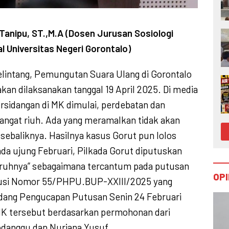
o Tanipu, ST.,M.A (Dosen Jurusan Sosiologi
al Universitas Negeri Gorontalo)
melintang, Pemungutan Suara Ulang di Gorontalo
kan dilaksanakan tanggal 19 April 2025. Di media
ersidangan di MK dimulai, perdebatan dan
angat riuh. Ada yang meramalkan tidak akan
 sebaliknya. Hasilnya kasus Gorut pun lolos
ada ujung Februari, Pilkada Gorut diputuskan
uruhnya” sebagaimana tercantum pada putusan
OPI
usi Nomor 55/PHPU.BUP-XXIII/2025 yang
dang Pengucapan Putusan Senin 24 Februari
K tersebut berdasarkan permohonan dari
odanggu dan Nurjana Yusuf.