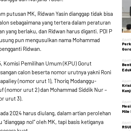
am putusan MK, Ridwan Yasin dianggap tidak bisa
lon sebagaimana yang tertera dalam peraturan
 yang berlaku, dan Ridwan harus diganti. PDI P
engusung pun mengusulkan nama Mohammad
Agust
Perk
 pengganti Ridwan.
Goro
Gela
Nege
Agust
5, Komisi Pemilihan Umum (KPU) Gorut
Bent
Eduk
sangan calon beserta nomor urutnya yakni Roni
Kont
paliey (nomor urut 1), Thoriq Modanggu-
Agust
Kris
uf (nomor urut 2) dan Mohammad Siddik Nur –
Kunj
Kota
r urut 3).
Agust
Mesi
Mile
kada 2024 harus diulang, dalam artian perolehan
u “dianggap nol” oleh MK, tapi basis ketiganya
Agust
RSUD
 secara kuat.