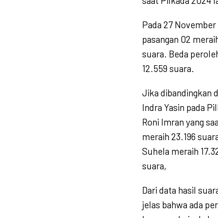
saat Pilkada 2024 l
Pada 27 November 2
pasangan 02 merai
suara. Beda perole
12.559 suara.
Jika dibandingkan
Indra Yasin pada Pi
Roni Imran yang sa
meraih 23.196 suar
Suhela meraih 17.32
suara,
Dari data hasil sua
jelas bahwa ada pe