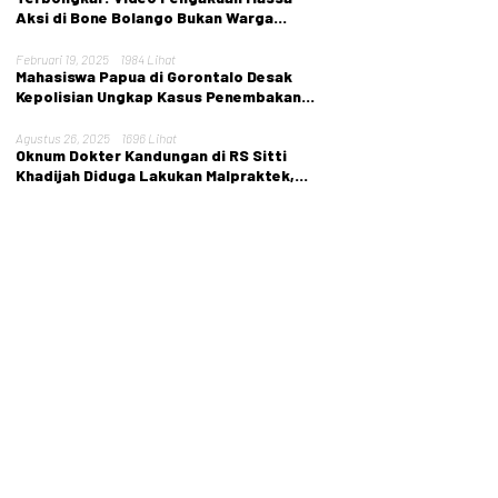
Aksi di Bone Bolango Bukan Warga
Setempat
Februari 19, 2025
1984 Lihat
Mahasiswa Papua di Gorontalo Desak
Kepolisian Ungkap Kasus Penembakan
Tarina Murib
Agustus 26, 2025
1696 Lihat
Oknum Dokter Kandungan di RS Sitti
Khadijah Diduga Lakukan Malpraktek,
Nyawa Pasien Melayang