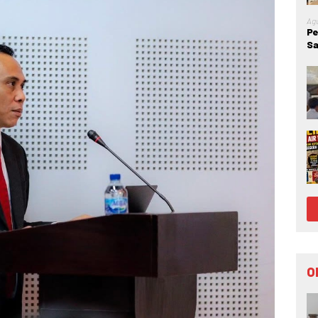
Agu
Pe
Sa
Go
Ke
O