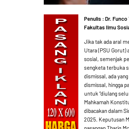
Penulis : Dr. Func
Fakultas Ilmu Sosi
Jika tak ada aral 
Utara (PSU Gorut) a
sosial, semenjak p
sengketa terbuka s
dismissal, ada yang
dismissal, hingga p
untuk “diulang sel
Mahkamah Konstit
dibacakan dalam Si
2025. Keputusan M
pasangan Thariq M