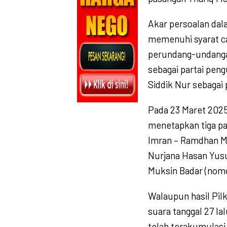
Akar persoalan dal
memenuhi syarat ca
perundang-undangan
sebagai partai p
Siddik Nur sebagai
Pada 23 Maret 202
menetapkan tiga pa
Imran – Ramdhan Ma
Nurjana Hasan Yus
Muksin Badar (nomo
Walaupun hasil Pil
suara tanggal 27 lal
telah terakumulasi