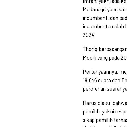
Imran, yakni ada k
Modanggu yang saat
incumbent, dan pad
incumbent, malah b
2024
Thoriq berpasangan 
Mopili yang pada 20
Pertanyaannya, me
18.646 suara dan 
perolehan suaranya
Harus diakui bahwa 
pemilih, yakni resp
sikap pemilih terh