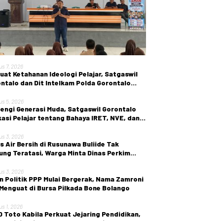
us 7, 2026
uat Ketahanan Ideologi Pelajar, Satgaswil
ntalo dan Dit Intelkam Polda Gorontalo
r Sosialisasi Wawasan Kebangsaan di SMA
ri 1 Kabila
us 5, 2026
engi Generasi Muda, Satgaswil Gorontalo
asi Pelajar tentang Bahaya IRET, NVE, dan
en True Crime
us 3, 2026
is Air Bersih di Rusunawa Buliide Tak
ung Teratasi, Warga Minta Dinas Perkim
 Gorontalo Segera Bertindak.
us 3, 2026
n Politik PPP Mulai Bergerak, Nama Zamroni
 Menguat di Bursa Pilkada Bone Bolango
us 1, 2026
 Toto Kabila Perkuat Jejaring Pendidikan,