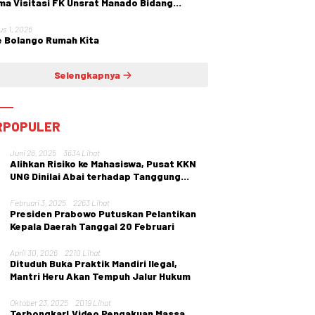
ma Visitasi FK Unsrat Manado Bidang
etri dan Ginekologi
us 1, 2026
 Bolango Rumah Kita
Selengkapnya
RPOPULER
Juni 26, 2025
3634 Lihat
Alihkan Risiko ke Mahasiswa, Pusat KKN
UNG Dinilai Abai terhadap Tanggung
Jawab Institusi
Februari 3, 2025
2263 Lihat
Presiden Prabowo Putuskan Pelantikan
Kepala Daerah Tanggal 20 Februari
April 30, 2026
2210 Lihat
Dituduh Buka Praktik Mandiri Ilegal,
Mantri Heru Akan Tempuh Jalur Hukum
Oktober 23, 2025
2019 Lihat
Terbongkar! Video Pengakuan Massa