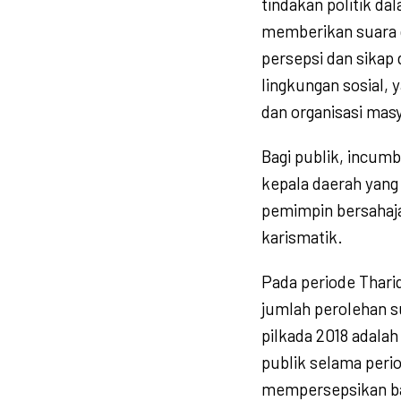
tindakan politik d
memberikan suara 
persepsi dan sikap
lingkungan sosial, ya
dan organisasi masy
Bagi publik, incum
kepala daerah yang
pemimpin bersahaj
karismatik.
Pada periode Thar
jumlah perolehan s
pilkada 2018 adalah
publik selama peri
mempersepsikan ba