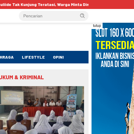
 Teratasi, Warga Minta Dinas Perkim Kota Gorontalo Segera Bertind
tutup
HRAGA
LIFESTYLE
OPINI
UKUM & KRIMINAL