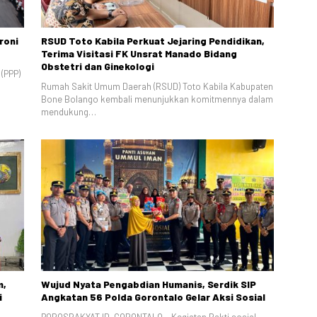
roni
RSUD Toto Kabila Perkuat Jejaring Pendidikan,
Terima Visitasi FK Unsrat Manado Bidang
Obstetri dan Ginekologi
(PPP)
Rumah Sakit Umum Daerah (RSUD) Toto Kabila Kabupaten
Bone Bolango kembali menunjukkan komitmennya dalam
mendukung…
m,
Wujud Nyata Pengabdian Humanis, Serdik SIP
i
Angkatan 56 Polda Gorontalo Gelar Aksi Sosial
POROSRAKYAT.ID, GORONTALO – Kegiatan Bakti sosial