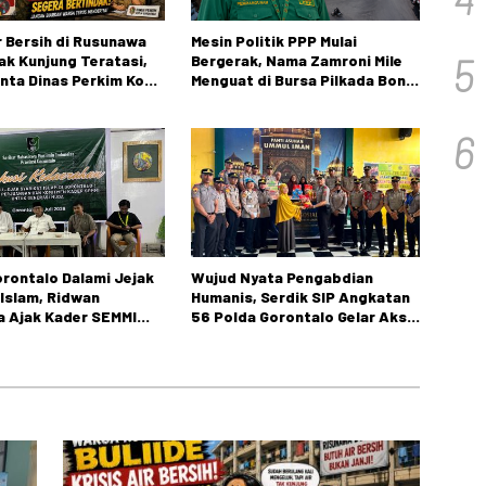
ir Bersih di Rusunawa
Mesin Politik PPP Mulai
5
Tak Kunjung Teratasi,
Bergerak, Nama Zamroni Mile
nta Dinas Perkim Kota
Menguat di Bursa Pilkada Bone
o Segera Bertindak.
Bolango
6
rontalo Dalami Jejak
Wujud Nyata Pengabdian
 Islam, Ridwan
Humanis, Serdik SIP Angkatan
 Ajak Kader SEMMI
56 Polda Gorontalo Gelar Aksi
 Perjuangan
Sosial
inoto