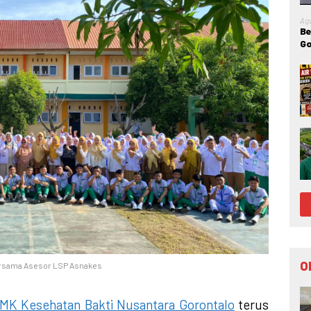
Ag
Be
Go
IR
O
bersama Asesor LSP Asnakes
MK Kesehatan Bakti Nusantara Gorontalo
terus