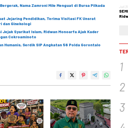
i Bergerak, Nama Zamroni Mile Menguat di Bursa Pilkada
Juli 3
SEMM
Ridw
at Jejaring Pendidikan, Terima Visitasi FK Unsrat
Per
i dan Ginekologi
 Jejak Syarikat Islam, Ridwan Monoarfa Ajak Kader
angan Cokroaminoto
n Humanis, Serdik SIP Angkatan 56 Polda Gorontalo
TE
1
2
3
4