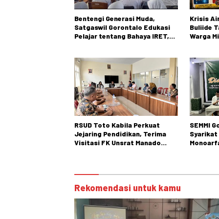
Bentengi Generasi Muda,
Krisis A
Satgaswil Gorontalo Edukasi
Buliide 
Pelajar tentang Bahaya IRET,
Warga Mi
NVE, dan Konten True Crime
Gorontal
RSUD Toto Kabila Perkuat
SEMMI Go
Jejaring Pendidikan, Terima
Syarikat
Visitasi FK Unsrat Manado
Monoarfa
Bidang Obstetri dan Ginekologi
Teladani
Cokroam
Rekomendasi untuk kamu