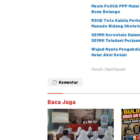
Mesin Politik PPP Mula
Bone Bolango
RSUD Toto Kabila Perku
Manado Bidang Obstetr
SEMMI Gorontalo Dalami
SEMMI Teladani Perju
Wujud Nyata Pengabdia
Gelar Aksi Sosial
Penulis: Majid Mustaki
Komentar
Baca Juga