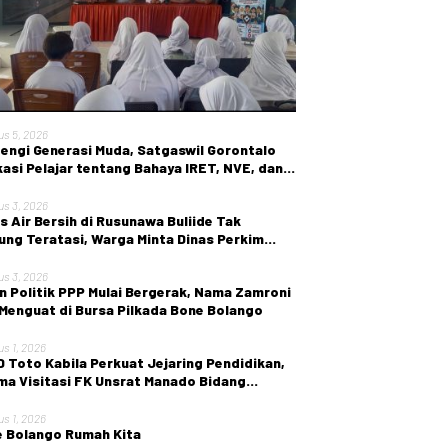
us 5, 2026
engi Generasi Muda, Satgaswil Gorontalo
asi Pelajar tentang Bahaya IRET, NVE, dan
en True Crime
us 3, 2026
is Air Bersih di Rusunawa Buliide Tak
ung Teratasi, Warga Minta Dinas Perkim
 Gorontalo Segera Bertindak.
us 3, 2026
n Politik PPP Mulai Bergerak, Nama Zamroni
 Menguat di Bursa Pilkada Bone Bolango
us 1, 2026
 Toto Kabila Perkuat Jejaring Pendidikan,
ma Visitasi FK Unsrat Manado Bidang
etri dan Ginekologi
us 1, 2026
 Bolango Rumah Kita