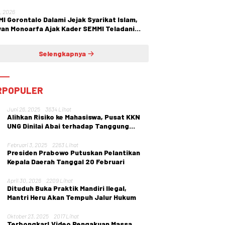
1, 2026
I Gorontalo Dalami Jejak Syarikat Islam,
an Monoarfa Ajak Kader SEMMI Teladani
juangan Cokroaminoto
Selengkapnya
RPOPULER
Juni 26, 2025
3634 Lihat
Alihkan Risiko ke Mahasiswa, Pusat KKN
UNG Dinilai Abai terhadap Tanggung
Jawab Institusi
Februari 3, 2025
2263 Lihat
Presiden Prabowo Putuskan Pelantikan
Kepala Daerah Tanggal 20 Februari
April 30, 2026
2209 Lihat
Dituduh Buka Praktik Mandiri Ilegal,
Mantri Heru Akan Tempuh Jalur Hukum
Oktober 23, 2025
2017 Lihat
Terbongkar! Video Pengakuan Massa