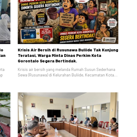
lo
Krisis Air Bersih di Rusunawa Buliide Tak Kunjung
dan
Teratasi, Warga Minta Dinas Perkim Kota
Gorontalo Segera Bertindak.
rta
Krisis air bersih yang melanda Rumah Susun Sederhana
ap
Sewa (Rusunawa) di Kelurahan Buliide, Kecamatan Kota…