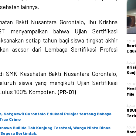
ehatan lainnya.
atan Bakti Nusantara Gorontalo, Ibu Krishna
ST menyampaikan bahwa Ujian Sertifikasi
aksanakan setiap tahun bagi siswa tingkat akhir
Agust
Bent
kan asesor dari Lembaga Sertifikasi Profesi
Eduk
Kont
Agust
Kris
Kunj
di SMK Kesehatan Bakti Nusantara Gorontalo,
Kota
eluruh siswa yang mengikuti Ujian Sertifikasi
Agust
Mesi
 Lulus 100% Kompoten.
(PR-01)
Mile
Agust
RSUD
, Satgaswil Gorontalo Edukasi Pelajar tentang Bahaya
Teri
True Crime
Obst
Agust
sunawa Buliide Tak Kunjung Teratasi, Warga Minta Dinas
Bone
 Segera Bertindak.