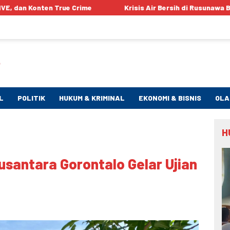
e Crime
Krisis Air Bersih di Rusunawa Buliide Tak Kunjung
L
POLITIK
HUKUM & KRIMINAL
EKONOMI & BISNIS
OLA
H
santara Gorontalo Gelar Ujian