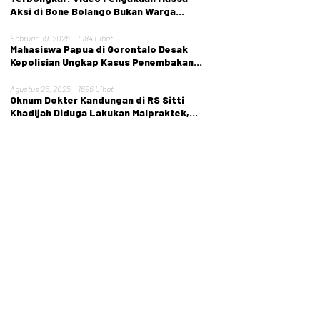
Aksi di Bone Bolango Bukan Warga
Setempat
Februari 19, 2025
1984 Lihat
Mahasiswa Papua di Gorontalo Desak
Kepolisian Ungkap Kasus Penembakan
Tarina Murib
Agustus 26, 2025
1696 Lihat
Oknum Dokter Kandungan di RS Sitti
Khadijah Diduga Lakukan Malpraktek,
Nyawa Pasien Melayang