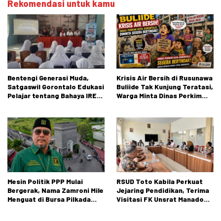
Rekomendasi untuk kamu
Bentengi Generasi Muda,
Krisis Air Bersih di Rusunawa
Satgaswil Gorontalo Edukasi
Buliide Tak Kunjung Teratasi,
Pelajar tentang Bahaya IRET,
Warga Minta Dinas Perkim
NVE, dan Konten True Crime
Kota Gorontalo Segera
Bertindak.
Mesin Politik PPP Mulai
RSUD Toto Kabila Perkuat
Bergerak, Nama Zamroni Mile
Jejaring Pendidikan, Terima
Menguat di Bursa Pilkada
Visitasi FK Unsrat Manado
Bone Bolango
Bidang Obstetri dan
Ginekologi