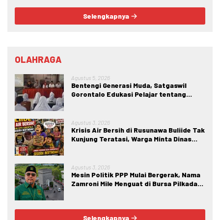
Selengkapnya
OLAHRAGA
Agustus 5, 2026
Bentengi Generasi Muda, Satgaswil
Gorontalo Edukasi Pelajar tentang
Bahaya IRET, NVE, dan Konten True
Crime
Agustus 3, 2026
Krisis Air Bersih di Rusunawa Buliide Tak
Kunjung Teratasi, Warga Minta Dinas
Perkim Kota Gorontalo Segera
Bertindak.
Agustus 3, 2026
Mesin Politik PPP Mulai Bergerak, Nama
Zamroni Mile Menguat di Bursa Pilkada
Bone Bolango
Selengkapnya