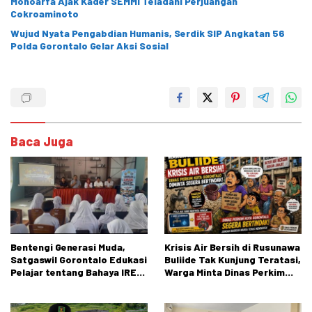
Monoarfa Ajak Kader SEMMI Teladani Perjuangan
Cokroaminoto
Wujud Nyata Pengabdian Humanis, Serdik SIP Angkatan 56
Polda Gorontalo Gelar Aksi Sosial
Baca Juga
Bentengi Generasi Muda,
Krisis Air Bersih di Rusunawa
Satgaswil Gorontalo Edukasi
Buliide Tak Kunjung Teratasi,
Pelajar tentang Bahaya IRET,
Warga Minta Dinas Perkim
NVE, dan Konten True Crime
Kota Gorontalo Segera
Bertindak.