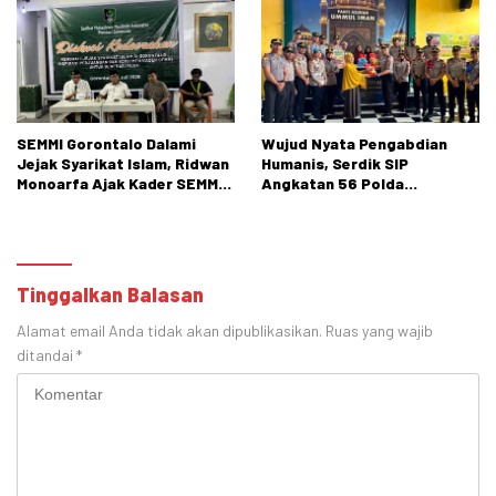
SEMMI Gorontalo Dalami
Wujud Nyata Pengabdian
Jejak Syarikat Islam, Ridwan
Humanis, Serdik SIP
Monoarfa Ajak Kader SEMMI
Angkatan 56 Polda
Teladani Perjuangan
Gorontalo Gelar Aksi Sosial
Cokroaminoto
Tinggalkan Balasan
Alamat email Anda tidak akan dipublikasikan.
Ruas yang wajib
ditandai
*