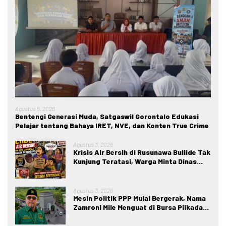
Agustus 5, 2026
Bentengi Generasi Muda, Satgaswil Gorontalo Edukasi
Pelajar tentang Bahaya IRET, NVE, dan Konten True Crime
Agustus 3, 2026
Krisis Air Bersih di Rusunawa Buliide Tak
Kunjung Teratasi, Warga Minta Dinas
Perkim Kota Gorontalo Segera
Bertindak.
Agustus 3, 2026
Mesin Politik PPP Mulai Bergerak, Nama
Zamroni Mile Menguat di Bursa Pilkada
Bone Bolango