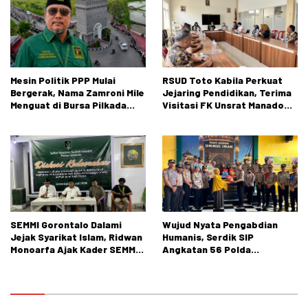
Mesin Politik PPP Mulai
RSUD Toto Kabila Perkuat
Bergerak, Nama Zamroni Mile
Jejaring Pendidikan, Terima
Menguat di Bursa Pilkada
Visitasi FK Unsrat Manado
Bone Bolango
Bidang Obstetri dan
Ginekologi
SEMMI Gorontalo Dalami
Wujud Nyata Pengabdian
Jejak Syarikat Islam, Ridwan
Humanis, Serdik SIP
Monoarfa Ajak Kader SEMMI
Angkatan 56 Polda
Teladani Perjuangan
Gorontalo Gelar Aksi Sosial
Cokroaminoto