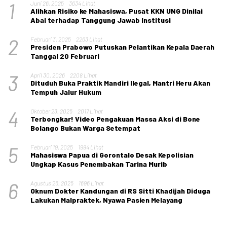
1
Juni 26, 2025
3634 Lihat
Alihkan Risiko ke Mahasiswa, Pusat KKN UNG Dinilai
Abai terhadap Tanggung Jawab Institusi
2
Februari 3, 2025
2263 Lihat
Presiden Prabowo Putuskan Pelantikan Kepala Daerah
Tanggal 20 Februari
3
April 30, 2026
2208 Lihat
Dituduh Buka Praktik Mandiri Ilegal, Mantri Heru Akan
Tempuh Jalur Hukum
4
Oktober 23, 2025
2017 Lihat
Terbongkar! Video Pengakuan Massa Aksi di Bone
Bolango Bukan Warga Setempat
5
Februari 19, 2025
1984 Lihat
Mahasiswa Papua di Gorontalo Desak Kepolisian
Ungkap Kasus Penembakan Tarina Murib
6
Agustus 26, 2025
1696 Lihat
Oknum Dokter Kandungan di RS Sitti Khadijah Diduga
Lakukan Malpraktek, Nyawa Pasien Melayang