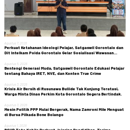
Agustus 7, 2026
Perkuat Ketahanan Ideologi Pelajar, Satgaswil Gorontalo dan
Dit Intelkam Polda Gorontalo Gelar Sosialisasi Wawasan
Kebangsaan di SMA Negeri 1 Kabila
Agustus 5, 2026
Bentengi Generasi Muda, Satgaswil Gorontalo Edukasi Pelajar
tentang Bahaya IRET, NVE, dan Konten True Crime
Agustus 3, 2026
Krisis Air Bersih di Rusunawa Buliide Tak Kunjung Teratasi,
Warga Minta Dinas Perkim Kota Gorontalo Segera Bertindak.
Agustus 3, 2026
Mesin Politik PPP Mulai Bergerak, Nama Zamroni Mile Menguat
di Bursa Pilkada Bone Bolango
Agustus 1, 2026
RSUD Toto Kabila Perkuat Jejaring Pendidikan, Terima