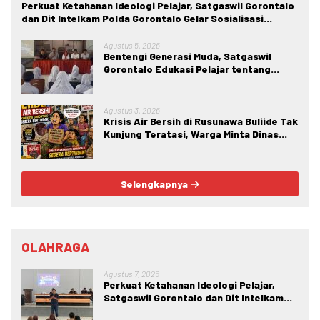
Perkuat Ketahanan Ideologi Pelajar, Satgaswil Gorontalo
dan Dit Intelkam Polda Gorontalo Gelar Sosialisasi
Wawasan Kebangsaan di SMA Negeri 1 Kabila
Agustus 5, 2026
Bentengi Generasi Muda, Satgaswil
Gorontalo Edukasi Pelajar tentang
Bahaya IRET, NVE, dan Konten True
Crime
Agustus 3, 2026
Krisis Air Bersih di Rusunawa Buliide Tak
Kunjung Teratasi, Warga Minta Dinas
Perkim Kota Gorontalo Segera
Bertindak.
Selengkapnya
OLAHRAGA
Agustus 7, 2026
Perkuat Ketahanan Ideologi Pelajar,
Satgaswil Gorontalo dan Dit Intelkam
Polda Gorontalo Gelar Sosialisasi