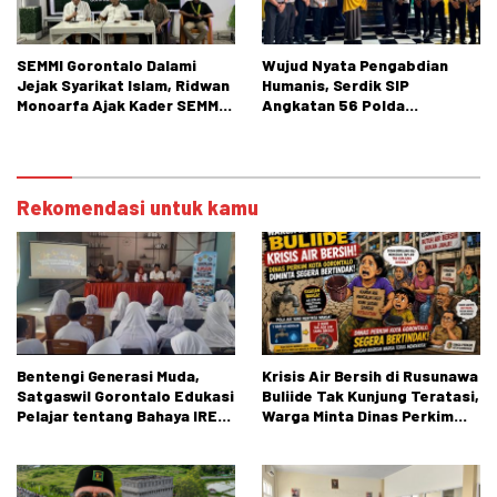
SEMMI Gorontalo Dalami
Wujud Nyata Pengabdian
Jejak Syarikat Islam, Ridwan
Humanis, Serdik SIP
Monoarfa Ajak Kader SEMMI
Angkatan 56 Polda
Teladani Perjuangan
Gorontalo Gelar Aksi Sosial
Cokroaminoto
Rekomendasi untuk kamu
Bentengi Generasi Muda,
Krisis Air Bersih di Rusunawa
Satgaswil Gorontalo Edukasi
Buliide Tak Kunjung Teratasi,
Pelajar tentang Bahaya IRET,
Warga Minta Dinas Perkim
NVE, dan Konten True Crime
Kota Gorontalo Segera
Bertindak.