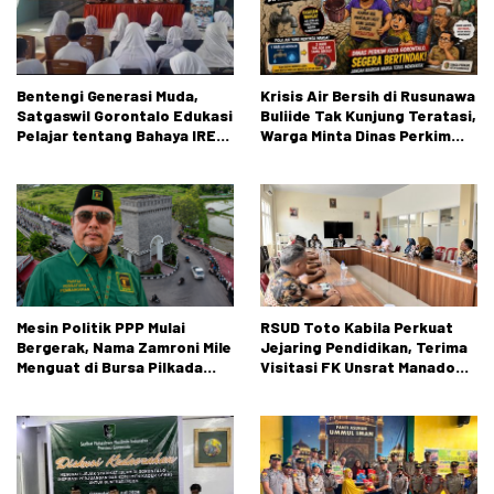
Bentengi Generasi Muda,
Krisis Air Bersih di Rusunawa
Satgaswil Gorontalo Edukasi
Buliide Tak Kunjung Teratasi,
Pelajar tentang Bahaya IRET,
Warga Minta Dinas Perkim
NVE, dan Konten True Crime
Kota Gorontalo Segera
Bertindak.
Mesin Politik PPP Mulai
RSUD Toto Kabila Perkuat
Bergerak, Nama Zamroni Mile
Jejaring Pendidikan, Terima
Menguat di Bursa Pilkada
Visitasi FK Unsrat Manado
Bone Bolango
Bidang Obstetri dan
Ginekologi