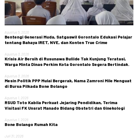
Agustus 5, 2026
Bentengi Generasi Muda, Satgaswil Gorontalo Edukasi Pelajar
tentang Bahaya IRET, NVE, dan Konten True Crime
Agustus 3, 2026
Krisis Air Bersih di Rusunawa Buliide Tak Kunjung Teratasi,
Warga Minta Dinas Perkim Kota Gorontalo Segera Bertindak.
Agustus 3, 2026
Mesin Politik PPP Mulai Bergerak, Nama Zamroni Mile Menguat
di Bursa Pilkada Bone Bolango
Agustus 1, 2026
RSUD Toto Kabila Perkuat Jejaring Pendidikan, Terima
Visitasi FK Unsrat Manado Bidang Obstetri dan Ginekologi
Agustus 1, 2026
Bone Bolango Rumah Kita
Juli 31, 2026