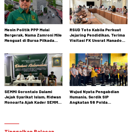
Mesin Politik PPP Mulai
RSUD Toto Kabila Perkuat
Bergerak, Nama Zamroni Mile
Jejaring Pendidikan, Terima
Menguat di Bursa Pilkada
Visitasi FK Unsrat Manado
Bone Bolango
Bidang Obstetri dan
Ginekologi
SEMMI Gorontalo Dalami
Wujud Nyata Pengabdian
Jejak Syarikat Islam, Ridwan
Humanis, Serdik SIP
Monoarfa Ajak Kader SEMMI
Angkatan 56 Polda
Teladani Perjuangan
Gorontalo Gelar Aksi Sosial
Cokroaminoto
Tinggalkan Balasan