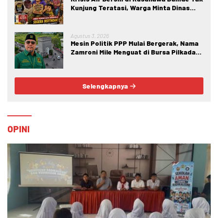
Kunjung Teratasi, Warga Minta Dinas
Perkim Kota Gorontalo Segera
Bertindak.
Agustus 3, 2026
Mesin Politik PPP Mulai Bergerak, Nama
Zamroni Mile Menguat di Bursa Pilkada
Bone Bolango
Selengkapnya
OPINI