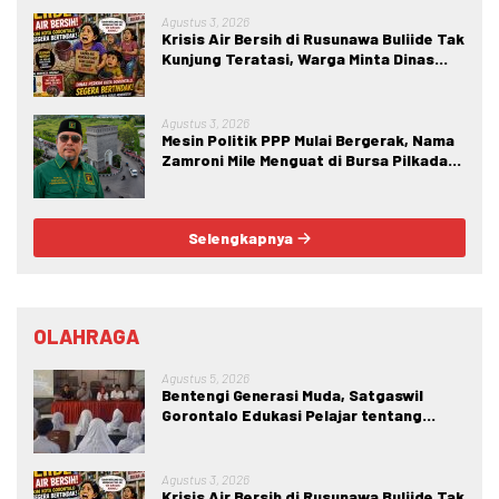
Agustus 3, 2026
Krisis Air Bersih di Rusunawa Buliide Tak
Kunjung Teratasi, Warga Minta Dinas
Perkim Kota Gorontalo Segera
Bertindak.
Agustus 3, 2026
Mesin Politik PPP Mulai Bergerak, Nama
Zamroni Mile Menguat di Bursa Pilkada
Bone Bolango
Selengkapnya
OLAHRAGA
Agustus 5, 2026
Bentengi Generasi Muda, Satgaswil
Gorontalo Edukasi Pelajar tentang
Bahaya IRET, NVE, dan Konten True
Crime
Agustus 3, 2026
Krisis Air Bersih di Rusunawa Buliide Tak