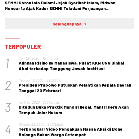
SEMMI Gorontalo Dalami Jejak Syarikat Islam, Ridwan
Monoarfa Ajak Kader SEMMI Teladani Perjuangan
Cokroaminoto
Selengkapnya
TERPOPULER
1
Juni 26, 2025
3634 Lihat
Alihkan Risiko ke Mahasiswa, Pusat KKN UNG Dinilai
Abai terhadap Tanggung Jawab Institusi
2
Februari 3, 2025
2263 Lihat
Presiden Prabowo Putuskan Pelantikan Kepala Daerah
Tanggal 20 Februari
3
April 30, 2026
2208 Lihat
Dituduh Buka Praktik Mandiri Ilegal, Mantri Heru Akan
Tempuh Jalur Hukum
4
Oktober 23, 2025
2017 Lihat
Terbongkar! Video Pengakuan Massa Aksi di Bone
Bolango Bukan Warga Setempat