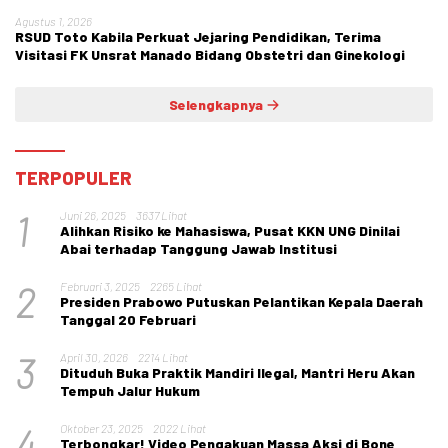
Agustus 1, 2026
RSUD Toto Kabila Perkuat Jejaring Pendidikan, Terima
Visitasi FK Unsrat Manado Bidang Obstetri dan Ginekologi
Selengkapnya
TERPOPULER
1
Juni 26, 2025
3637 Lihat
Alihkan Risiko ke Mahasiswa, Pusat KKN UNG Dinilai
Abai terhadap Tanggung Jawab Institusi
2
Februari 3, 2025
2265 Lihat
Presiden Prabowo Putuskan Pelantikan Kepala Daerah
Tanggal 20 Februari
3
April 30, 2026
2214 Lihat
Dituduh Buka Praktik Mandiri Ilegal, Mantri Heru Akan
Tempuh Jalur Hukum
4
Oktober 23, 2025
2022 Lihat
Terbongkar! Video Pengakuan Massa Aksi di Bone