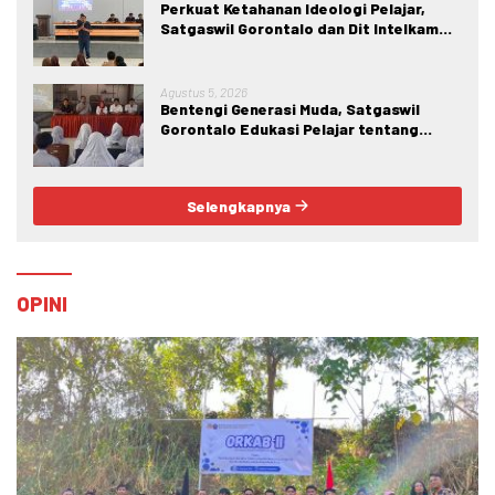
Perkuat Ketahanan Ideologi Pelajar,
Satgaswil Gorontalo dan Dit Intelkam
Polda Gorontalo Gelar Sosialisasi
Wawasan Kebangsaan di SMA Negeri 1
Kabila
Agustus 5, 2026
Bentengi Generasi Muda, Satgaswil
Gorontalo Edukasi Pelajar tentang
Bahaya IRET, NVE, dan Konten True
Crime
Selengkapnya
OPINI