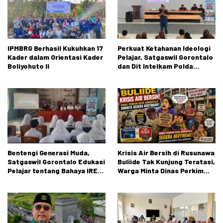
IPMBRG Berhasil Kukuhkan 17
Perkuat Ketahanan Ideologi
Kader dalam Orientasi Kader
Pelajar, Satgaswil Gorontalo
Boliyohuto II
dan Dit Intelkam Polda
Gorontalo Gelar Sosialisasi
Wawasan Kebangsaan di SMA
Negeri 1 Kabila
Bentengi Generasi Muda,
Krisis Air Bersih di Rusunawa
Satgaswil Gorontalo Edukasi
Buliide Tak Kunjung Teratasi,
Pelajar tentang Bahaya IRET,
Warga Minta Dinas Perkim
NVE, dan Konten True Crime
Kota Gorontalo Segera
Bertindak.