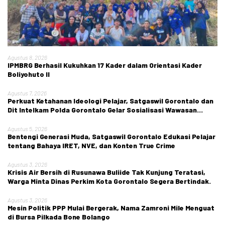
Agustus 8, 2026
IPMBRG Berhasil Kukuhkan 17 Kader dalam Orientasi Kader
Boliyohuto II
Agustus 7, 2026
Perkuat Ketahanan Ideologi Pelajar, Satgaswil Gorontalo dan
Dit Intelkam Polda Gorontalo Gelar Sosialisasi Wawasan
Kebangsaan di SMA Negeri 1 Kabila
Agustus 5, 2026
Bentengi Generasi Muda, Satgaswil Gorontalo Edukasi Pelajar
tentang Bahaya IRET, NVE, dan Konten True Crime
Agustus 3, 2026
Krisis Air Bersih di Rusunawa Buliide Tak Kunjung Teratasi,
Warga Minta Dinas Perkim Kota Gorontalo Segera Bertindak.
Agustus 3, 2026
Mesin Politik PPP Mulai Bergerak, Nama Zamroni Mile Menguat
di Bursa Pilkada Bone Bolango