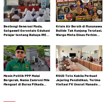
Bentengi Generasi Muda,
Krisis Air Bersih di Rusunawa
Satgaswil Gorontalo Edukasi
Buliide Tak Kunjung Teratasi,
Pelajar tentang Bahaya IRET,
Warga Minta Dinas Perkim
NVE, dan Konten True Crime
Kota Gorontalo Segera
Bertindak.
Mesin Politik PPP Mulai
RSUD Toto Kabila Perkuat
Bergerak, Nama Zamroni Mile
Jejaring Pendidikan, Terima
Menguat di Bursa Pilkada
Visitasi FK Unsrat Manado
Bone Bolango
Bidang Obstetri dan
Ginekologi