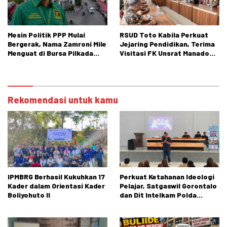
Mesin Politik PPP Mulai
RSUD Toto Kabila Perkuat
Bergerak, Nama Zamroni Mile
Jejaring Pendidikan, Terima
Menguat di Bursa Pilkada
Visitasi FK Unsrat Manado
Bone Bolango
Bidang Obstetri dan
Ginekologi
Rekomendasi untuk kamu
IPMBRG Berhasil Kukuhkan 17
Perkuat Ketahanan Ideologi
Kader dalam Orientasi Kader
Pelajar, Satgaswil Gorontalo
Boliyohuto II
dan Dit Intelkam Polda
Gorontalo Gelar Sosialisasi
Wawasan Kebangsaan di SMA
Negeri 1 Kabila