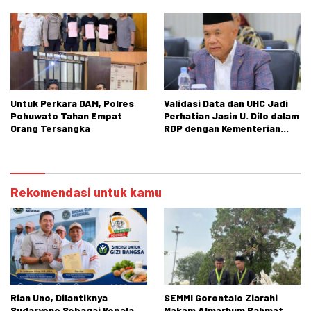
Untuk Perkara DAM, Polres
Validasi Data dan UHC Jadi
Pohuwato Tahan Empat
Perhatian Jasin U. Dilo dalam
Orang Tersangka
RDP dengan Kementerian
Sosial
Rekomendasi untuk kamu
Rian Uno, Dilantiknya
SEMMI Gorontalo Ziarahi
Sudaryono Sebagai Kepala
Makam Almarhum Rahmat