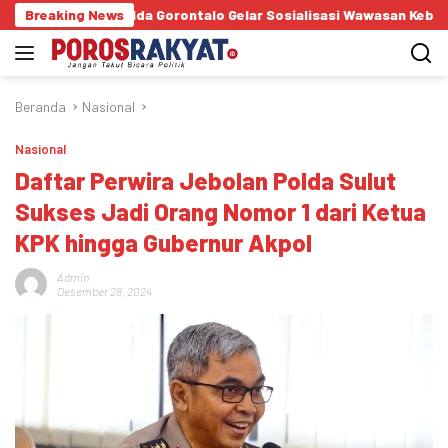
Langsung
kam Polda Gorontalo Gelar Sosialisasi Wawasan Kebangsaan di SMA N
Breaking News
ke
konten
Beranda
Nasional
Nasional
Daftar Perwira Jebolan Polda Sulut
Sukses Jadi Orang Nomor 1 dari Ketua
KPK hingga Gubernur Akpol
Admin
Desember 28, 2024