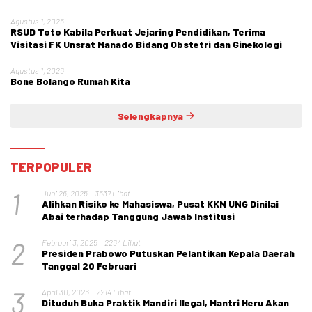
Agustus 1, 2026
RSUD Toto Kabila Perkuat Jejaring Pendidikan, Terima
Visitasi FK Unsrat Manado Bidang Obstetri dan Ginekologi
Agustus 1, 2026
Bone Bolango Rumah Kita
Selengkapnya
TERPOPULER
1
Juni 26, 2025
3637 Lihat
Alihkan Risiko ke Mahasiswa, Pusat KKN UNG Dinilai
Abai terhadap Tanggung Jawab Institusi
2
Februari 3, 2025
2264 Lihat
Presiden Prabowo Putuskan Pelantikan Kepala Daerah
Tanggal 20 Februari
3
April 30, 2026
2214 Lihat
Dituduh Buka Praktik Mandiri Ilegal, Mantri Heru Akan