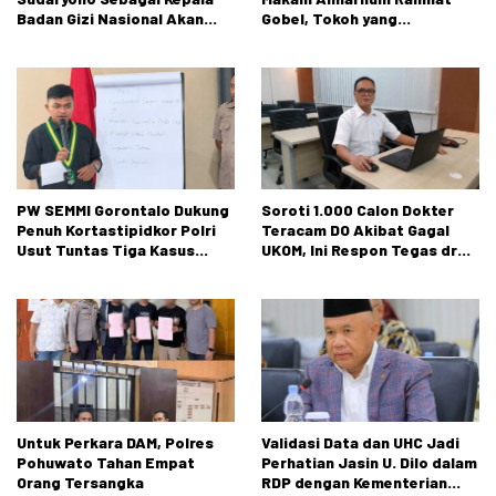
Badan Gizi Nasional Akan
Gobel, Tokoh yang
Membuka Peluang Pasar
Berkontribusi Besar bagi
Petani dan Nelayan diseluruh
Perjalanan Organisasi
Indonesia
PW SEMMI Gorontalo Dukung
Soroti 1.000 Calon Dokter
Penuh Kortastipidkor Polri
Teracam DO Akibat Gagal
Usut Tuntas Tiga Kasus
UKOM, Ini Respon Tegas dr
Dugaan Korupsi
Rusli Monoarfa
Untuk Perkara DAM, Polres
Validasi Data dan UHC Jadi
Pohuwato Tahan Empat
Perhatian Jasin U. Dilo dalam
Orang Tersangka
RDP dengan Kementerian