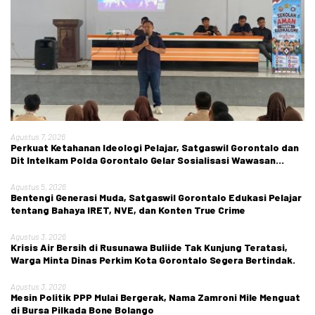
Agustus 7, 2026
Perkuat Ketahanan Ideologi Pelajar, Satgaswil Gorontalo dan
Dit Intelkam Polda Gorontalo Gelar Sosialisasi Wawasan
Kebangsaan di SMA Negeri 1 Kabila
Agustus 5, 2026
Bentengi Generasi Muda, Satgaswil Gorontalo Edukasi Pelajar
tentang Bahaya IRET, NVE, dan Konten True Crime
Agustus 3, 2026
Krisis Air Bersih di Rusunawa Buliide Tak Kunjung Teratasi,
Warga Minta Dinas Perkim Kota Gorontalo Segera Bertindak.
Agustus 3, 2026
Mesin Politik PPP Mulai Bergerak, Nama Zamroni Mile Menguat
di Bursa Pilkada Bone Bolango