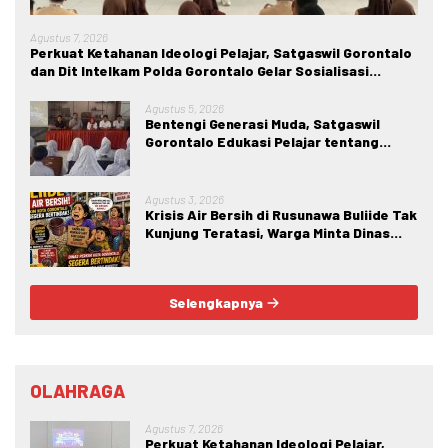
Agustus 7, 2026
Perkuat Ketahanan Ideologi Pelajar, Satgaswil Gorontalo
dan Dit Intelkam Polda Gorontalo Gelar Sosialisasi
Wawasan Kebangsaan di SMA Negeri 1 Kabila
Agustus 5, 2026
Bentengi Generasi Muda, Satgaswil
Gorontalo Edukasi Pelajar tentang
Bahaya IRET, NVE, dan Konten True
Crime
Agustus 3, 2026
Krisis Air Bersih di Rusunawa Buliide Tak
Kunjung Teratasi, Warga Minta Dinas
Perkim Kota Gorontalo Segera
Bertindak.
Selengkapnya
OLAHRAGA
Agustus 7, 2026
Perkuat Ketahanan Ideologi Pelajar,