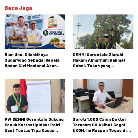
Baca Juga
Rian Uno, Dilantiknya
SEMMI Gorontalo Ziarahi
Sudaryono Sebagai Kepala
Makam Almarhum Rahmat
Badan Gizi Nasional Akan
Gobel, Tokoh yang
Membuka Peluang Pasar
Berkontribusi Besar bagi
Petani dan Nelayan diseluruh
Perjalanan Organisasi
Indonesia
PW SEMMI Gorontalo Dukung
Soroti 1.000 Calon Dokter
Penuh Kortastipidkor Polri
Teracam DO Akibat Gagal
Usut Tuntas Tiga Kasus
UKOM, Ini Respon Tegas dr
Dugaan Korupsi
Rusli Monoarfa