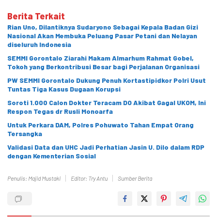
Berita Terkait
Rian Uno, Dilantiknya Sudaryono Sebagai Kepala Badan Gizi
Nasional Akan Membuka Peluang Pasar Petani dan Nelayan
diseluruh Indonesia
SEMMI Gorontalo Ziarahi Makam Almarhum Rahmat Gobel,
Tokoh yang Berkontribusi Besar bagi Perjalanan Organisasi
PW SEMMI Gorontalo Dukung Penuh Kortastipidkor Polri Usut
Tuntas Tiga Kasus Dugaan Korupsi
Soroti 1.000 Calon Dokter Teracam DO Akibat Gagal UKOM, Ini
Respon Tegas dr Rusli Monoarfa
Untuk Perkara DAM, Polres Pohuwato Tahan Empat Orang
Tersangka
Validasi Data dan UHC Jadi Perhatian Jasin U. Dilo dalam RDP
dengan Kementerian Sosial
Penulis: Majid Mustaki
Editor: Try Antu
Sumber Berita