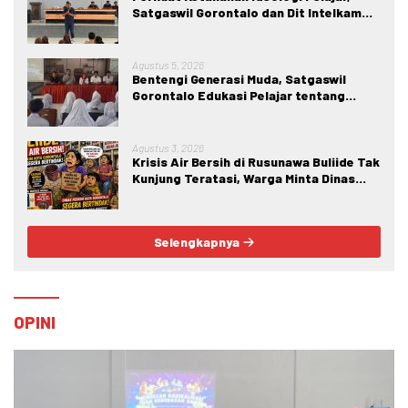
Satgaswil Gorontalo dan Dit Intelkam
Polda Gorontalo Gelar Sosialisasi
Wawasan Kebangsaan di SMA Negeri 1
Kabila
Agustus 5, 2026
Bentengi Generasi Muda, Satgaswil
Gorontalo Edukasi Pelajar tentang
Bahaya IRET, NVE, dan Konten True
Crime
Agustus 3, 2026
Krisis Air Bersih di Rusunawa Buliide Tak
Kunjung Teratasi, Warga Minta Dinas
Perkim Kota Gorontalo Segera
Bertindak.
Selengkapnya
OPINI