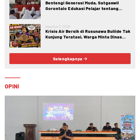
Bentengi Generasi Muda, Satgaswil
Gorontalo Edukasi Pelajar tentang
Bahaya IRET, NVE, dan Konten True
Crime
Agustus 3, 2026
Krisis Air Bersih di Rusunawa Buliide Tak
Kunjung Teratasi, Warga Minta Dinas
Perkim Kota Gorontalo Segera
Bertindak.
Selengkapnya
OPINI