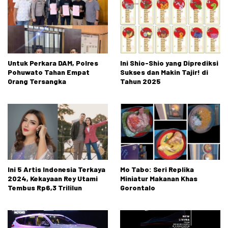
Untuk Perkara DAM, Polres
Ini Shio-Shio yang Diprediksi
Pohuwato Tahan Empat
Sukses dan Makin Tajir! di
Orang Tersangka
Tahun 2025
Ini 5 Artis Indonesia Terkaya
Mo Tabo: Seri Replika
2024, Kekayaan Rey Utami
Miniatur Makanan Khas
Tembus Rp6,3 Trililun
Gorontalo