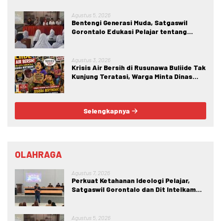
Wawasan Kebangsaan di SMA Negeri 1 Kabila
Agustus 5, 2026
Bentengi Generasi Muda, Satgaswil
Gorontalo Edukasi Pelajar tentang
Bahaya IRET, NVE, dan Konten True
Crime
Agustus 3, 2026
Krisis Air Bersih di Rusunawa Buliide Tak
Kunjung Teratasi, Warga Minta Dinas
Perkim Kota Gorontalo Segera
Bertindak.
Selengkapnya
OLAHRAGA
Agustus 7, 2026
Perkuat Ketahanan Ideologi Pelajar,
Satgaswil Gorontalo dan Dit Intelkam
Polda Gorontalo Gelar Sosialisasi
Wawasan Kebangsaan di SMA Negeri 1
Kabila
Agustus 5, 2026