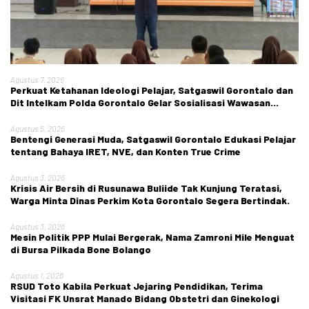
Agustus 7, 2026
Perkuat Ketahanan Ideologi Pelajar, Satgaswil Gorontalo dan
Dit Intelkam Polda Gorontalo Gelar Sosialisasi Wawasan
Kebangsaan di SMA Negeri 1 Kabila
Agustus 5, 2026
Bentengi Generasi Muda, Satgaswil Gorontalo Edukasi Pelajar
tentang Bahaya IRET, NVE, dan Konten True Crime
Agustus 3, 2026
Krisis Air Bersih di Rusunawa Buliide Tak Kunjung Teratasi,
Warga Minta Dinas Perkim Kota Gorontalo Segera Bertindak.
Agustus 3, 2026
Mesin Politik PPP Mulai Bergerak, Nama Zamroni Mile Menguat
di Bursa Pilkada Bone Bolango
Agustus 1, 2026
RSUD Toto Kabila Perkuat Jejaring Pendidikan, Terima
Visitasi FK Unsrat Manado Bidang Obstetri dan Ginekologi