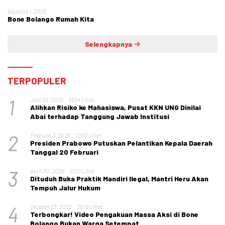
Agustus 1, 2026
Bone Bolango Rumah Kita
Selengkapnya
TERPOPULER
1
Juni 26, 2025
3634 Lihat
Alihkan Risiko ke Mahasiswa, Pusat KKN UNG Dinilai
Abai terhadap Tanggung Jawab Institusi
2
Februari 3, 2025
2263 Lihat
Presiden Prabowo Putuskan Pelantikan Kepala Daerah
Tanggal 20 Februari
3
April 30, 2026
2210 Lihat
Dituduh Buka Praktik Mandiri Ilegal, Mantri Heru Akan
Tempuh Jalur Hukum
4
Oktober 23, 2025
2019 Lihat
Terbongkar! Video Pengakuan Massa Aksi di Bone
Bolango Bukan Warga Setempat