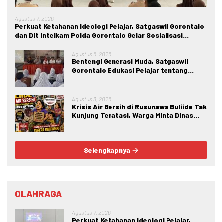
Agustus 7, 2026
Perkuat Ketahanan Ideologi Pelajar, Satgaswil Gorontalo
dan Dit Intelkam Polda Gorontalo Gelar Sosialisasi
Wawasan Kebangsaan di SMA Negeri 1 Kabila
Agustus 5, 2026
Bentengi Generasi Muda, Satgaswil
Gorontalo Edukasi Pelajar tentang
Bahaya IRET, NVE, dan Konten True
Crime
Agustus 3, 2026
Krisis Air Bersih di Rusunawa Buliide Tak
Kunjung Teratasi, Warga Minta Dinas
Perkim Kota Gorontalo Segera
Bertindak.
Selengkapnya
OLAHRAGA
Agustus 7, 2026
Perkuat Ketahanan Ideologi Pelajar,