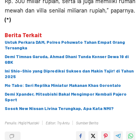
Rp. 300 miliar rupiah, serta ia juga memiliki rumah
mewah dan villa senilai miliaran rupiah,” paparnya.
(*)
Berita Terkait
Untuk Perkara DAM, Polres Pohuwato Tahan Empat Orang
Tersangka
Demi Timnas Garuda, Ahmad Dhani Tunda Konser Dewa 19 di
GBK
Ini Shio-Shio yang Diprediksi Sukses dan Makin Tajir! di Tahun
2025
Mo Tabo: Seri Replika Miniatur Makanan Khas Gorontalo
Demi Xpander, Mitsubishi Bakal Mengimpor Kembali Pajero
Sport
Sosok New Nissan Livina Terungkap, Apa Kata NMI?
Penulis: Majid Mustaki
Editor: Try Antu
Sumber Berita