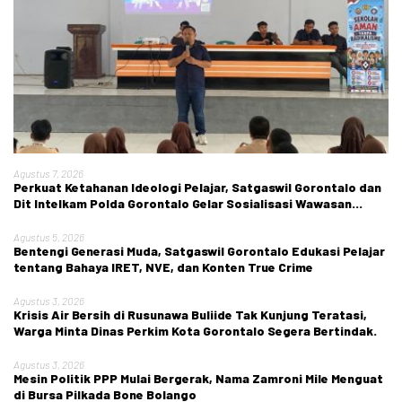
Agustus 7, 2026
Perkuat Ketahanan Ideologi Pelajar, Satgaswil Gorontalo dan
Dit Intelkam Polda Gorontalo Gelar Sosialisasi Wawasan
Kebangsaan di SMA Negeri 1 Kabila
Agustus 5, 2026
Bentengi Generasi Muda, Satgaswil Gorontalo Edukasi Pelajar
tentang Bahaya IRET, NVE, dan Konten True Crime
Agustus 3, 2026
Krisis Air Bersih di Rusunawa Buliide Tak Kunjung Teratasi,
Warga Minta Dinas Perkim Kota Gorontalo Segera Bertindak.
Agustus 3, 2026
Mesin Politik PPP Mulai Bergerak, Nama Zamroni Mile Menguat
di Bursa Pilkada Bone Bolango