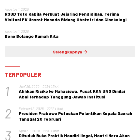
Agustus 1, 2026
RSUD Toto Kabila Perkuat Jejaring Pendidikan, Terima
Visitasi FK Unsrat Manado Bidang Obstetri dan Ginekologi
Agustus 1, 2026
Bone Bolango Rumah Kita
Selengkapnya
TERPOPULER
1
Juni 26, 2025
3634 Lihat
Alihkan Risiko ke Mahasiswa, Pusat KKN UNG Dinilai
Abai terhadap Tanggung Jawab Institusi
2
Februari 3, 2025
2263 Lihat
Presiden Prabowo Putuskan Pelantikan Kepala Daerah
Tanggal 20 Februari
3
April 30, 2026
2210 Lihat
Dituduh Buka Praktik Mandiri Ilegal, Mantri Heru Akan