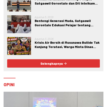
Satgaswil Gorontalo dan Dit Intelkam
Polda Gorontalo Gelar Sosialisasi
Wawasan Kebangsaan di SMA Negeri 1
Kabila
Agustus 5, 2026
Bentengi Generasi Muda, Satgaswil
Gorontalo Edukasi Pelajar tentang
Bahaya IRET, NVE, dan Konten True
Crime
Agustus 3, 2026
Krisis Air Bersih di Rusunawa Buliide Tak
Kunjung Teratasi, Warga Minta Dinas
Perkim Kota Gorontalo Segera
Bertindak.
Selengkapnya
OPINI