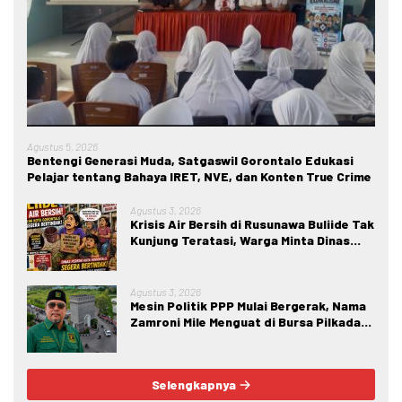
Agustus 5, 2026
Bentengi Generasi Muda, Satgaswil Gorontalo Edukasi
Pelajar tentang Bahaya IRET, NVE, dan Konten True Crime
Agustus 3, 2026
Krisis Air Bersih di Rusunawa Buliide Tak
Kunjung Teratasi, Warga Minta Dinas
Perkim Kota Gorontalo Segera
Bertindak.
Agustus 3, 2026
Mesin Politik PPP Mulai Bergerak, Nama
Zamroni Mile Menguat di Bursa Pilkada
Bone Bolango
Selengkapnya