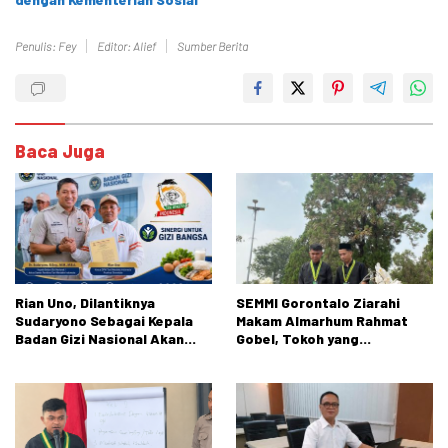
Penulis: Fey
Editor: Alief
Sumber Berita
Baca Juga
Rian Uno, Dilantiknya
SEMMI Gorontalo Ziarahi
Sudaryono Sebagai Kepala
Makam Almarhum Rahmat
Badan Gizi Nasional Akan
Gobel, Tokoh yang
Membuka Peluang Pasar
Berkontribusi Besar bagi
Petani dan Nelayan diseluruh
Perjalanan Organisasi
Indonesia