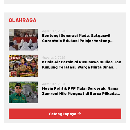
OLAHRAGA
Agustus 5, 2026
Bentengi Generasi Muda, Satgaswil
Gorontalo Edukasi Pelajar tentang
Bahaya IRET, NVE, dan Konten True
Crime
Agustus 3, 2026
Krisis Air Bersih di Rusunawa Buliide Tak
Kunjung Teratasi, Warga Minta Dinas
Perkim Kota Gorontalo Segera
Bertindak.
Agustus 3, 2026
Mesin Politik PPP Mulai Bergerak, Nama
Zamroni Mile Menguat di Bursa Pilkada
Bone Bolango
Selengkapnya