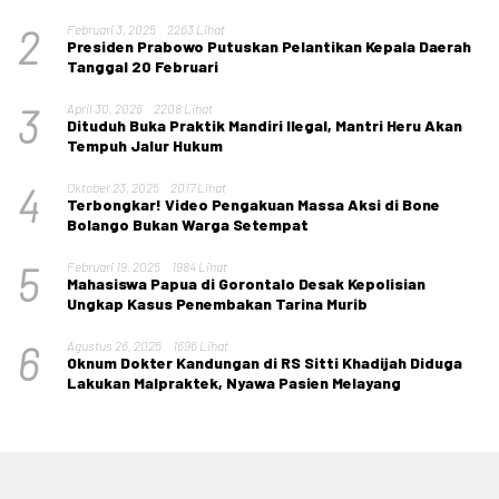
2
Februari 3, 2025
2263 Lihat
Presiden Prabowo Putuskan Pelantikan Kepala Daerah
Tanggal 20 Februari
3
April 30, 2026
2208 Lihat
Dituduh Buka Praktik Mandiri Ilegal, Mantri Heru Akan
Tempuh Jalur Hukum
4
Oktober 23, 2025
2017 Lihat
Terbongkar! Video Pengakuan Massa Aksi di Bone
Bolango Bukan Warga Setempat
5
Februari 19, 2025
1984 Lihat
Mahasiswa Papua di Gorontalo Desak Kepolisian
Ungkap Kasus Penembakan Tarina Murib
6
Agustus 26, 2025
1696 Lihat
Oknum Dokter Kandungan di RS Sitti Khadijah Diduga
Lakukan Malpraktek, Nyawa Pasien Melayang