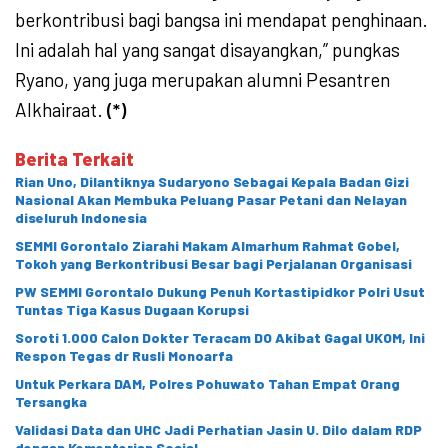
berkontribusi bagi bangsa ini mendapat penghinaan.
Ini adalah hal yang sangat disayangkan,” pungkas
Ryano, yang juga merupakan alumni Pesantren
Alkhairaat.
(*)
Berita Terkait
Rian Uno, Dilantiknya Sudaryono Sebagai Kepala Badan Gizi
Nasional Akan Membuka Peluang Pasar Petani dan Nelayan
diseluruh Indonesia
SEMMI Gorontalo Ziarahi Makam Almarhum Rahmat Gobel,
Tokoh yang Berkontribusi Besar bagi Perjalanan Organisasi
PW SEMMI Gorontalo Dukung Penuh Kortastipidkor Polri Usut
Tuntas Tiga Kasus Dugaan Korupsi
Soroti 1.000 Calon Dokter Teracam DO Akibat Gagal UKOM, Ini
Respon Tegas dr Rusli Monoarfa
Untuk Perkara DAM, Polres Pohuwato Tahan Empat Orang
Tersangka
Validasi Data dan UHC Jadi Perhatian Jasin U. Dilo dalam RDP
dengan Kementerian Sosial