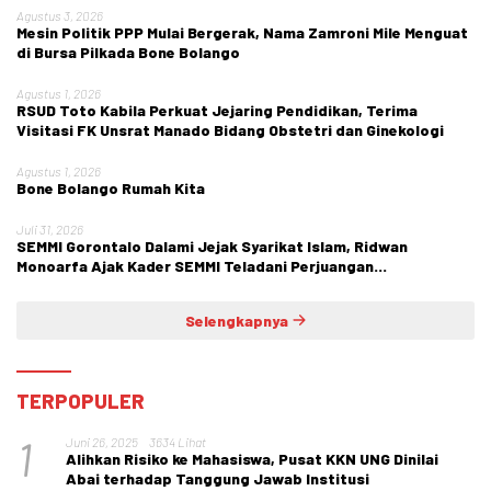
Agustus 3, 2026
Mesin Politik PPP Mulai Bergerak, Nama Zamroni Mile Menguat
di Bursa Pilkada Bone Bolango
Agustus 1, 2026
RSUD Toto Kabila Perkuat Jejaring Pendidikan, Terima
Visitasi FK Unsrat Manado Bidang Obstetri dan Ginekologi
Agustus 1, 2026
Bone Bolango Rumah Kita
Juli 31, 2026
SEMMI Gorontalo Dalami Jejak Syarikat Islam, Ridwan
Monoarfa Ajak Kader SEMMI Teladani Perjuangan
Cokroaminoto
Selengkapnya
TERPOPULER
1
Juni 26, 2025
3634 Lihat
Alihkan Risiko ke Mahasiswa, Pusat KKN UNG Dinilai
Abai terhadap Tanggung Jawab Institusi