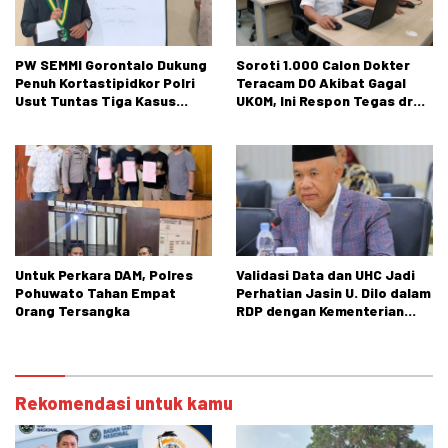
PW SEMMI Gorontalo Dukung
Soroti 1.000 Calon Dokter
Penuh Kortastipidkor Polri
Teracam DO Akibat Gagal
Usut Tuntas Tiga Kasus
UKOM, Ini Respon Tegas dr
Dugaan Korupsi
Rusli Monoarfa
Untuk Perkara DAM, Polres
Validasi Data dan UHC Jadi
Pohuwato Tahan Empat
Perhatian Jasin U. Dilo dalam
Orang Tersangka
RDP dengan Kementerian
Sosial
Rekomendasi untuk kamu