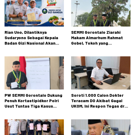
Rian Uno, Dilantiknya
SEMMI Gorontalo Ziarahi
Sudaryono Sebagai Kepala
Makam Almarhum Rahmat
Badan Gizi Nasional Akan
Gobel, Tokoh yang
Membuka Peluang Pasar
Berkontribusi Besar bagi
Petani dan Nelayan diseluruh
Perjalanan Organisasi
Indonesia
PW SEMMI Gorontalo Dukung
Soroti 1.000 Calon Dokter
Penuh Kortastipidkor Polri
Teracam DO Akibat Gagal
Usut Tuntas Tiga Kasus
UKOM, Ini Respon Tegas dr
Dugaan Korupsi
Rusli Monoarfa