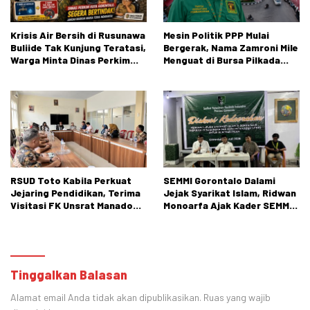
Krisis Air Bersih di Rusunawa
Mesin Politik PPP Mulai
Buliide Tak Kunjung Teratasi,
Bergerak, Nama Zamroni Mile
Warga Minta Dinas Perkim
Menguat di Bursa Pilkada
Kota Gorontalo Segera
Bone Bolango
Bertindak.
RSUD Toto Kabila Perkuat
SEMMI Gorontalo Dalami
Jejaring Pendidikan, Terima
Jejak Syarikat Islam, Ridwan
Visitasi FK Unsrat Manado
Monoarfa Ajak Kader SEMMI
Bidang Obstetri dan
Teladani Perjuangan
Ginekologi
Cokroaminoto
Tinggalkan Balasan
Alamat email Anda tidak akan dipublikasikan.
Ruas yang wajib