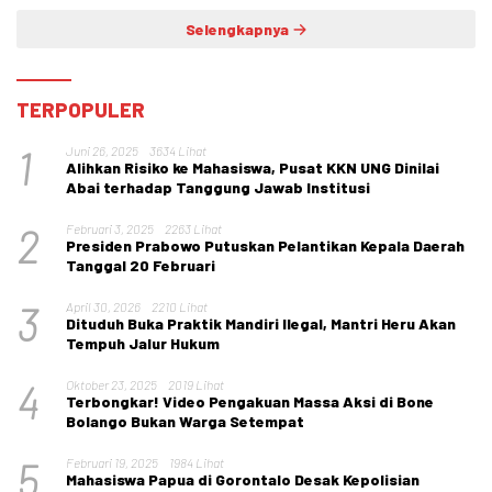
Selengkapnya
TERPOPULER
1
Juni 26, 2025
3634 Lihat
Alihkan Risiko ke Mahasiswa, Pusat KKN UNG Dinilai
Abai terhadap Tanggung Jawab Institusi
2
Februari 3, 2025
2263 Lihat
Presiden Prabowo Putuskan Pelantikan Kepala Daerah
Tanggal 20 Februari
3
April 30, 2026
2210 Lihat
Dituduh Buka Praktik Mandiri Ilegal, Mantri Heru Akan
Tempuh Jalur Hukum
4
Oktober 23, 2025
2019 Lihat
Terbongkar! Video Pengakuan Massa Aksi di Bone
Bolango Bukan Warga Setempat
5
Februari 19, 2025
1984 Lihat
Mahasiswa Papua di Gorontalo Desak Kepolisian