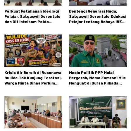
Perkuat Ketahanan Ideologi
Bentengi Generasi Muda,
Pelajar, Satgaswil Gorontalo
Satgaswil Gorontalo Edukasi
dan Dit Intelkam Polda
Pelajar tentang Bahaya IRET,
Gorontalo Gelar Sosialisasi
NVE, dan Konten True Crime
Wawasan Kebangsaan di SMA
Negeri 1 Kabila
Krisis Air Bersih di Rusunawa
Mesin Politik PPP Mulai
Buliide Tak Kunjung Teratasi,
Bergerak, Nama Zamroni Mile
Warga Minta Dinas Perkim
Menguat di Bursa Pilkada
Kota Gorontalo Segera
Bone Bolango
Bertindak.