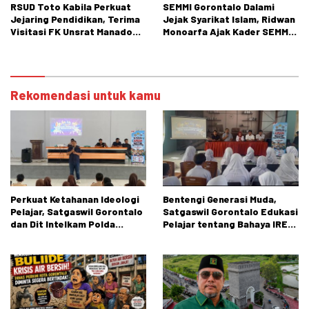
RSUD Toto Kabila Perkuat
SEMMI Gorontalo Dalami
Jejaring Pendidikan, Terima
Jejak Syarikat Islam, Ridwan
Visitasi FK Unsrat Manado
Monoarfa Ajak Kader SEMMI
Bidang Obstetri dan
Teladani Perjuangan
Ginekologi
Cokroaminoto
Rekomendasi untuk kamu
Perkuat Ketahanan Ideologi
Bentengi Generasi Muda,
Pelajar, Satgaswil Gorontalo
Satgaswil Gorontalo Edukasi
dan Dit Intelkam Polda
Pelajar tentang Bahaya IRET,
Gorontalo Gelar Sosialisasi
NVE, dan Konten True Crime
Wawasan Kebangsaan di SMA
Negeri 1 Kabila