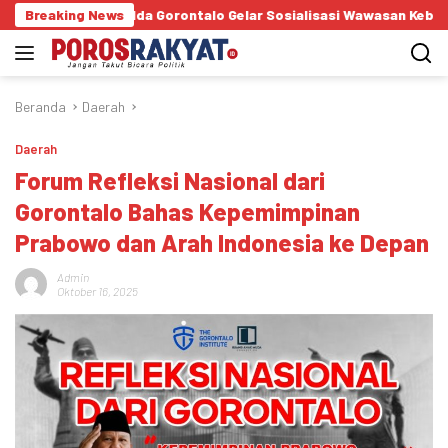
Langsung
 Polda Gorontalo Gelar Sosialisasi Wawasan Kebangsaan di SMA Nege
Breaking News
ke
konten
Beranda
Daerah
Daerah
Forum Refleksi Nasional dari
Gorontalo Bahas Kepemimpinan
Prabowo dan Arah Indonesia ke Depan
Admin
Oktober 16, 2025