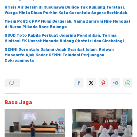
Krisis Air Bersih di Rusunawa Buliide Tak Kunjung Teratasi,
Warga Minta Dinas Perkim Kota Gorontalo Segera Bertindak.
Mesin Politik PPP Mulai Bergerak, Nama Zamroni Mile Menguat
di Bursa Pilkada Bone Bolango
RSUD Toto Kabila Perkuat Jejaring Pendidikan, Terima
Visitasi FK Unsrat Manado Bidang Obstetri dan Ginekologi
SEMMI Gorontalo Dalami Jejak Syarikat Islam, Ridwan
Monoarfa Ajak Kader SEMMI Teladani Perjuangan
Cokroaminoto
Baca Juga