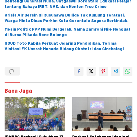
Bentengi Generasi Muda, Satgaswil Gorontalo Edukasi Pelajar
tentang Bahaya IRET, NVE, dan Konten True Crime
Krisis Air Bersih di Rusunawa Buliide Tak Kunjung Teratasi,
Warga Minta Dinas Perkim Kota Gorontalo Segera Bertindak.
Mesin Politik PPP Mulai Bergerak, Nama Zamroni Mile Menguat
di Bursa Pilkada Bone Bolango
RSUD Toto Kabila Perkuat Jejaring Pendidikan, Terima
Visitasi FK Unsrat Manado Bidang Obstetri dan Ginekologi
Baca Juga
IPMBRG Berhasil Kukuhkan 17
Perkuat Ketahanan Ideologi