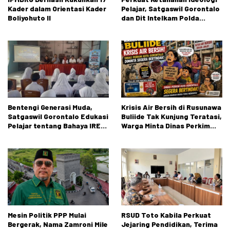
Kader dalam Orientasi Kader
Pelajar, Satgaswil Gorontalo
Boliyohuto II
dan Dit Intelkam Polda
Gorontalo Gelar Sosialisasi
Wawasan Kebangsaan di SMA
Negeri 1 Kabila
Bentengi Generasi Muda,
Krisis Air Bersih di Rusunawa
Satgaswil Gorontalo Edukasi
Buliide Tak Kunjung Teratasi,
Pelajar tentang Bahaya IRET,
Warga Minta Dinas Perkim
NVE, dan Konten True Crime
Kota Gorontalo Segera
Bertindak.
Mesin Politik PPP Mulai
RSUD Toto Kabila Perkuat
Bergerak, Nama Zamroni Mile
Jejaring Pendidikan, Terima