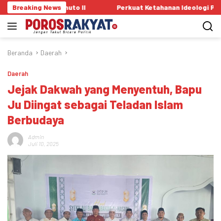
Langsung
liyohuto II
Breaking News
Perkuat Ketahanan Ideologi Pelajar, Satgaswil
ke
konten
Beranda
Daerah
Daerah
Jejak Dakwah yang Menyentuh, Bapu
Ju Diingat sebagai Teladan Islam
Berbudaya
Admin
Juli 10, 2025