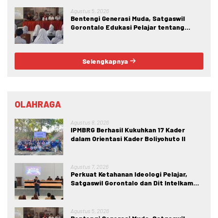
Wawasan Kebangsaan di SMA Negeri 1
Kabila
Agustus 5, 2026
Bentengi Generasi Muda, Satgaswil
Gorontalo Edukasi Pelajar tentang
Bahaya IRET, NVE, dan Konten True
Crime
Selengkapnya
OLAHRAGA
Agustus 8, 2026
IPMBRG Berhasil Kukuhkan 17 Kader
dalam Orientasi Kader Boliyohuto II
Agustus 7, 2026
Perkuat Ketahanan Ideologi Pelajar,
Satgaswil Gorontalo dan Dit Intelkam
Polda Gorontalo Gelar Sosialisasi
Wawasan Kebangsaan di SMA Negeri 1
Kabila
Agustus 5, 2026