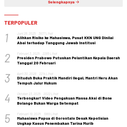
Selengkapnya
TERPOPULER
1
Juni 26, 2025
3637 Lihat
Alihkan Risiko ke Mahasiswa, Pusat KKN UNG Dinilai
Abai terhadap Tanggung Jawab Institusi
2
Februari 3, 2025
2265 Lihat
Presiden Prabowo Putuskan Pelantikan Kepala Daerah
Tanggal 20 Februari
3
April 30, 2026
2214 Lihat
Dituduh Buka Praktik Mandiri Ilegal, Mantri Heru Akan
Tempuh Jalur Hukum
4
Oktober 23, 2025
2022 Lihat
Terbongkar! Video Pengakuan Massa Aksi di Bone
Bolango Bukan Warga Setempat
5
Februari 19, 2025
1989 Lihat
Mahasiswa Papua di Gorontalo Desak Kepolisian
Ungkap Kasus Penembakan Tarina Murib