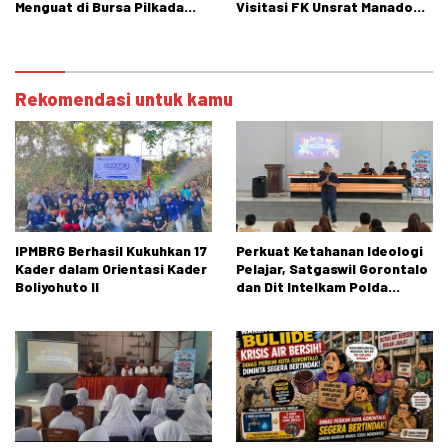
Menguat di Bursa Pilkada
Visitasi FK Unsrat Manado
Bone Bolango
Bidang Obstetri dan
Ginekologi
Rekomendasi untuk kamu
IPMBRG Berhasil Kukuhkan 17
Perkuat Ketahanan Ideologi
Kader dalam Orientasi Kader
Pelajar, Satgaswil Gorontalo
Boliyohuto II
dan Dit Intelkam Polda
Gorontalo Gelar Sosialisasi
Wawasan Kebangsaan di SMA
Negeri 1 Kabila