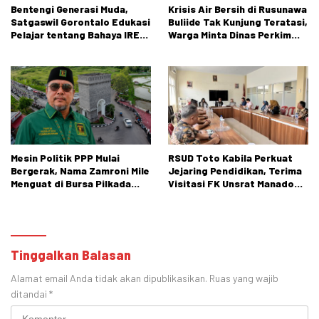
Bentengi Generasi Muda,
Krisis Air Bersih di Rusunawa
Satgaswil Gorontalo Edukasi
Buliide Tak Kunjung Teratasi,
Pelajar tentang Bahaya IRET,
Warga Minta Dinas Perkim
NVE, dan Konten True Crime
Kota Gorontalo Segera
Bertindak.
Mesin Politik PPP Mulai
RSUD Toto Kabila Perkuat
Bergerak, Nama Zamroni Mile
Jejaring Pendidikan, Terima
Menguat di Bursa Pilkada
Visitasi FK Unsrat Manado
Bone Bolango
Bidang Obstetri dan
Ginekologi
Tinggalkan Balasan
Alamat email Anda tidak akan dipublikasikan.
Ruas yang wajib
ditandai
*