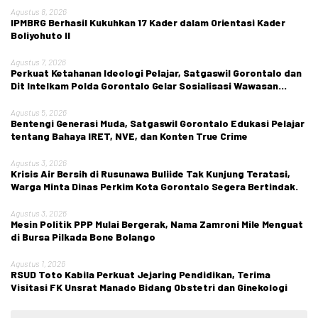
Agustus 8, 2026
IPMBRG Berhasil Kukuhkan 17 Kader dalam Orientasi Kader
Boliyohuto II
Agustus 7, 2026
Perkuat Ketahanan Ideologi Pelajar, Satgaswil Gorontalo dan
Dit Intelkam Polda Gorontalo Gelar Sosialisasi Wawasan
Kebangsaan di SMA Negeri 1 Kabila
Agustus 5, 2026
Bentengi Generasi Muda, Satgaswil Gorontalo Edukasi Pelajar
tentang Bahaya IRET, NVE, dan Konten True Crime
Agustus 3, 2026
Krisis Air Bersih di Rusunawa Buliide Tak Kunjung Teratasi,
Warga Minta Dinas Perkim Kota Gorontalo Segera Bertindak.
Agustus 3, 2026
Mesin Politik PPP Mulai Bergerak, Nama Zamroni Mile Menguat
di Bursa Pilkada Bone Bolango
Agustus 1, 2026
RSUD Toto Kabila Perkuat Jejaring Pendidikan, Terima
Visitasi FK Unsrat Manado Bidang Obstetri dan Ginekologi