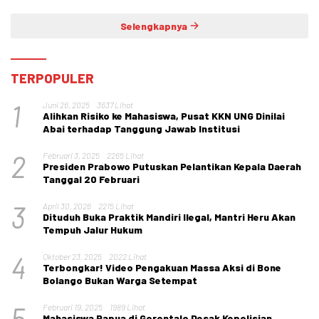
Selengkapnya
TERPOPULER
1
Juni 26, 2025
3637 Lihat
Alihkan Risiko ke Mahasiswa, Pusat KKN UNG Dinilai
Abai terhadap Tanggung Jawab Institusi
2
Februari 3, 2025
2265 Lihat
Presiden Prabowo Putuskan Pelantikan Kepala Daerah
Tanggal 20 Februari
3
April 30, 2026
2215 Lihat
Dituduh Buka Praktik Mandiri Ilegal, Mantri Heru Akan
Tempuh Jalur Hukum
4
Oktober 23, 2025
2022 Lihat
Terbongkar! Video Pengakuan Massa Aksi di Bone
Bolango Bukan Warga Setempat
5
Februari 19, 2025
1989 Lihat
Mahasiswa Papua di Gorontalo Desak Kepolisian