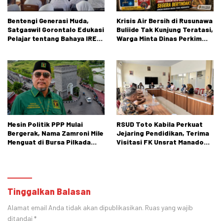
Bentengi Generasi Muda,
Krisis Air Bersih di Rusunawa
Satgaswil Gorontalo Edukasi
Buliide Tak Kunjung Teratasi,
Pelajar tentang Bahaya IRET,
Warga Minta Dinas Perkim
NVE, dan Konten True Crime
Kota Gorontalo Segera
Bertindak.
Mesin Politik PPP Mulai
RSUD Toto Kabila Perkuat
Bergerak, Nama Zamroni Mile
Jejaring Pendidikan, Terima
Menguat di Bursa Pilkada
Visitasi FK Unsrat Manado
Bone Bolango
Bidang Obstetri dan
Ginekologi
Tinggalkan Balasan
Alamat email Anda tidak akan dipublikasikan.
Ruas yang wajib
ditandai
*