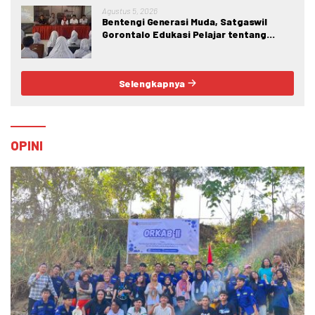
Kabila
Agustus 5, 2026
Bentengi Generasi Muda, Satgaswil
Gorontalo Edukasi Pelajar tentang
Bahaya IRET, NVE, dan Konten True
Crime
Selengkapnya
OPINI