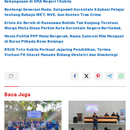
Kebangsaan di SMA Negeri 1 Kabila
Bentengi Generasi Muda, Satgaswil Gorontalo Edukasi Pelajar
tentang Bahaya IRET, NVE, dan Konten True Crime
Krisis Air Bersih di Rusunawa Buliide Tak Kunjung Teratasi,
Warga Minta Dinas Perkim Kota Gorontalo Segera Bertindak.
Mesin Politik PPP Mulai Bergerak, Nama Zamroni Mile Menguat
di Bursa Pilkada Bone Bolango
RSUD Toto Kabila Perkuat Jejaring Pendidikan, Terima
Visitasi FK Unsrat Manado Bidang Obstetri dan Ginekologi
Baca Juga