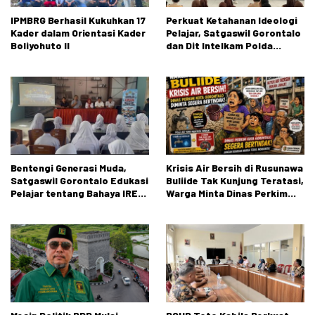
IPMBRG Berhasil Kukuhkan 17
Perkuat Ketahanan Ideologi
Kader dalam Orientasi Kader
Pelajar, Satgaswil Gorontalo
Boliyohuto II
dan Dit Intelkam Polda
Gorontalo Gelar Sosialisasi
Wawasan Kebangsaan di SMA
Negeri 1 Kabila
Bentengi Generasi Muda,
Krisis Air Bersih di Rusunawa
Satgaswil Gorontalo Edukasi
Buliide Tak Kunjung Teratasi,
Pelajar tentang Bahaya IRET,
Warga Minta Dinas Perkim
NVE, dan Konten True Crime
Kota Gorontalo Segera
Bertindak.