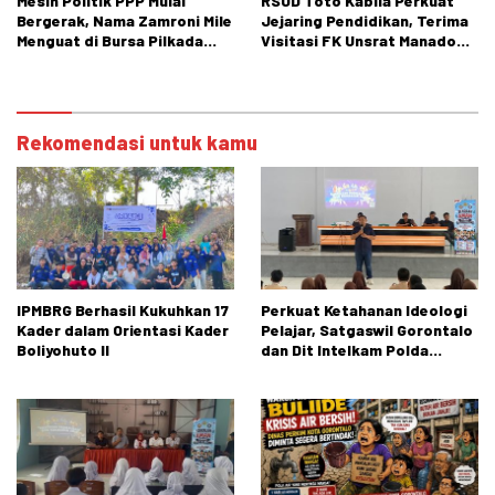
Mesin Politik PPP Mulai
RSUD Toto Kabila Perkuat
Bergerak, Nama Zamroni Mile
Jejaring Pendidikan, Terima
Menguat di Bursa Pilkada
Visitasi FK Unsrat Manado
Bone Bolango
Bidang Obstetri dan
Ginekologi
Rekomendasi untuk kamu
IPMBRG Berhasil Kukuhkan 17
Perkuat Ketahanan Ideologi
Kader dalam Orientasi Kader
Pelajar, Satgaswil Gorontalo
Boliyohuto II
dan Dit Intelkam Polda
Gorontalo Gelar Sosialisasi
Wawasan Kebangsaan di SMA
Negeri 1 Kabila