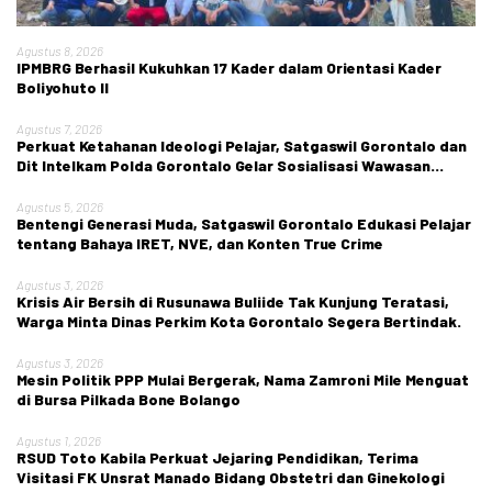
Agustus 8, 2026
IPMBRG Berhasil Kukuhkan 17 Kader dalam Orientasi Kader
Boliyohuto II
Agustus 7, 2026
Perkuat Ketahanan Ideologi Pelajar, Satgaswil Gorontalo dan
Dit Intelkam Polda Gorontalo Gelar Sosialisasi Wawasan
Kebangsaan di SMA Negeri 1 Kabila
Agustus 5, 2026
Bentengi Generasi Muda, Satgaswil Gorontalo Edukasi Pelajar
tentang Bahaya IRET, NVE, dan Konten True Crime
Agustus 3, 2026
Krisis Air Bersih di Rusunawa Buliide Tak Kunjung Teratasi,
Warga Minta Dinas Perkim Kota Gorontalo Segera Bertindak.
Agustus 3, 2026
Mesin Politik PPP Mulai Bergerak, Nama Zamroni Mile Menguat
di Bursa Pilkada Bone Bolango
Agustus 1, 2026
RSUD Toto Kabila Perkuat Jejaring Pendidikan, Terima
Visitasi FK Unsrat Manado Bidang Obstetri dan Ginekologi