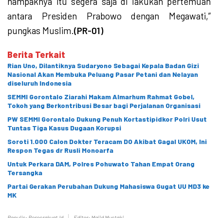
nampaknya itu segera saja di lakukan pertemuan
antara Presiden Prabowo dengan Megawati,”
pungkas Muslim.
(PR-01)
Berita Terkait
Rian Uno, Dilantiknya Sudaryono Sebagai Kepala Badan Gizi
Nasional Akan Membuka Peluang Pasar Petani dan Nelayan
diseluruh Indonesia
SEMMI Gorontalo Ziarahi Makam Almarhum Rahmat Gobel,
Tokoh yang Berkontribusi Besar bagi Perjalanan Organisasi
PW SEMMI Gorontalo Dukung Penuh Kortastipidkor Polri Usut
Tuntas Tiga Kasus Dugaan Korupsi
Soroti 1.000 Calon Dokter Teracam DO Akibat Gagal UKOM, Ini
Respon Tegas dr Rusli Monoarfa
Untuk Perkara DAM, Polres Pohuwato Tahan Empat Orang
Tersangka
Partai Gerakan Perubahan Dukung Mahasiswa Gugat UU MD3 ke
MK
Penulis: Porosrakyat.id
Editor: Majid Mustaki