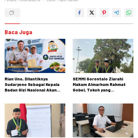
Baca Juga
Rian Uno, Dilantiknya
SEMMI Gorontalo Ziarahi
Sudaryono Sebagai Kepala
Makam Almarhum Rahmat
Badan Gizi Nasional Akan
Gobel, Tokoh yang
Membuka Peluang Pasar
Berkontribusi Besar bagi
Petani dan Nelayan diseluruh
Perjalanan Organisasi
Indonesia