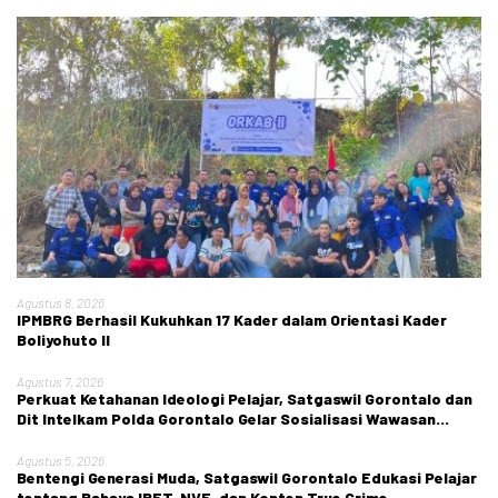
Agustus 8, 2026
IPMBRG Berhasil Kukuhkan 17 Kader dalam Orientasi Kader
Boliyohuto II
Agustus 7, 2026
Perkuat Ketahanan Ideologi Pelajar, Satgaswil Gorontalo dan
Dit Intelkam Polda Gorontalo Gelar Sosialisasi Wawasan
Kebangsaan di SMA Negeri 1 Kabila
Agustus 5, 2026
Bentengi Generasi Muda, Satgaswil Gorontalo Edukasi Pelajar
tentang Bahaya IRET, NVE, dan Konten True Crime