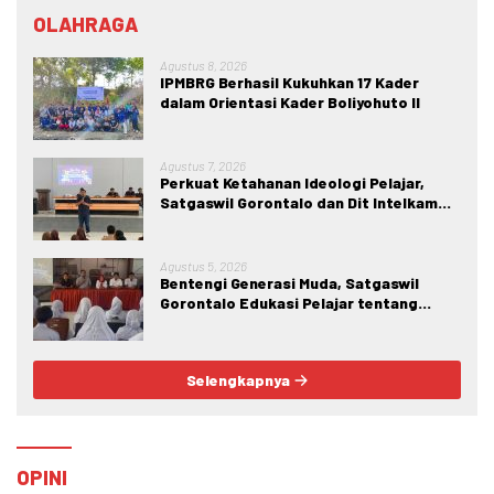
OLAHRAGA
Agustus 8, 2026
IPMBRG Berhasil Kukuhkan 17 Kader
dalam Orientasi Kader Boliyohuto II
Agustus 7, 2026
Perkuat Ketahanan Ideologi Pelajar,
Satgaswil Gorontalo dan Dit Intelkam
Polda Gorontalo Gelar Sosialisasi
Wawasan Kebangsaan di SMA Negeri 1
Kabila
Agustus 5, 2026
Bentengi Generasi Muda, Satgaswil
Gorontalo Edukasi Pelajar tentang
Bahaya IRET, NVE, dan Konten True
Crime
Selengkapnya
OPINI