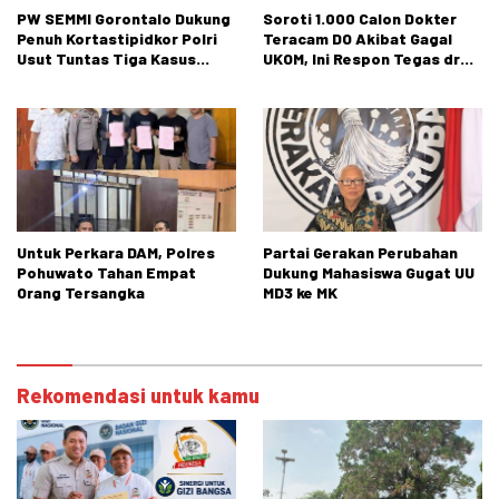
PW SEMMI Gorontalo Dukung
Soroti 1.000 Calon Dokter
Penuh Kortastipidkor Polri
Teracam DO Akibat Gagal
Usut Tuntas Tiga Kasus
UKOM, Ini Respon Tegas dr
Dugaan Korupsi
Rusli Monoarfa
Untuk Perkara DAM, Polres
Partai Gerakan Perubahan
Pohuwato Tahan Empat
Dukung Mahasiswa Gugat UU
Orang Tersangka
MD3 ke MK
Rekomendasi untuk kamu