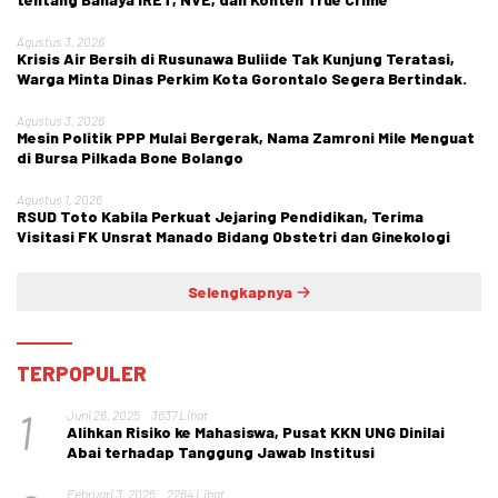
Agustus 3, 2026
Krisis Air Bersih di Rusunawa Buliide Tak Kunjung Teratasi,
Warga Minta Dinas Perkim Kota Gorontalo Segera Bertindak.
Agustus 3, 2026
Mesin Politik PPP Mulai Bergerak, Nama Zamroni Mile Menguat
di Bursa Pilkada Bone Bolango
Agustus 1, 2026
RSUD Toto Kabila Perkuat Jejaring Pendidikan, Terima
Visitasi FK Unsrat Manado Bidang Obstetri dan Ginekologi
Selengkapnya
TERPOPULER
1
Juni 26, 2025
3637 Lihat
Alihkan Risiko ke Mahasiswa, Pusat KKN UNG Dinilai
Abai terhadap Tanggung Jawab Institusi
Februari 3, 2025
2264 Lihat