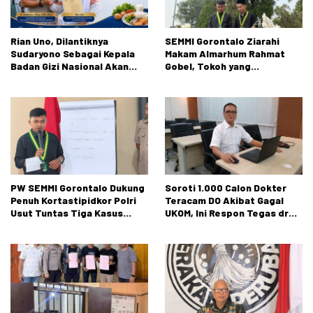
Rian Uno, Dilantiknya
SEMMI Gorontalo Ziarahi
Sudaryono Sebagai Kepala
Makam Almarhum Rahmat
Badan Gizi Nasional Akan
Gobel, Tokoh yang
Membuka Peluang Pasar
Berkontribusi Besar bagi
Petani dan Nelayan diseluruh
Perjalanan Organisasi
Indonesia
PW SEMMI Gorontalo Dukung
Soroti 1.000 Calon Dokter
Penuh Kortastipidkor Polri
Teracam DO Akibat Gagal
Usut Tuntas Tiga Kasus
UKOM, Ini Respon Tegas dr
Dugaan Korupsi
Rusli Monoarfa