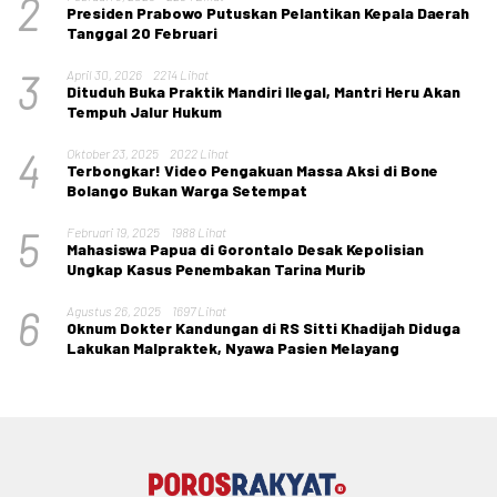
2
Presiden Prabowo Putuskan Pelantikan Kepala Daerah
Tanggal 20 Februari
3
April 30, 2026
2214 Lihat
Dituduh Buka Praktik Mandiri Ilegal, Mantri Heru Akan
Tempuh Jalur Hukum
4
Oktober 23, 2025
2022 Lihat
Terbongkar! Video Pengakuan Massa Aksi di Bone
Bolango Bukan Warga Setempat
5
Februari 19, 2025
1988 Lihat
Mahasiswa Papua di Gorontalo Desak Kepolisian
Ungkap Kasus Penembakan Tarina Murib
6
Agustus 26, 2025
1697 Lihat
Oknum Dokter Kandungan di RS Sitti Khadijah Diduga
Lakukan Malpraktek, Nyawa Pasien Melayang