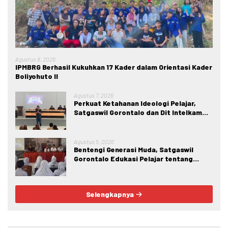
Agustus 8, 2026
IPMBRG Berhasil Kukuhkan 17 Kader dalam Orientasi Kader
Boliyohuto II
Agustus 7, 2026
Perkuat Ketahanan Ideologi Pelajar,
Satgaswil Gorontalo dan Dit Intelkam
Polda Gorontalo Gelar Sosialisasi
Wawasan Kebangsaan di SMA Negeri 1
Kabila
Agustus 5, 2026
Bentengi Generasi Muda, Satgaswil
Gorontalo Edukasi Pelajar tentang
Bahaya IRET, NVE, dan Konten True
Crime
Selengkapnya