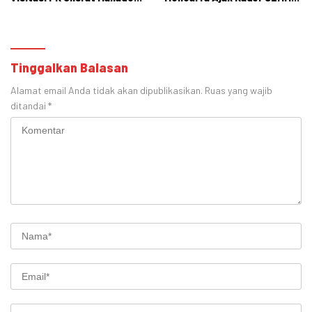
Bidang Obstetri dan
Teladani Perjuangan
Ginekologi
Cokroaminoto
Tinggalkan Balasan
Alamat email Anda tidak akan dipublikasikan.
Ruas yang wajib
ditandai
*