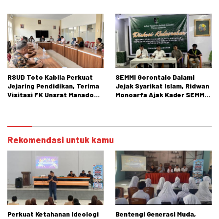
Kota Gorontalo Segera
Bone Bolango
Bertindak.
RSUD Toto Kabila Perkuat
SEMMI Gorontalo Dalami
Jejaring Pendidikan, Terima
Jejak Syarikat Islam, Ridwan
Visitasi FK Unsrat Manado
Monoarfa Ajak Kader SEMMI
Bidang Obstetri dan
Teladani Perjuangan
Ginekologi
Cokroaminoto
Rekomendasi untuk kamu
Perkuat Ketahanan Ideologi
Bentengi Generasi Muda,