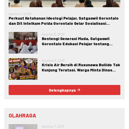
Agustus 7, 2026
Perkuat Ketahanan Ideologi Pelajar, Satgaswil Gorontalo
dan Dit Intelkam Polda Gorontalo Gelar Sosialisasi
Wawasan Kebangsaan di SMA Negeri 1 Kabila
Agustus 5, 2026
Bentengi Generasi Muda, Satgaswil
Gorontalo Edukasi Pelajar tentang
Bahaya IRET, NVE, dan Konten True
Crime
Agustus 3, 2026
Krisis Air Bersih di Rusunawa Buliide Tak
Kunjung Teratasi, Warga Minta Dinas
Perkim Kota Gorontalo Segera
Bertindak.
Selengkapnya
OLAHRAGA
Agustus 7, 2026