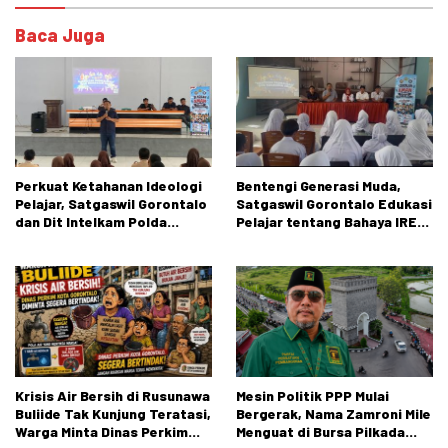
Baca Juga
Perkuat Ketahanan Ideologi
Bentengi Generasi Muda,
Pelajar, Satgaswil Gorontalo
Satgaswil Gorontalo Edukasi
dan Dit Intelkam Polda
Pelajar tentang Bahaya IRET,
Gorontalo Gelar Sosialisasi
NVE, dan Konten True Crime
Wawasan Kebangsaan di SMA
Negeri 1 Kabila
Krisis Air Bersih di Rusunawa
Mesin Politik PPP Mulai
Buliide Tak Kunjung Teratasi,
Bergerak, Nama Zamroni Mile
Warga Minta Dinas Perkim
Menguat di Bursa Pilkada