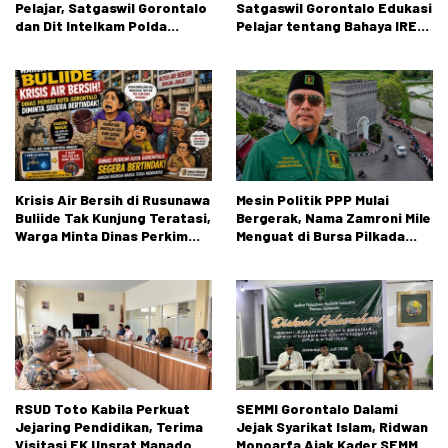
Pelajar, Satgaswil Gorontalo
Satgaswil Gorontalo Edukasi
dan Dit Intelkam Polda
Pelajar tentang Bahaya IRET,
Gorontalo Gelar Sosialisasi
NVE, dan Konten True Crime
Wawasan Kebangsaan di SMA
Negeri 1 Kabila
Krisis Air Bersih di Rusunawa
Mesin Politik PPP Mulai
Buliide Tak Kunjung Teratasi,
Bergerak, Nama Zamroni Mile
Warga Minta Dinas Perkim
Menguat di Bursa Pilkada
Kota Gorontalo Segera
Bone Bolango
Bertindak.
RSUD Toto Kabila Perkuat
SEMMI Gorontalo Dalami
Jejaring Pendidikan, Terima
Jejak Syarikat Islam, Ridwan
Visitasi FK Unsrat Manado
Monoarfa Ajak Kader SEMMI