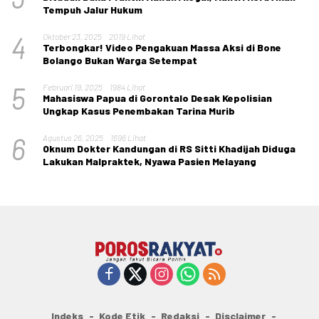
Tempuh Jalur Hukum
4
Oktober 23, 2025
2019 Lihat
Terbongkar! Video Pengakuan Massa Aksi di Bone
Bolango Bukan Warga Setempat
5
Februari 19, 2025
1984 Lihat
Mahasiswa Papua di Gorontalo Desak Kepolisian
Ungkap Kasus Penembakan Tarina Murib
6
Agustus 26, 2025
1696 Lihat
Oknum Dokter Kandungan di RS Sitti Khadijah Diduga
Lakukan Malpraktek, Nyawa Pasien Melayang
Indeks
Kode Etik
Redaksi
Disclaimer