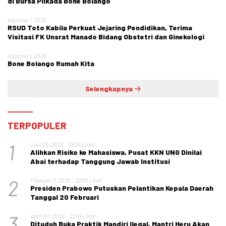
di Bursa Pilkada Bone Bolango
Agustus 1, 2026
RSUD Toto Kabila Perkuat Jejaring Pendidikan, Terima
Visitasi FK Unsrat Manado Bidang Obstetri dan Ginekologi
Agustus 1, 2026
Bone Bolango Rumah Kita
Selengkapnya
TERPOPULER
1
Juni 26, 2025
3634 Lihat
Alihkan Risiko ke Mahasiswa, Pusat KKN UNG Dinilai
Abai terhadap Tanggung Jawab Institusi
2
Februari 3, 2025
2263 Lihat
Presiden Prabowo Putuskan Pelantikan Kepala Daerah
Tanggal 20 Februari
3
April 30, 2026
2210 Lihat
Dituduh Buka Praktik Mandiri Ilegal, Mantri Heru Akan