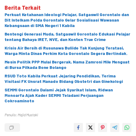
Berita Terkait
Perkuat Ketahanan Ideologi Pelajar, Satgaswil Gorontalo dan
Dit Intelkam Polda Gorontalo Gelar Sosialisasi Wawasan
Kebangsaan di SMA Negeri 1 Kabila
Bentengi Generasi Muda, Satgaswil Gorontalo Edukasi Pelajar
tentang Bahaya IRET, NVE, dan Konten True Crime
Krisis Air Bersih di Rusunawa Buliide Tak Kunjung Teratasi,
Warga Minta Dinas Perkim Kota Gorontalo Segera Bertindak.
Mesin Politik PPP Mulai Bergerak, Nama Zamroni Mile Menguat
di Bursa Pilkada Bone Bolango
RSUD Toto Kabila Perkuat Jejaring Pendidikan, Terima
Visitasi FK Unsrat Manado Bidang Obstetri dan Ginekologi
SEMMI Gorontalo Dalami Jejak Syarikat Islam, Ridwan
Monoarfa Ajak Kader SEMMI Teladani Perjuangan
Cokroaminoto
Penulis: Majid Mustaki