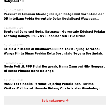
Boliyohuto II
Agustus 7, 2026
Perkuat Ketahanan Ideologi Pelajar, Satgaswil Gorontalo dan
Dit Intelkam Polda Gorontalo Gelar Sosialisasi Wawasan
Kebangsaan di SMA Negeri 1 Kabila
Agustus 5, 2026
Bentengi Generasi Muda, Satgaswil Gorontalo Edukasi Pelajar
tentang Bahaya IRET, NVE, dan Konten True Crime
Agustus 3, 2026
Krisis Air Bersih di Rusunawa Buliide Tak Kunjung Teratasi,
Warga Minta Dinas Perkim Kota Gorontalo Segera Bertindak.
Agustus 3, 2026
Mesin Politik PPP Mulai Bergerak, Nama Zamroni Mile Menguat
di Bursa Pilkada Bone Bolango
Agustus 1, 2026
RSUD Toto Kabila Perkuat Jejaring Pendidikan, Terima
Visitasi FK Unsrat Manado Bidang Obstetri dan Ginekologi
Selengkapnya