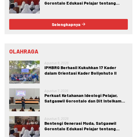
Gorontalo Edukasi Pelajar tentang
Bahaya IRET, NVE, dan Konten True
Crime
Selengkapnya
OLAHRAGA
Agustus 8, 2026
IPMBRG Berhasil Kukuhkan 17 Kader
dalam Orientasi Kader Boliyohuto II
Agustus 7, 2026
Perkuat Ketahanan Ideologi Pelajar,
Satgaswil Gorontalo dan Dit Intelkam
Polda Gorontalo Gelar Sosialisasi
Wawasan Kebangsaan di SMA Negeri 1
Kabila
Agustus 5, 2026
Bentengi Generasi Muda, Satgaswil
Gorontalo Edukasi Pelajar tentang
Bahaya IRET, NVE, dan Konten True