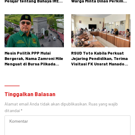
Pelajar tentang Bahaya IRET,
Warga Minta Dinas Perkim
NVE, dan Konten True Crime
Kota Gorontalo Segera
Bertindak.
Mesin Politik PPP Mulai
RSUD Toto Kabila Perkuat
Bergerak, Nama Zamroni Mile
Jejaring Pendidikan, Terima
Menguat di Bursa Pilkada
Visitasi FK Unsrat Manado
Bone Bolango
Bidang Obstetri dan
Ginekologi
Tinggalkan Balasan
Alamat email Anda tidak akan dipublikasikan.
Ruas yang wajib
ditandai
*