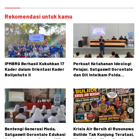
Rekomendasi untuk kamu
IPMBRG Berhasil Kukuhkan 17
Perkuat Ketahanan Ideologi
Kader dalam Orientasi Kader
Pelajar, Satgaswil Gorontalo
Boliyohuto II
dan Dit Intelkam Polda
Gorontalo Gelar Sosialisasi
Wawasan Kebangsaan di SMA
Negeri 1 Kabila
Bentengi Generasi Muda,
Krisis Air Bersih di Rusunawa
Satgaswil Gorontalo Edukasi
Buliide Tak Kunjung Teratasi,