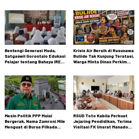
Gorontalo Gelar Sosialisasi
Wawasan Kebangsaan di SMA
Negeri 1 Kabila
Bentengi Generasi Muda,
Krisis Air Bersih di Rusunawa
Satgaswil Gorontalo Edukasi
Buliide Tak Kunjung Teratasi,
Pelajar tentang Bahaya IRET,
Warga Minta Dinas Perkim
NVE, dan Konten True Crime
Kota Gorontalo Segera
Bertindak.
Mesin Politik PPP Mulai
RSUD Toto Kabila Perkuat
Bergerak, Nama Zamroni Mile
Jejaring Pendidikan, Terima
Menguat di Bursa Pilkada
Visitasi FK Unsrat Manado
Bone Bolango
Bidang Obstetri dan
Ginekologi