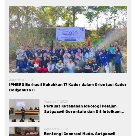
Agustus 8, 2026
IPMBRG Berhasil Kukuhkan 17 Kader dalam Orientasi Kader
Boliyohuto II
Agustus 7, 2026
Perkuat Ketahanan Ideologi Pelajar,
Satgaswil Gorontalo dan Dit Intelkam
Polda Gorontalo Gelar Sosialisasi
Wawasan Kebangsaan di SMA Negeri 1
Kabila
Agustus 5, 2026
Bentengi Generasi Muda, Satgaswil