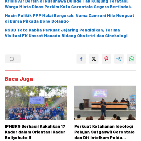
Krisis Air Bersih di Rusunawa Buliide Tak Kunjung Teratasi,
Warga Minta Dinas Perkim Kota Gorontalo Segera Bertindak.
Mesin Politik PPP Mulai Bergerak, Nama Zamroni Mile Menguat
di Bursa Pilkada Bone Bolango
RSUD Toto Kabila Perkuat Jejaring Pendidikan, Terima
Visitasi FK Unsrat Manado Bidang Obstetri dan Ginekologi
Baca Juga
IPMBRG Berhasil Kukuhkan 17
Perkuat Ketahanan Ideologi
Kader dalam Orientasi Kader
Pelajar, Satgaswil Gorontalo
Boliyohuto II
dan Dit Intelkam Polda