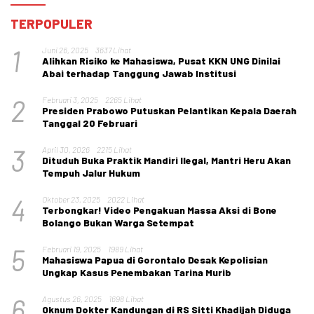
TERPOPULER
1
Juni 26, 2025
3637 Lihat
Alihkan Risiko ke Mahasiswa, Pusat KKN UNG Dinilai
Abai terhadap Tanggung Jawab Institusi
2
Februari 3, 2025
2265 Lihat
Presiden Prabowo Putuskan Pelantikan Kepala Daerah
Tanggal 20 Februari
3
April 30, 2026
2215 Lihat
Dituduh Buka Praktik Mandiri Ilegal, Mantri Heru Akan
Tempuh Jalur Hukum
4
Oktober 23, 2025
2022 Lihat
Terbongkar! Video Pengakuan Massa Aksi di Bone
Bolango Bukan Warga Setempat
5
Februari 19, 2025
1989 Lihat
Mahasiswa Papua di Gorontalo Desak Kepolisian
Ungkap Kasus Penembakan Tarina Murib
6
Agustus 26, 2025
1698 Lihat
Oknum Dokter Kandungan di RS Sitti Khadijah Diduga