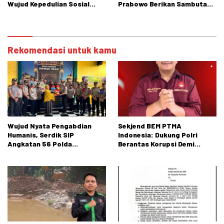
Wujud Kepedulian Sosial
Prabowo Berikan Sambutan
kepada Masyarakat
di PENAS XVII Gorontalo
Rekomendasi untuk kamu
Wujud Nyata Pengabdian
Sekjend BEM PTMA
Humanis, Serdik SIP
Indonesia: Dukung Polri
Angkatan 56 Polda
Berantas Korupsi Demi
Gorontalo Gelar Aksi Sosial
Menjaga Marwah Bangsa