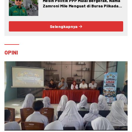
Mesin Politik PPP Mulai Bergerak, Nama
Zamroni Mile Menguat di Bursa Pilkada
Bone Bolango
Selengkapnya
OPINI