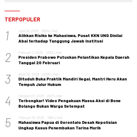
TERPOPULER
1
Juni 26, 2025
3634 Lihat
Alihkan Risiko ke Mahasiswa, Pusat KKN UNG Dinilai
Abai terhadap Tanggung Jawab Institusi
2
Februari 3, 2025
2263 Lihat
Presiden Prabowo Putuskan Pelantikan Kepala Daerah
Tanggal 20 Februari
3
April 30, 2026
2208 Lihat
Dituduh Buka Praktik Mandiri Ilegal, Mantri Heru Akan
Tempuh Jalur Hukum
4
Oktober 23, 2025
2017 Lihat
Terbongkar! Video Pengakuan Massa Aksi di Bone
Bolango Bukan Warga Setempat
5
Februari 19, 2025
1984 Lihat
Mahasiswa Papua di Gorontalo Desak Kepolisian
Ungkap Kasus Penembakan Tarina Murib