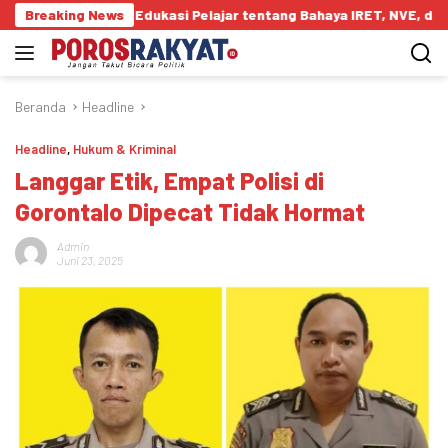
Langsung
rontalo Edukasi Pelajar tentang Bahaya IRET, NVE, dan Konten Tru
Breaking News
ke
konten
Beranda
Headline
Headline
,
Hukum & Kriminal
Langgar Etik, Empat Polisi di
Gorontalo Dipecat Tidak Hormat
Admin
Juni 23, 2025