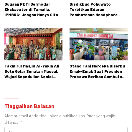
Dugaan PETI Bermodal
Disdikbud Pohuwato
Ekskavator di Tamaila,
Terbitkan Edaran
IPMBRG: Jangan Hanya Sita
Pembatasan Handphone
Alat, Tangkap Dalangnya!
untuk Peserta Didik SD dan
SMP
Takmirul Masjid Al-Yakin Ali
Stand Tani Merdeka Diserbu
Botu Gelar Sunatan Massal,
Emak-Emak Saat Presiden
Wujud Kepedulian Sosial
Prabowo Berikan Sambutan
kepada Masyarakat
di PENAS XVII Gorontalo
Tinggalkan Balasan
Alamat email Anda tidak akan dipublikasikan.
Ruas yang wajib
ditandai
*