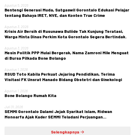
Agustus 5, 2026
Bentengi Generasi Muda, Satgaswil Gorontalo Edukasi Pelajar
tentang Bahaya IRET, NVE, dan Konten True Crime
Agustus 3, 2026
Krisis Air Bersih di Rusunawa Buliide Tak Kunjung Teratasi,
Warga Minta Dinas Perkim Kota Gorontalo Segera Bertindak.
Agustus 3, 2026
Mesin Politik PPP Mulai Bergerak, Nama Zamroni Mile Menguat
di Bursa Pilkada Bone Bolango
Agustus 1, 2026
RSUD Toto Kabila Perkuat Jejaring Pendidikan, Terima
Visitasi FK Unsrat Manado Bidang Obstetri dan Ginekologi
Agustus 1, 2026
Bone Bolango Rumah Kita
Juli 31, 2026
SEMMI Gorontalo Dalami Jejak Syarikat Islam, Ridwan
Monoarfa Ajak Kader SEMMI Teladani Perjuangan
Cokroaminoto
Selengkapnya