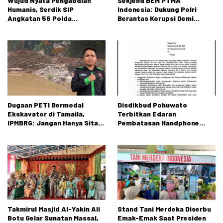
Wujud Nyata Pengabdian
Sekjend BEM PTMA
Humanis, Serdik SIP
Indonesia: Dukung Polri
Angkatan 56 Polda
Berantas Korupsi Demi
Gorontalo Gelar Aksi Sosial
Menjaga Marwah Bangsa
Dugaan PETI Bermodal
Disdikbud Pohuwato
Ekskavator di Tamaila,
Terbitkan Edaran
IPMBRG: Jangan Hanya Sita
Pembatasan Handphone
Alat, Tangkap Dalangnya!
untuk Peserta Didik SD dan
SMP
Takmirul Masjid Al-Yakin Ali
Stand Tani Merdeka Diserbu
Botu Gelar Sunatan Massal,
Emak-Emak Saat Presiden