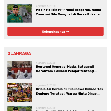
Bertindak.
Agustus 3, 2026
Mesin Politik PPP Mulai Bergerak, Nama
Zamroni Mile Menguat di Bursa Pilkada
Bone Bolango
Selengkapnya
OLAHRAGA
Agustus 5, 2026
Bentengi Generasi Muda, Satgaswil
Gorontalo Edukasi Pelajar tentang
Bahaya IRET, NVE, dan Konten True
Crime
Agustus 3, 2026
Krisis Air Bersih di Rusunawa Buliide Tak
Kunjung Teratasi, Warga Minta Dinas
Perkim Kota Gorontalo Segera
Bertindak.
Agustus 3, 2026