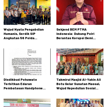
Wujud Nyata Pengabdian
Sekjend BEM PTMA
Humanis, Serdik SIP
Indonesia: Dukung Polri
Angkatan 56 Polda
Berantas Korupsi Demi
Gorontalo Gelar Aksi Sosial
Menjaga Marwah Bangsa
Disdikbud Pohuwato
Takmirul Masjid Al-Yakin Ali
Terbitkan Edaran
Botu Gelar Sunatan Massal,
Pembatasan Handphone
Wujud Kepedulian Sosial
untuk Peserta Didik SD dan
kepada Masyarakat
SMP