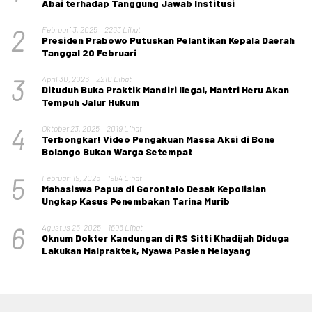
Abai terhadap Tanggung Jawab Institusi
2
Februari 3, 2025
2263 Lihat
Presiden Prabowo Putuskan Pelantikan Kepala Daerah
Tanggal 20 Februari
3
April 30, 2026
2210 Lihat
Dituduh Buka Praktik Mandiri Ilegal, Mantri Heru Akan
Tempuh Jalur Hukum
4
Oktober 23, 2025
2019 Lihat
Terbongkar! Video Pengakuan Massa Aksi di Bone
Bolango Bukan Warga Setempat
5
Februari 19, 2025
1984 Lihat
Mahasiswa Papua di Gorontalo Desak Kepolisian
Ungkap Kasus Penembakan Tarina Murib
6
Agustus 26, 2025
1696 Lihat
Oknum Dokter Kandungan di RS Sitti Khadijah Diduga
Lakukan Malpraktek, Nyawa Pasien Melayang