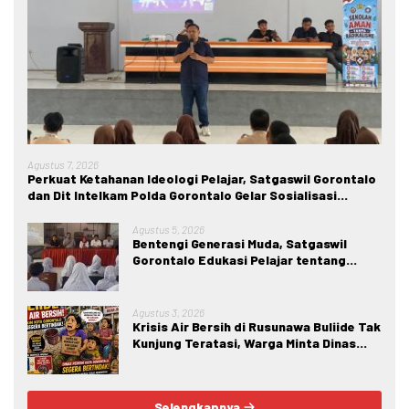
Agustus 7, 2026
Perkuat Ketahanan Ideologi Pelajar, Satgaswil Gorontalo
dan Dit Intelkam Polda Gorontalo Gelar Sosialisasi
Wawasan Kebangsaan di SMA Negeri 1 Kabila
Agustus 5, 2026
Bentengi Generasi Muda, Satgaswil
Gorontalo Edukasi Pelajar tentang
Bahaya IRET, NVE, dan Konten True
Crime
Agustus 3, 2026
Krisis Air Bersih di Rusunawa Buliide Tak
Kunjung Teratasi, Warga Minta Dinas
Perkim Kota Gorontalo Segera
Bertindak.
Selengkapnya