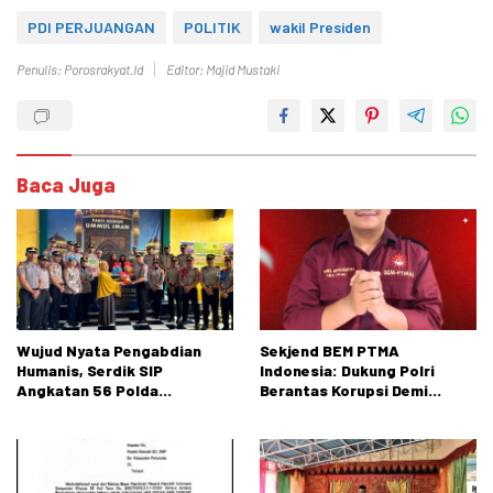
PDI PERJUANGAN
POLITIK
wakil Presiden
Penulis: Porosrakyat.id
Editor: Majid Mustaki
Baca Juga
Wujud Nyata Pengabdian
Sekjend BEM PTMA
Humanis, Serdik SIP
Indonesia: Dukung Polri
Angkatan 56 Polda
Berantas Korupsi Demi
Gorontalo Gelar Aksi Sosial
Menjaga Marwah Bangsa