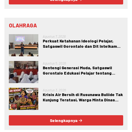
OLAHRAGA
Agustus 7, 2026
Perkuat Ketahanan Ideologi Pelajar,
Satgaswil Gorontalo dan Dit Intelkam
Polda Gorontalo Gelar Sosialisasi
Wawasan Kebangsaan di SMA Negeri 1
Kabila
Agustus 5, 2026
Bentengi Generasi Muda, Satgaswil
Gorontalo Edukasi Pelajar tentang
Bahaya IRET, NVE, dan Konten True
Crime
Agustus 3, 2026
Krisis Air Bersih di Rusunawa Buliide Tak
Kunjung Teratasi, Warga Minta Dinas
Perkim Kota Gorontalo Segera
Bertindak.
Selengkapnya