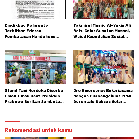
Disdikbud Pohuwato
Takmirul Masjid Al-Yakin Ali
Terbitkan Edaran
Botu Gelar Sunatan Massal,
Pembatasan Handphone
Wujud Kepedulian Sosial
untuk Peserta Didik SD dan
kepada Masyarakat
SMP
Stand Tani Merdeka Diserbu
One Emergency Bekerjasama
Emak-Emak Saat Presiden
dengan Pusbangdiklat PPNI
Prabowo Berikan Sambutan
Gorontalo Sukses Gelar
di PENAS XVII Gorontalo
Pelatihan Perawatan Luka
CBWCN Angkatan II
Rekomendasi untuk kamu