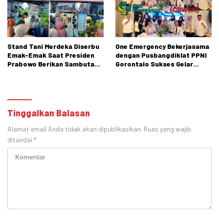
Stand Tani Merdeka Diserbu
One Emergency Bekerjasama
Emak-Emak Saat Presiden
dengan Pusbangdiklat PPNI
Prabowo Berikan Sambutan
Gorontalo Sukses Gelar
di PENAS XVII Gorontalo
Pelatihan Perawatan Luka
CBWCN Angkatan II
Tinggalkan Balasan
Alamat email Anda tidak akan dipublikasikan.
Ruas yang wajib
ditandai
*